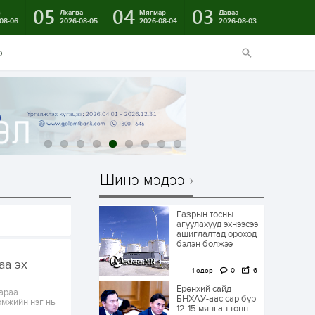
05
04
03
в
Лхагва
Мягмар
Даваа
08-06
2026-08-05
2026-08-04
2026-08-03
э
Шинэ мэдээ
Газрын тосны
агуулахууд эхнээсээ
ашиглалтад ороход
бэлэн болжээ
аа эх
1 өдөр
0
6
Ерөнхий сайд
вараа
БНХАУ-аас сар бүр
омжийн нэг нь
12-15 мянган тонн