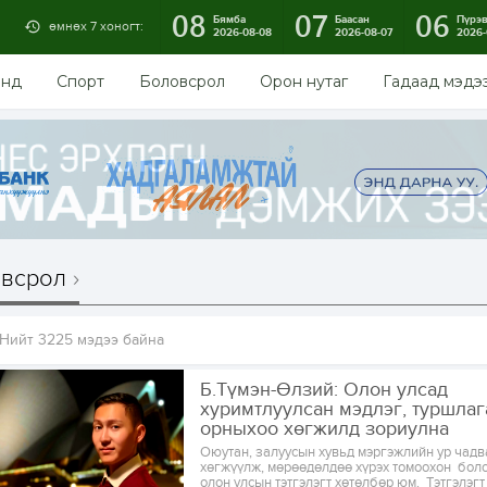
08
07
06
Бямба
Баасан
Пүрэ
өмнөх 7 хоногт:
2026-08-08
2026-08-07
2026-
энд
Спорт
Боловсрол
Орон нутаг
Гадаад мэдэ
всрол
Нийт 3225 мэдээ байна
Б.Түмэн-Өлзий: Олон улсад
хуримтлуулсан мэдлэг, туршлаг
орныхоо хөгжилд зориулна
Оюутан, залуусын хувьд мэргэжлийн ур чад
хөгжүүлж, мөрөөдөлдөө хүрэх томоохон бол
олон улсын тэтгэлэгт хөтөлбөр юм. Тэтгэлэгт