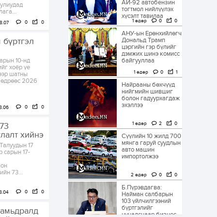
АИ-92 автобензин
уулиудад
тогтмол нийлүүлэх
ага...
хүсэлт тавилаа
1 өдөр
0
0
0
0
8.07
АНУ-ын Ерөнхийлөгч
 бүртгэл
Дональд Трамп
цэргийн гэр бүлийг
дэмжих шинэ комисс
арын 10-нд
байгууллаа
ийг хоёр үе
1 өдөр
0
1
ээр шатны
 өдрөөс 2026
Найрааны бөхчүүд
нийгмийн шившиг
болон гадуурхагдаж
эхэллээ
0
0
8.06
1 өдөр
2
0
73
улалт хийнэ
Сүүлийн 10 жилд 700
мянга гаруй суудлын
Талуудын 17
авто машин
р сарын 17-
импортолжээ
ион
йн 73...
2 өдөр
0
0
Б.Пүрэвдагва:
0
0
8.04
Найман салбарын
103 үйлчилгээний
бүртгэлийг
 амьдралд
цуцалснаар бизнес