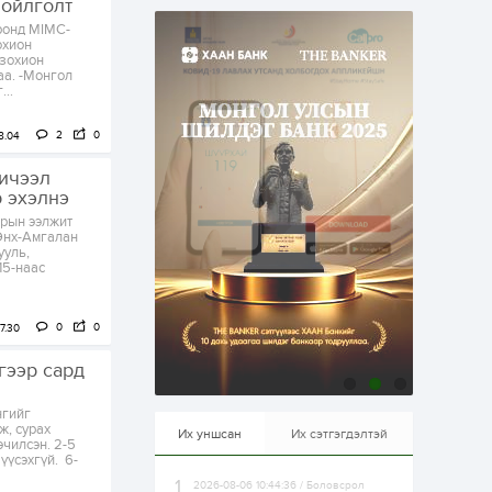
 ойлголт
эрхлэхэд таатай...
2 өдөр
1
0
ронд MIMC-
охион
Долдугаар сард
 зохион
709.503 зөрчил
аа. -Монгол
бүртгэгджээ
..
2
0
8.04
2 өдөр
0
0
Цалинтай ээжийн 50
хичээл
мянган төгрөгийн
р эхэлнэ
тэтгэмжийг 500
мянгад хүргэх
зрын ээлжит
өргөдөлд санал авч
Энх-Амгалан
эхэлжээ
ууль,
2 өдөр
2
0
15-наас
Б.Түмэн-Өлзий: Олон
улсад хуримтлуулсан
мэдлэг, туршлагаа эх
орныхоо хөгжилд
0
0
7.30
зориулна
гээр сард
2 өдөр
0
0
Алтны үнэ дөрвөн
нгийг
улирал дараалан
ж, сурах
өсөж байна
Их уншсан
Их сэтгэгдэлтэй
чилсэн. 2-5
үүсэхгүй. 6-
2026-08-06 10:44:36 / Боловсрол
2 өдөр
0
1