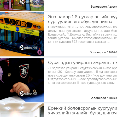
Боловсрол
2026.
Энэ намар 1-6 дугаар ангийн хү
сургуулийн автобус үйлчилнэ
Нийслэлийн 2026-2027 оны өвөлжилтийн бэл
ажлын явц, тулгамдсан асуудлын талаар Мо
Шадар сайд Т.Доржханд Засгийн газрын гиш
танилцууллаа. Нийслэл хотод өвөлжилтийн б
хангах хүрээнд 573 төсөл арга хэмжээг...
Боловсрол
2026.0
Сурагчдын улирлын амралтын 
- Нэгдүгээр улирал: Есдүгээр сарын 1-нээс а
сарын 30 - Хоёрдугаар улирал: 11 дүгээр сар
арванхоёрдугаар сарын 25 - Гуравдугаар ул
Нэгдүгээр сарын 18-наас гуравдугаар сарын 1
/, нэгдүгээр сарын 11-нээс гуравдугаар сарын 1
Боловсрол
2026.0
Ерөнхий боловсролын сургуул
хичээлийн жилийн бүтэц шинэч