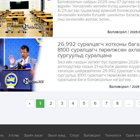
Боловсролын сайдын 2026 оны 07 дугаар с
өдрийн "Хичээлийн жилийн бүтэц шинэчлэн б
А/211 дүгээр тушаалаар ерөнхий боловсролы
хичээлийн жилийн бүтцийг шинэчлэн баталж
оны хичээлийн жилээс эхлэн...
Боловсрол
2026.0
26,992 суралцагч хотхоны бага
8100 суралцагч төрөлжсөн ахла
сургуульд суралцана
Засгийн газрын ээлжит бус хуралдаан 2026
долоодугаар сарын 21-нд болж дараах асууд
хэлэлцэн шийдвэрлэлээ. 26,992 суралцагч х
сургуульд, 8100 суралцагч төрөлжсөн ахлах 
суралцана Бага боловсролын нэгдүгээр...
Боловсрол
2026.
«
1
2
3
4
5
6
7
8
...
уль
Улстөр
Эдийн засаг
Эрүүл мэнд
Спорт
Боловсрол
Технологи
Орон нут