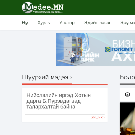
Нүүр
Хууль
Улстөр
Эдийн засаг
Эрүүл м
Шуурхай мэдээ
Боло
Нийслэлийн иргэд Хотын
дарга Б.Пүрэвдагвад
талархалтай байна
Унших ›