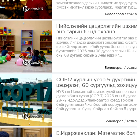
хамрагдсанаар дэлхийн шилдэг их дээд сург
хүссэн мэргэжлээрээ суралцаж, мэдлэг туршл
Боловсрол
2026.0
Нийслэлийн цэцэрлэгийн цахим
энэ сарын 10-нд эхэлнэ
Нийслэлийн цэцэрлэгийн цахим бүртгэл энэ с
эхэлнэ. Ингэхдээ цэцэрлэгт хамрагдах хүсэлт
шаттайгаар зохион байгуулах бөгөөд нэгдүг
бүртгэлийг 2026 оны 08 дугаар сарын 10-ны
оны 08 дугаар сарын 23-ны өдрийг...
Боловсрол
2026.0
COP17 хурлын үеэр 5 дүүргийн 
цэцэрлэг, 60 сургуульд зохицу
НҮБ-ын Цөлжилттэй тэмцэх тухай конвенцын 
дугаар бага хурал (COP17) 2026 оны 8 дугаа
28-ны өдрүүдэд Улаанбаатар хотод зохион
байгуулагдахтай холбоотойгоор хурлын зох
байгуулалтын бүсэд байрлаж байгаа 5 дүүрги
Боловсрол
2026.0
Б.Идэржавхлан: Математик бол