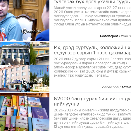
тулгарах бүх арга ухааны суурь
Манай улсад долдугаар сарын 22-27-ны хоо
2026 Олон улсын математикийн олимпиад з
байгуулагдсан. Энэхүү олимпиадын ерөнхий
байгуулагч, багш Б.Идэржавхлантай ярилцл
Улсад Олон улсын математикийн олимпиадыг.
Боловсрол
2026.0
Их, дээд сургууль, коллежийн 
есдүгээр сарын 1-нээс цахимаа
2026 оны 7 дугаар сарын 21-ний Засгийн га
бус хуралдааны дараа Боловсролын сайд Л.
албан ёсоор мэдээлэл хийхдээ "Их, дээд сург
коллежийн хичээл 2026 оны 9 дүгээр сарын 
эхэлнэ." гэж мэдэгдсэн. Тэгвэл...
Боловсрол
2026.0
62000 багц сурах бичгийг есдү
нийлүүлнэ
2026-2027 оны хичээлийн жилд нэгдүгээр а
шинэчлэгдсэн хөтөлбөрийн дагуу хичээллүүл
бичгийг шинэчилсэн хөтөлбөрийн дагуу шинэ
дугаар ангийн хувьд сурах бичгийн дутагдал 
12 дугаар ангийн хувьд түрээсийн сурах...