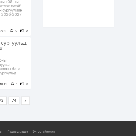
арын 08-ны
Аймгуудад
атлах тухай"
тулгамдаж буй
н сургуулийн
асуудлуудыг долоо
, 2026-2027
хоног бүр Засгийн
газрын...
3 өдөр
0
0
УИХ-ын дарга
0
0
7.28
С.Бямбацогт төрийг
төлөөлөн Сутай
 сургуульд,
хайрхны тэнгэрийг
х
тахих төрийн
тахилгад оролцлоо
3 өдөр
4
0
 оны
“Хотын дарга сонсож
луудыг
байна” 150150 тусгай
отхоны бага
дугаарыг
сургуульд
наймдугаар сарын
14-нөөс ажиллуулж...
1
0
07.21
3 өдөр
0
0
“Чингис хаан” олон
улсын нисэх буудал
73
74
»
руу нийтийн тээврийн
автобус 24 цагаар
үйлчилж байна
3 өдөр
1
0
Нийслэлийн
аг
Гадаад мэдээ
Энтертайнмент
цэцэрлэгийн цахим