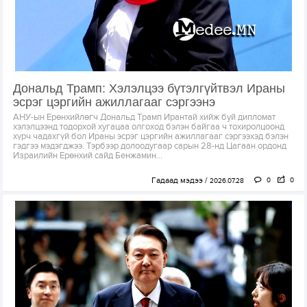
Дональд Трамп: Хэлэлцээ бүтэлгүйтвэл Ираны
эсрэг цэргийн ажиллагааг сэргээнэ
АНУ-ын Ерөнхийлөгч Дональд Трамп Ирантай хийж буй дипломат
хэлэлцээнд тодорхой хугацаа олгоход бэлэн байгаа ч тохиролцоонд
хүрч чадахгүй бол Ираны эсрэг цэргийн ажиллагааг сэргээхэд бэлэн
гэдгээ мэдэгджээ. Тэрбээр долоодугаар сарын 28-нд Цагаан ордонд
Израилийн Ерөнхий сайд Бенжамин...
Гадаад мэдээ
0
0
2026.07.28