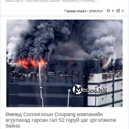
мэдэгджээ. Тэрбээр мэдэгдэхдээ, Лондоноос Украинд...
Гадаад мэдээ
0
0
2026.07.21
Өмнөд Cолонгосын Coupang компанийн
агуулахад гарсан гал 52 гаруй цаг үргэлжилж
байна