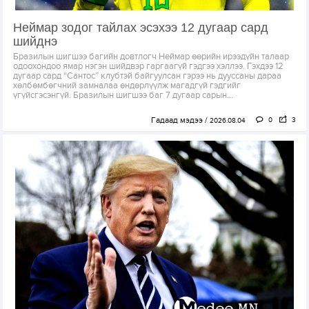
Неймар зодог тайлах эсэхээ 12 дугаар сард
шийднэ
Бразилын шигшээ багийн довтлогч Неймар өөрийн ирээдүйн талаар
одоохондоо ямар нэгэн шийдвэр гаргаагүй гэдгээ хэллээ. Гэхдээ 12
дугаар сард “Сантос” клубтэй байгуулсан гэрээ нь дууссаны дараа
хөлбөмбөгчний замналаа өндөрлүүлж магадгүй гэдгийг
үгүйсгэсэнгүй. Бразилын шигшээ баг 7 дугаар сарын...
Гадаад мэдээ
0
3
2026.08.04