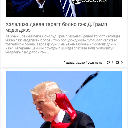
Хэлэлцээ даваа гарагт болно гэж Д.Трамп
мэдэгджээ
АНУ-ын Ерөнхийлөгч Дональд Трамп Ирантай даваа гарагт хэлэлцээ
хийнэ гэж мэдэгдсэн боловч тохиролцоонд хүрэх хугацааг хэлэхээс
татгалзсан байна. Тэрбээр үүний өмнөхөн Ормузын хоолойг дахин
нээх, Тегераны цөмийн асуудлыг шийдвэрлэхийн тулд болзошгүй
халдлагыг цуцалсан гэж...
Гадаад мэдээ
1
0
2026.08.03