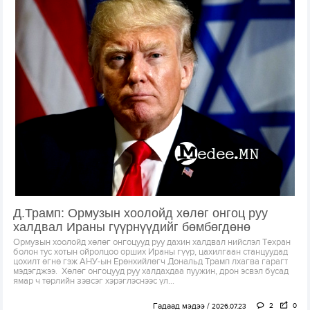
Д.Трамп: Ормузын хоолойд хөлөг онгоц руу
халдвал Ираны гүүрнүүдийг бөмбөгдөнө
Ормузын хоолойд хөлөг онгоцууд руу дахин халдвал нийслэл Техран
болон тус хотын ойролцоо орших Ираны гүүр, цахилгаан станцуудад
цохилт өгнө гэж АНУ-ын Ерөнхийлөгч Дональд Трамп лхагва гарагт
мэдэгджээ. Хөлөг онгоцууд руу халдахдаа пуужин, дрон эсвэл бусад
ямар ч төрлийн зэвсэг хэрэглэснээс үл...
Гадаад мэдээ
2
0
2026.07.23