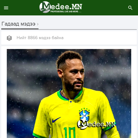
Гадаад мэдээ
Нийт 8866 мэдээ байна