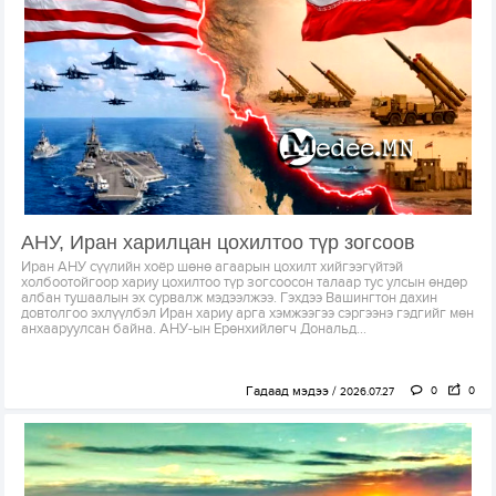
АНУ, Иран харилцан цохилтоо түр зогсоов
Иран АНУ сүүлийн хоёр шөнө агаарын цохилт хийгээгүйтэй
холбоотойгоор хариу цохилтоо түр зогсоосон талаар тус улсын өндөр
албан тушаалын эх сурвалж мэдээлжээ. Гэхдээ Вашингтон дахин
довтолгоо эхлүүлбэл Иран хариу арга хэмжээгээ сэргээнэ гэдгийг мөн
анхааруулсан байна. АНУ-ын Ерөнхийлөгч Дональд...
Гадаад мэдээ
0
0
2026.07.27