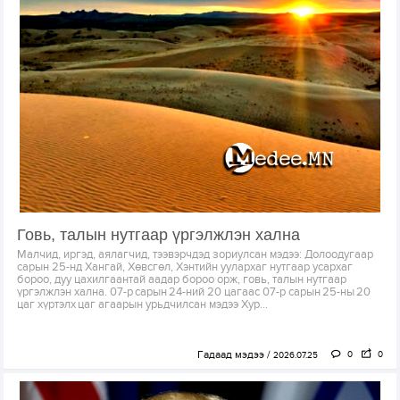
Говь, талын нутгаар үргэлжлэн хална
Малчид, иргэд, аялагчид, тээвэрчдэд зориулсан мэдээ: Долоодугаар
сарын 25-нд Хангай, Хөвсгөл, Хэнтийн уулархаг нутгаар усархаг
бороо, дуу цахилгаантай аадар бороо орж, говь, талын нутгаар
үргэлжлэн хална. 07-р сарын 24-ний 20 цагаас 07-р сарын 25-ны 20
цаг хүртэлх цаг агаарын урьдчилсан мэдээ Хур...
Гадаад мэдээ
0
0
2026.07.25