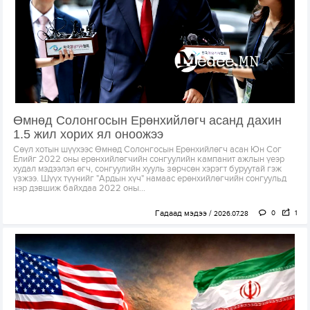
Өмнөд Солонгосын Ерөнхийлөгч асанд дахин
1.5 жил хорих ял оноожээ
Сөүл хотын шүүхээс Өмнөд Солонгосын Ерөнхийлөгч асан Юн Сог
Ёлийг 2022 оны ерөнхийлөгчийн сонгуулийн кампанит ажлын үеэр
худал мэдээлэл өгч, сонгуулийн хууль зөрчсөн хэрэгт буруутай гэж
үзжээ. Шүүх түүнийг "Ардын хүч" намаас ерөнхийлөгчийн сонгуульд
нэр дэвшиж байхдаа 2022 оны...
Гадаад мэдээ
0
1
2026.07.28