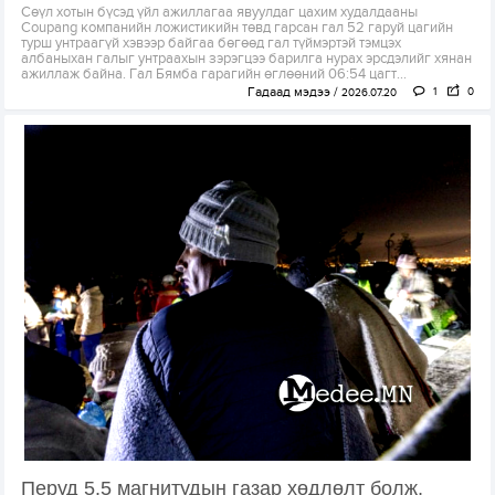
Сөүл хотын бүсэд үйл ажиллагаа явуулдаг цахим худалдааны
Coupang компанийн ложистикийн төвд гарсан гал 52 гаруй цагийн
турш унтраагүй хэвээр байгаа бөгөөд гал түймэртэй тэмцэх
албаныхан галыг унтраахын зэрэгцээ барилга нурах эрсдэлийг хянан
ажиллаж байна. Гал Бямба гарагийн өглөөний 06:54 цагт...
Гадаад мэдээ
1
0
2026.07.20
Перуд 5.5 магнитудын газар хөдлөлт болж,