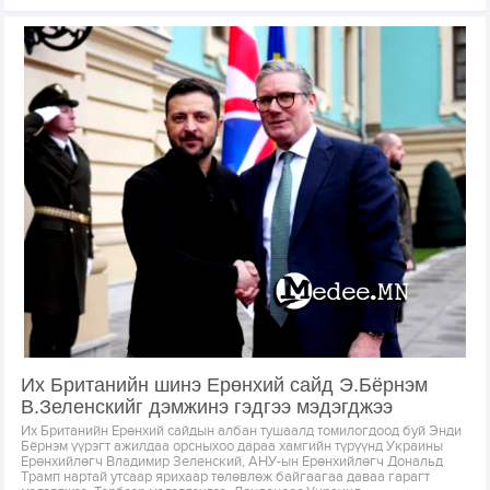
Их Британийн шинэ Ерөнхий сайд Э.Бёрнэм
В.Зеленскийг дэмжинэ гэдгээ мэдэгджээ
Их Британийн Ерөнхий сайдын албан тушаалд томилогдоод буй Энди
Бёрнэм үүрэгт ажилдаа орсныхоо дараа хамгийн түрүүнд Украины
Ерөнхийлөгч Владимир Зеленский, АНУ-ын Ерөнхийлөгч Дональд
Трамп нартай утсаар ярихаар төлөвлөж байгаагаа даваа гарагт