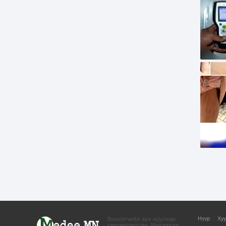
Зохиогчийн эрх хуулиар
Нүүр
Ху
хамгаалагдсан.
Мэдээлэл