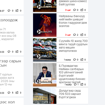
дэмжих шинэ комисс
байгууллаа
3 цаг
0
0
0
0
8.07
Найрааны бөхчүүд
 жолоодож
нийгмийн шившиг
болон гадуурхагдаж
эхэллээ
н 71
эмжээ авлаа
3 цаг
2
0
т энэ оны 08
, мэдээлэл
Сүүлийн 10 жилд 700
мянга гаруй суудлын
авто машин
импортолжээ
0
0
8.03
1 өдөр
0
0
гээр сарын
сын
Б.Пүрэвдагва:
Найман салбарын
103 үйлчилгээний
7 хурлын
бүртгэлийг
араах арга
цуцалснаар бизнес
д 2026 оны
эрхлэхэд таатай...
рын 12-ны
1 өдөр
1
0
.
Долдугаар сард
5
3
8.03
709.503 зөрчил
бүртгэгджээ
ээс хол