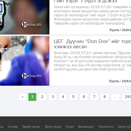
гэмт хэрэг 7 бүртгэгдсжээ
Хоногийн хугацаанд /2026.07.26/ тээврийн х
жолоодох эрхээ хасуулсан үедээ дахин согту
хэрэгсэл жолоодсон гэмт хэрэг 7 бүртгэгдсэ
Жолоодох эрхээ хасуулсан үедээ давтан согт
тээврийн хэрэгсэл жолоодсон тохиолдолд...
Хууль
2026.0
ЦЕГ: Дуучин “Don Dior”-ийг тор
хэмжээ авсан
Өчигдөр /2026.07.22/ цахим орчинд "Дуучин 
буюу М нь гэр бүлийн хүчирхийлэл үйлдсэн б
боллоо" гэх агуулгатай мэдээлэл нийтлэгдсэн
үйлдэл нь энэ оны 04 дүгээр сард болж, уг з
холбогдуулан цагдаагийн байгууллагаас...
Хууль
2026.0
«
1
2
3
4
5
6
7
8
...
29
уль
Улстөр
Эдийн засаг
Эрүүл мэнд
Спорт
Боловсрол
Технологи
Орон нут