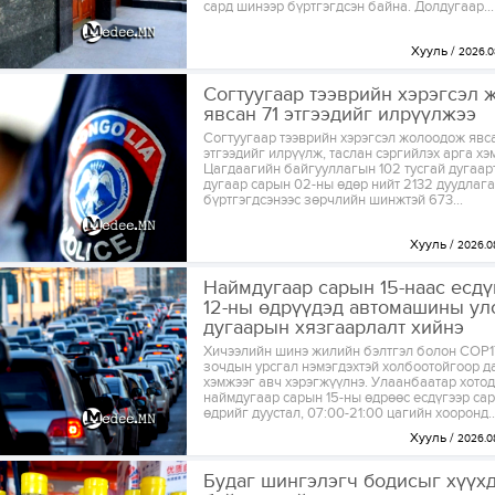
сард шинээр бүртгэгдсэн байна. Долдугаар...
Хууль
2026.0
Согтуугаар тээврийн хэрэгсэл
явсан 71 этгээдийг илрүүлжээ
Согтуугаар тээврийн хэрэгсэл жолоодож явса
этгээдийг илрүүлж, таслан сэргийлэх арга х
Цагдаагийн байгууллагын 102 тусгай дугаар
дугаар сарын 02-ны өдөр нийт 2132 дуудлага
бүртгэгдсэнээс зөрчлийн шинжтэй 673...
Хууль
2026.0
Наймдугаар сарын 15-наас есдү
12-ны өдрүүдэд автомашины ул
дугаарын хязгаарлалт хийнэ
Хичээлийн шинэ жилийн бэлтгэл болон COP1
зочдын урсгал нэмэгдэхтэй холбоотойгоор д
хэмжээг авч хэрэгжүүлнэ. Улаанбаатар хото
наймдугаар сарын 15-ны өдрөөс есдүгээр са
өдрийг дуустал, 07:00-21:00 цагийн хооронд..
Хууль
2026.0
Будаг шингэлэгч бодисыг хүүхд