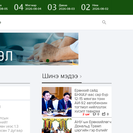
04
03
02
а
Мягмар
Даваа
Ням
08-05
2026-08-04
2026-08-03
2026-08-02
э
Шинэ мэдээ
Ерөнхий сайд
БНХАУ-аас сар бүр
12-15 мянган тонн
АИ-92 автобензин
л
тогтмол нийлүүлэх
хүсэлт тавилаа
2 цаг
0
0
улсын
АНУ-ын Ерөнхийлөгч
 нийт
Дональд Трамп
өн үеэс 1.3
цэргийн гэр бүлийг
рсөн 7 дугаар