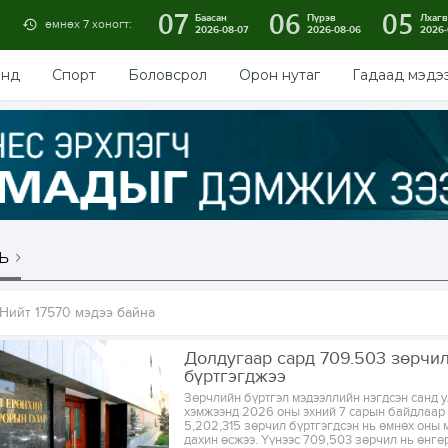
07
06
05
Баасан
Пүрэв
Лхагв
өмнөх 7 хоногт:
2026-08-07
2026-08-06
2026-
энд
Спорт
Боловсрол
Орон нутаг
Гадаад мэдэ
ь
Нийт 17570 мэдээ байна
Долдугаар сард 709.503 зөрчи
бүртгэгджээ
Зөрчлийн бүртгэл мэдээллийн нэгдсэн санд 
хэмжээнд 2026 оны эхний 7 сарын байдлаар
5,202,315 зөрчил бүртгэгдсэн нь өмнөх оны м
дахин өсжээ. Үүнээс 709,503 зөрчил нь өнгө