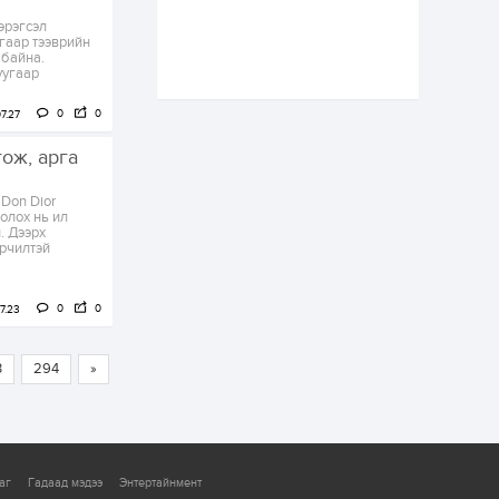
С.Бямбацогт төрийг
эрэгсэл
төлөөлөн Сутай
угаар тээврийн
хайрхны тэнгэрийг
н байна.
тахих төрийн
уугаар
тахилгад оролцлоо
1 өдөр
4
0
“Хотын дарга сонсож
0
0
7.27
байна” 150150 тусгай
дугаарыг
гож, арга
наймдугаар сарын
14-нөөс ажиллуулж...
Don Dior
1 өдөр
0
0
олох нь ил
. Дээрх
“Чингис хаан” олон
өрчилтэй
улсын нисэх буудал
руу нийтийн тээврийн
автобус 24 цагаар
үйлчилж байна
0
0
7.23
2 өдөр
1
0
Нийслэлийн
цэцэрлэгийн цахим
3
294
»
бүртгэл энэ сарын 10-
нд эхэлнэ
2 өдөр
0
0
16 төрлийн эмийг нэг
аг
Гадаад мэдээ
Энтертайнмент
эх үүсвэрээс