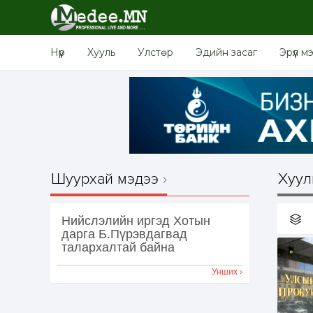
Нүүр
Хууль
Улстөр
Эдийн засаг
Эрүүл м
Шуурхай мэдээ
Хуул
Нийслэлийн иргэд Хотын
дарга Б.Пүрэвдагвад
талархалтай байна
Унших ›