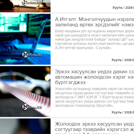
Хууль
2026.
А.Итгэлт: Монголчуудын нэрэлх
залиланд өртөх эрсдэлийг нэмэ
Баяр наадмын урт хугацааны амралтын дара
хэрэгцээ шаардлага ихэсч залилангийн шинж
нэмэгдэх хандлагатай байдаг талаар ЦЕГ-ын
сэргийлэх албаны ахлах мэргэжилтэн, цагда
А.Итгэлттэй ярилцлаа. -Сүүлийн...
Хууль
2026.0
Эрхээ хасуулсан үедээ дахин с
автомашин жолоодсон хэрэг нэг
бүртгэгджээ
Хоногийн хугацаанд тээврийн хэрэгсэл жоло
хасуулсан үедээ дахин согтуугаар тээврийн х
жолоодсон ГЭМТ ХЭРЭГ 7 бүртгэгдсэн байн
эрхээ хасуулсан үедээ давтан согтуугаар тээ
жолоодсон тохиолдолд Эрүүгийн...
Хууль
2026.0
Жолоодох эрхээ хасуулсан үед
согтуугаар тээврийн хэрэгсэл 