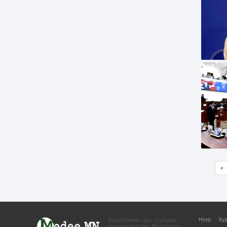
«
Зохиогчийн эрх хуулиар
Нүүр
Ху
хамгаалагдсан.
Мэдээлэл