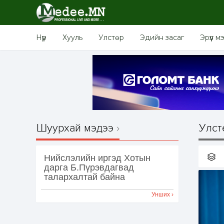
Нүүр
Хууль
Улстөр
Эдийн засаг
Эрүүл м
Шуурхай мэдээ
Улст
Нийслэлийн иргэд Хотын
дарга Б.Пүрэвдагвад
талархалтай байна
Унших ›