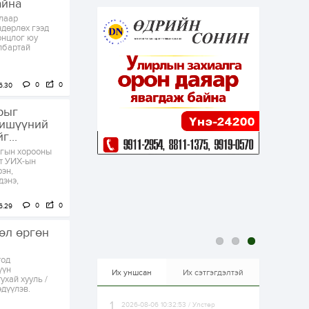
айна
эрхлэхэд таатай...
1 өдөр
1
0
длаар
ндөрлөх гээд
Долдугаар сард
 онцлог юу
709.503 зөрчил
лбартай
бүртгэгджээ
0
0
6.30
1 өдөр
0
0
Цалинтай ээжийн 50
рыг
мянган төгрөгийн
гишүүний
тэтгэмжийг 500
мянгад хүргэх
...
өргөдөлд санал авч
нгын хорооны
эхэлжээ
1 өдөр
2
0
гт УИХ-ын
эн,
Б.Түмэн-Өлзий: Олон
дэнэ,
улсад хуримтлуулсан
мэдлэг, туршлагаа эх
орныхоо хөгжилд
0
0
6.29
зориулна
сөл өргөн
1 өдөр
0
0
Алтны үнэ дөрвөн
тод
улирал дараалан
үүн
өсөж байна
Их уншсан
Их сэтгэгдэлтэй
ухай хууль /
дүүлэв.
2026-08-06 10:32:53 / Улстөр
1 өдөр
0
0