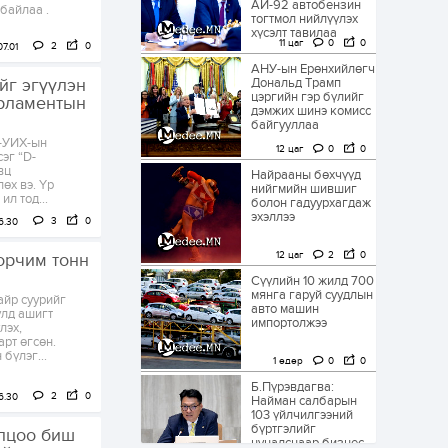
АИ-92 автобензин
байлаа .
тогтмол нийлүүлэх
хүсэлт тавилаа
11 цаг
0
0
2
0
7.01
АНУ-ын Ерөнхийлөгч
йг эгүүлэн
Дональд Трамп
цэргийн гэр бүлийг
арламентын
дэмжих шинэ комисс
байгууллаа
 -УИХ-ын
12 цаг
0
0
эг “D-
вц
Найрааны бөхчүүд
өх вэ. Үр
нийгмийн шившиг
л тод...
болон гадуурхагдаж
эхэллээ
3
0
6.30
12 цаг
2
0
орчим тонн
Сүүлийн 10 жилд 700
мянга гаруй суудлын
айр суурийг
авто машин
улд ашигт
импортолжээ
лэх,
рт өгсөн.
бүлэг...
1 өдөр
0
0
Б.Пүрэвдагва:
2
0
6.30
Найман салбарын
103 үйлчилгээний
бүртгэлийг
олцоо биш
цуцалснаар бизнес