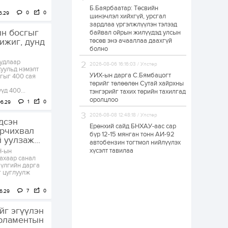
Б.Баярбаатар: Төсвийн
Худалдагч
0
0
6.29
шинэчлэл хийхгүй, урсгал
Н.Амарзаяа:
зардлаа үргэлжлүүлэн тэлээд
Дэлгүүрийн 32
ын босгыг
хуудастай өрийн
байвал ойрын жилүүдэд улсын
дэвтэр долоо хоногт
ижиг, дунд
төсөв энэ ачааллаа даахгүй
л дүүрдэг
болно
1 өдөр
0
0
уудлаар
Б.Хулан дэлхийн
2026-08-06 16:16:03 / Улстөр
хуульд нэмэлт
аварга боллоо
УИХ-ын дарга С.Бямбацогт
сгыг 400 сая
төрийг төлөөлөн Сутай хайрхны
д 400...
тэнгэрийг тахих төрийн тахилгад
оролцлоо
1
0
06.29
1 өдөр
0
0
2026-08-08 12:48:18 / Улстөр
Р.Даваадорж: Энэ
дсэн
намрын экспортын
Ерөнхий сайд БНХАУ-аас сар
урчихвал
орлого Монголд
бүр 12-15 мянган тонн АИ-92
уулзаж...
боломж олгож болох
автобензин тогтмол нийлүүлэх
юм
хүсэлт тавилаа
Н-ын
ахаар санал
1 өдөр
0
2
бүлгийн дарга
г цуглуулж
Автомашины улсын
дугаар сондгой
тоогоор төгссөн бол
7
0
6.29
өнөөдөр шатахуун
авна
йг эгүүлэн
1 өдөр
0
0
арламентын
Н.Номтойбаяр: