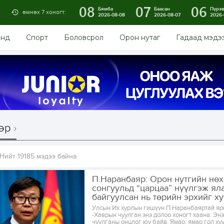
08
07
06
Бямба
Баасан
Пүрэ
өмнөх 7 хоногт:
2026-08-08
2026-08-07
2026-
энд
Спорт
Боловсрол
Орон нутаг
Гадаад мэдэ
өр
Нийт 19185 мэдээ байна
П.Наранбаяр: Орон нутгийн нө
сонгуульд “царцаа” нүүлгэж ял
байгуулсан нь төрийн эрхийг хуу
Улсын Их хурлын гишүүн П.Наранбаяртай яр
-Хаврын чуулган энэ долоо хоногт хаана. Эн
чуулганы онцлог юу байв. Ямар, ямар гол ху