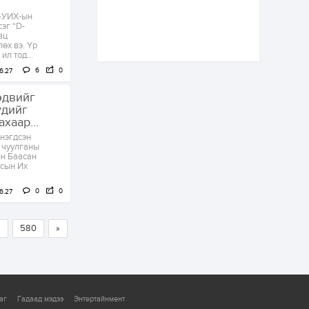
Аймгуудад
 -УИХ-ын
тулгамдаж буй
эг “D-
асуудлуудыг долоо
вц
хоног бүр Засгийн
өх вэ. Үр
газрын...
2 өдөр
0
0
л тод...
УИХ-ын дарга
6
0
6.27
С.Бямбацогт төрийг
төлөөлөн Сутай
эдвийг
хайрхны тэнгэрийг
үдийг
тахих төрийн
тахилгад оролцлоо
хаар...
2 өдөр
4
0
 нэгдсэн
“Хотын дарга сонсож
т чуулганы
байна” 150150 тусгай
йн Баасан
дугаарыг
лсын Их
наймдугаар сарын
14-нөөс ажиллуулж...
0
0
6.27
2 өдөр
0
0
“Чингис хаан” олон
улсын нисэх буудал
9
580
»
руу нийтийн тээврийн
автобус 24 цагаар
үйлчилж байна
2 өдөр
1
0
Нийслэлийн
аг
Гадаад мэдээ
Энтертайнмент
цэцэрлэгийн цахим