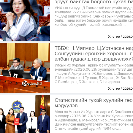
эрүүл байлгах бодлого чухал б
УИХ-ын гишүүн Д.Ганмаатай цаг үеийн асуу
ярилцлаа. -УИХ-ын хаврын ээлжит чуулган ө
гишүүд завгүй байна. Энэ хаврын чуулганы
байв. Таны өргөн барьсан эрүүл мэндийн са
холбоотой хуулийн төслийг хэлэлцэхийг...
Улстөр
2026.0
ТББХ: Н.Мягмар, Ц.Уртнасан на
Сонгуулийн ерөнхий хорооны 
албан тушаалд нэр дэвшүүлэхийг
Улсын Их Хурлын Төрийн байгуулалтын бай
өнөөдрийн /2026.06.29/ хуралдаан 13.38 ца
гишүүн А.Ариунзаяа, Ж.Баярмаа, Ц.Даваасүр
Л.Мөнхбаатар, Ц.Туваан, Б.Хэрлэн, Ж.Бат-Эр
С.Бямбацогт, Б.Жавхлан, Б.Найдалаа...
Улстөр
2026.0
Статистикийн тухай хуулийн тө
мэдүүлэв
Монгол Улсын Их Хурлын дарга С.Бямбацог
өнөөдөр /2026.06.29/ Улсын Их Хурлын гиш
А.Ариунзаяа, Б.Мөнхсоёл нар Статистикийн т
Шинэчилсэн найруулга/-ийн төслийг өргөн мэ
Статистикийн тухай хуулийг 1994 онд...