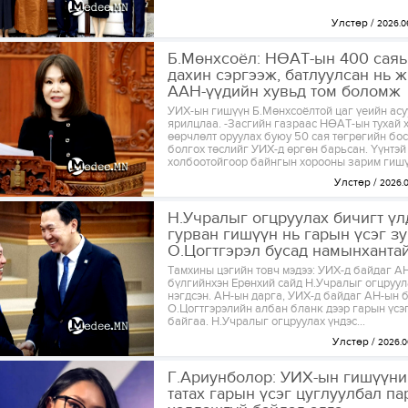
Улстөр
2026.0
Б.Мөнхсоёл: НӨАТ-ын 400 сая
дахин сэргээж, батлуулсан нь ж
ААН-үүдийн хувьд том боломж
УИХ-ын гишүүн Б.Мөнхсоёлтой цаг үеийн ас
ярилцлаа. -Засгийн газраас НӨАТ-ын тухай 
өөрчлөлт оруулах буюу 50 сая төгрөгийн бо
болгох төслийг УИХ-д өргөн барьсан. Үүнтэй
холбоотойгоор байнгын хорооны зарим гишүү
Улстөр
2026.
Н.Учралыг огцруулах бичигт үл
гурван гишүүн нь гарын үсэг з
О.Цогтгэрэл бусад намынхантай 
Тамхины цэгийн товч мэдээ: УИХ-д байдаг А
бүлгийнхэн Ерөнхий сайд Н.Учралыг огцруул
нэгдсэн. АН-ын дарга, УИХ-д байдаг АН-ын 
О.Цогтгэрэлийн албан бланк дээр гарын үсэ
байгаа. Н.Учралыг огцруулах үндэс...
Улстөр
2026.0
Г.Ариунболор: УИХ-ын гишүүни
татах гарын үсэг цуглуулбал п