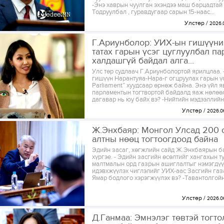
-Энэ хаврын чуулган эхэндээ маш барцадтай 
Тодруулбал , гуравдугаар сарын 15-наас...
Улстөр
2026.0
Г.Ариунболор: УИХ-ын гишүүни
татах гарын үсэг цуглуулбал п
халдашгүй байдал алга...
Улс төр судлаач Г.Ариунболортой ярилцлаа.
гишүүн Нарантуяа-Нара-г огцруулах гарын үс
Parliament” хуудсаар өрнөж байна. Энэ үйл я
парламентын тогтвортой байдалд яаж нөлөөл
дагавар нь юу байх вэ? -Нийтийн мэдээллийн и
Улстөр
2026.0
Ж.Энхбаяр: Монгол Улсад 200 
алтны нөөц тогтоогдоод байна
Эдийн засаг, хөгжлийн сайд Ж.Энхбаярын б
хүргэе. - Эдийн засгийн өсөлтийг хангахын т
малтмалын орд газрын ашиглалтыг нэмэгдүү
идэвхжүүлэх чиглэлийг УИХ-аас Засгийн газа
Ямар бодлого хэрэгжүүлэх вэ? -Тавантолгойн 
Улстөр
2026.0
Д.Ганмаа: Эмнэлэг төвтэй тогт