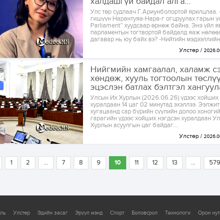
халдашгүй байдал алга...
Улс төр судлаач Г.Ариунболортой ярилцлаа.
гишүүн Нарантуяа-Нара-г огцруулах гарын үс
Parliament” хуудсаар өрнөж байна. Энэ үйл я
парламентын тогтвортой байдалд яаж нөлөөл
дагавар нь юу байх вэ? -Нийтийн мэдээллийн и
Улстөр
2026.0
Нийгмийн хамгаалал, халамж с
хөндөж, хууль тогтоолын төслү
эцэслэн батлах бэлтгэл хангуула
Улсын Их Хурлын (2026.06.26) үдээс хойших
хуралдаан 14 цаг 02 минутад эхэллээ. Ээлжи
хугацаанд сар бүрийн сүүлийн долоо хоноги
гарагийн үдээс хойших нэгдсэн хуралдаан У
Хурлын асуулгын цаг байдаг...
Улстөр
2026.0
1
2
...
7
8
9
10
11
12
13
...
57
уль
Улстөр
Эдийн засаг
Эрүүл мэнд
Спорт
Боловсрол
Технологи
Орон нут