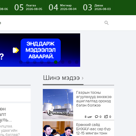
05
04
03
в
Лхагва
Мягмар
Даваа
08-06
2026-08-05
2026-08-04
2026-08-03
э
Шинэ мэдээ
Газрын тосны
агуулахууд эхнээсээ
ашиглалтад ороход
бэлэн болжээ
хөн
алт
8 цаг
0
0
ль...
Ерөнхий сайд
илцлаа.
БНХАУ-аас сар бүр
э удаагийн
12-15 мянган тонн
уль батлав?