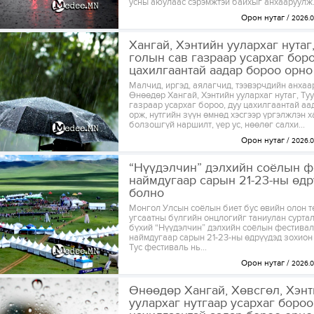
усны аюулаас сэрэмжтэй байхыг анхааруулж.
Орон нутаг
2026.0
Хангай, Хэнтийн уулархаг нутаг
голын сав газраар усархаг боро
цахилгаантай аадар бороо орно
Малчид, иргэд, аялагчид, тээвэрчдийн анхаа
Өнөөдөр Хангай, Хэнтийн уулархаг нутаг, Ту
газраар усархаг бороо, дуу цахилгаантай аа
орж, нутгийн зүүн өмнөд хэсгээр үргэлжлэн х
болзошгүй наршилт, үер ус, нөөлөг салхи...
Орон нутаг
2026.0
“Нүүдэлчин” дэлхийн соёлын ф
наймдугаар сарын 21-23-ны өд
болно
Монгол Улсын соёлын биет бус өвийн олон т
угсаатны бүлгийн онцлогийг таниулан сурта
бүхий “Нүүдэлчин” дэлхийн соёлын фестивал
наймдугаар сарын 21-23-ны өдрүүдэд зохион
Тус фестиваль нь...
Орон нутаг
2026.0
Өнөөдөр Хангай, Хөвсгөл, Хэн
уулархаг нутгаар усархаг бороо