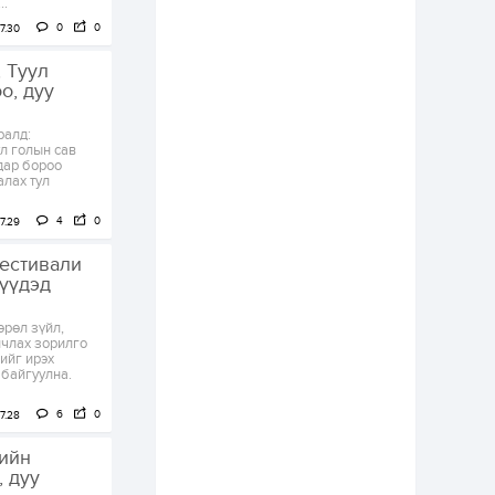
..
Худалдагч
0
0
7.30
Н.Амарзаяа:
Дэлгүүрийн 32
, Туул
хуудастай өрийн
дэвтэр долоо хоногт
о, дуу
л дүүрдэг
2 өдөр
0
0
ралд:
Б.Хулан дэлхийн
ул голын сав
аварга боллоо
дар бороо
алах тул
4
0
7.29
2 өдөр
0
0
Р.Даваадорж: Энэ
естивали
намрын экспортын
рүүдэд
орлого Монголд
боломж олгож болох
юм
өрөл зүйл,
лчлах зорилго
2 өдөр
0
2
ийг ирэх
 байгуулна.
Автомашины улсын
дугаар сондгой
тоогоор төгссөн бол
6
0
7.28
өнөөдөр шатахуун
авна
тийн
2 өдөр
0
0
, дуу
Н.Номтойбаяр: