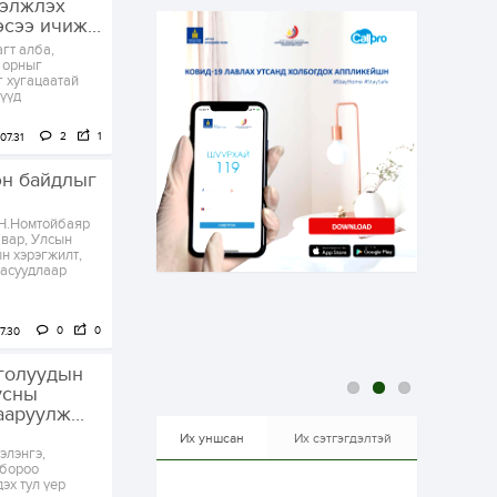
гэлжлэх
эрхлэхэд таатай...
сээ ичиж...
2 өдөр
1
0
гт алба,
Долдугаар сард
 орныг
709.503 зөрчил
г хугацаатай
бүртгэгджээ
лүүд
2
1
07.31
2 өдөр
0
0
Цалинтай ээжийн 50
эн байдлыг
мянган төгрөгийн
тэтгэмжийг 500
мянгад хүргэх
 Н.Номтойбаяр
өргөдөлд санал авч
вар, Улсын
эхэлжээ
н хэрэгжилт,
2 өдөр
2
0
 асуудлаар
Б.Түмэн-Өлзий: Олон
улсад хуримтлуулсан
мэдлэг, туршлагаа эх
орныхоо хөгжилд
0
0
7.30
зориулна
 голуудын
2 өдөр
0
0
усны
Алтны үнэ дөрвөн
аруулж...
улирал дараалан
өсөж байна
Их уншсан
Их сэтгэгдэлтэй
элэнгэ,
 бороо
эх тул үер
2 өдөр
0
1