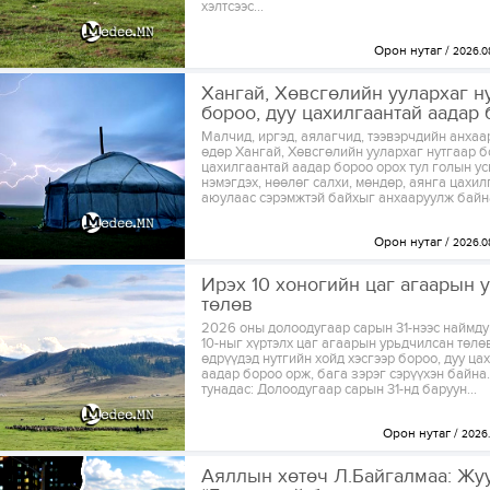
хэлтсээс...
Орон нутаг
2026.0
Хангай, Хөвсгөлийн уулархаг н
бороо, дуу цахилгаантай аадар
Малчид, иргэд, аялагчид, тээвэрчдийн анхаа
өдөр Хангай, Хөвсгөлийн уулархаг нутгаар б
цахилгаантай аадар бороо орох тул голын у
нэмэгдэх, нөөлөг салхи, мөндөр, аянга цахи
аюулаас сэрэмжтэй байхыг анхааруулж байна
Орон нутаг
2026.0
Ирэх 10 хоногийн цаг агаарын 
төлөв
2026 оны долоодугаар сарын 31-нээс наймд
10-ныг хүртэлх цаг агаарын урьдчилсан төл
өдрүүдэд нутгийн хойд хэсгээр бороо, дуу ца
аадар бороо орж, бага зэрэг сэрүүхэн байна.
тунадас: Долоодугаар сарын 31-нд баруун...
Орон нутаг
2026.
Аяллын хөтөч Л.Байгалмаа: Жу