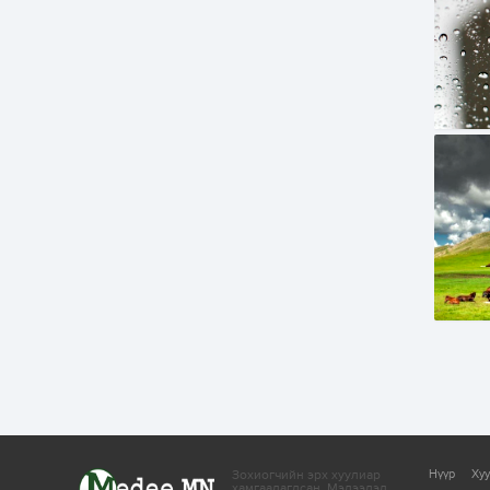
Зохиогчийн эрх хуулиар
Нүүр
Ху
хамгаалагдсан.
Мэдээлэл