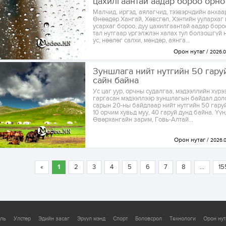
цахилгаантай аадар бороо орно
Малчид, иргэд, аялагчид, тээвэрчдийн анхаа
Өнөөдөр Хангай, Хөвсгөл, Хэнтийн уулархаг 
усархаг бороо, дуу цахилгаантай аадар бороо
тал нутгаар үргэлжлэн халах тул болзошгүй 
ус, нөөлөг салхи, мөндөр, аянга...
Орон нутаг
2026.0
Зуншлага нийт нутгийн 50 гару
сайн байна
Ус цаг уур, орчны судалгаа, мэдээллийн хүрэ
гаргасан мэдээллээр зуншлагын байдал дол
сарын 20-ны байдлаар нийт нутгийн 50 гаруй
10 орчим хувьд муу, 40 гаруй дунд байна. Үү
Өвөрхангайн зарим, Говь-Алтай...
Орон нутаг
2026.0
«
1
2
3
4
5
6
7
8
...
15
уль
Улстөр
Эдийн засаг
Эрүүл мэнд
Спорт
Боловсрол
Технологи
Орон нут