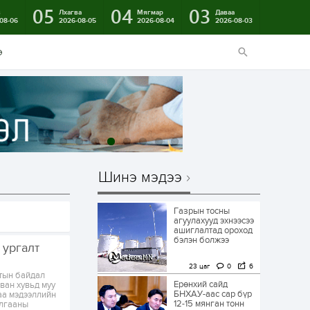
05
04
03
в
Лхагва
Мягмар
Даваа
08-06
2026-08-05
2026-08-04
2026-08-03
э
Шинэ мэдээ
Газрын тосны
агуулахууд эхнээсээ
ашиглалтад ороход
бэлэн болжээ
 ургалт
23 цаг
0
6
тын байдал
Ерөнхий сайд
аван хувьд муу
БНХАУ-аас сар бүр
гаа мэдээллийн
12-15 мянган тонн
алгааны