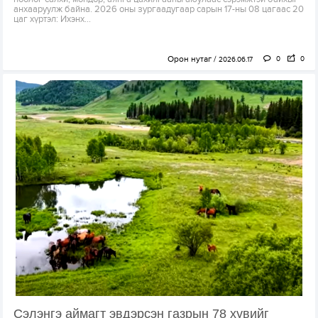
анхааруулж байна. 2026 оны зургаадугаар сарын 17-ны 08 цагаас 20
цаг хүртэл: Ихэнх...
Орон нутаг
0
0
2026.06.17
Сэлэнгэ аймагт эвдэрсэн газрын 78 хувийг