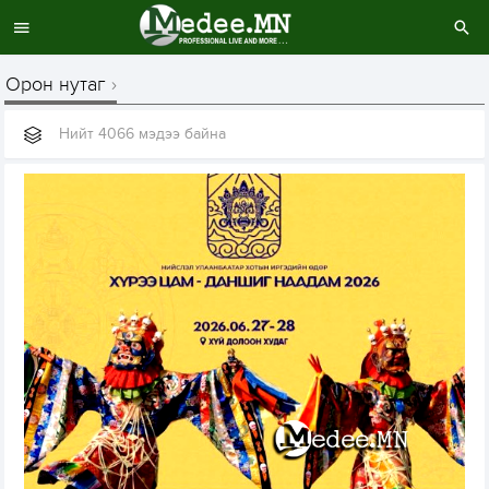
Орон нутаг
Нийт 4066 мэдээ байна