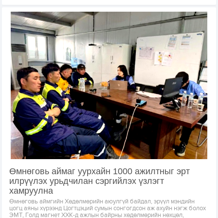
Өмнөговь аймаг уурхайн 1000 ажилтныг эрт
илрүүлэх урьдчилан сэргийлэх үзлэгт
хамруулна
Өмнөговь аймгийн Хөдөлмөрийн аюулгүй байдал, эрүүл мэндийн
цогц аяны хүрээнд Цогтцэций сумын сонгогдсон аж ахуйн нэгж болох
ЭМТ, Голд магнет ХХК-д ажлын байрны хөдөлмөрийн нөхцөл,