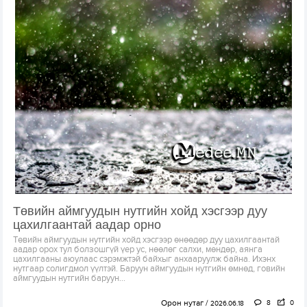
Төвийн аймгуудын нутгийн хойд хэсгээр дуу
цахилгаантай аадар орно
Төвийн аймгуудын нутгийн хойд хэсгээр өнөөдөр дуу цахилгаантай
аадар орох тул болзошгүй үер ус, нөөлөг салхи, мөндөр, аянга
цахилгааны аюулаас сэрэмжтэй байхыг анхааруулж байна. Ихэнх
нутгаар солигдмол үүлтэй. Баруун аймгуудын нутгийн өмнөд, говийн
аймгуудын нутгийн баруун...
Орон нутаг
8
0
2026.06.18