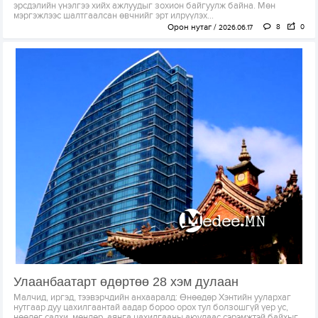
эрсдэлийн үнэлгээ хийх ажлуудыг зохион байгуулж байна. Мөн
мэргэжлээс шалтгаалсан өвчнийг эрт илрүүлэх...
Орон нутаг
8
0
2026.06.17
Улаанбаатарт өдөртөө 28 хэм дулаан
Малчид, иргэд, тээвэрчдийн анхааралд: Өнөөдөр Хэнтийн уулархаг
нутгаар дуу цахилгаантай аадар бороо орох тул болзошгүй үер ус,
нөөлөг салхи, мөндөр, аянга цахилгааны аюулаас сэрэмжтэй байхыг