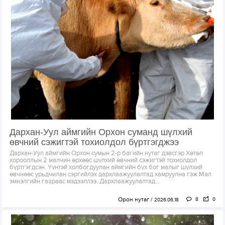
Дархан-Уул аймгийн Орхон суманд шүлхий
өвчний сэжигтэй тохиолдол бүртгэгджээ
Дархан-Уул аймгийн Орхон сумын 2-р багийн нутаг дэвсгэр Хөтөл
хорооллын 2 малчин өрхөөс шүлхий өвчний сэжигтэй тохиолдол
бүртгэгдсэн. Үүнтэй холбогдуулан аймгийн бүх бог малыг шүлхий
өвчнөөс урьдчилан сэргийлэх дархлаажуулалтад хамруулна гэж Мал
эмнэлгийн газраас мэдээллээ. Дархлаажуулалтад...
Орон нутаг
8
0
2026.06.18