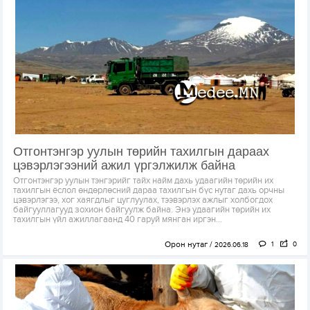
Отгонтэнгэр уулын төрийн тахилгын дараах
цэвэрлэгээний ажил үргэлжилж байна
Отгонтэнгэр уулын тэнгэрийг тайх найм дахь удаагийн төрийн их
тахилгын ёслол өндөрлөсний дараа тахилгын бүс нутаг дахь орчны
цэвэрлэгээ, хог хаягдлыг цуглуулах, тээвэрлэх ажлыг холбогдох
байгууллагууд зохион байгуулж байна. Энэ удаагийн төрийн их
тахилгын үйл ажиллагаанд 40 гаруй мянган иргэн...
Орон нутаг
1
0
2026.06.18