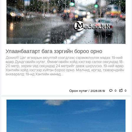
Улаанбаатарт бага зэргийн бороо орно
Дохио!!! Цаг агаарын аюултай үзэгдлээс сэрэмжлүүлэх мэдээ: 19-ний
өдөр Дундговийн нутаг, Өмнөговийн хойд хэсгээр салхи секундэд 18-
20 метр, зарим үед секундэд 24 метрийг давж ширүүснэ. 19-ний өдөр
Хэнтийн хойд хэсгээр хүйтэн бороо орно. Малчид, иргэд, тээвэрчдийн
анхааралд: 19-нд Хэнтийн өмнөд...
Орон нутаг
0
0
2026.06.19