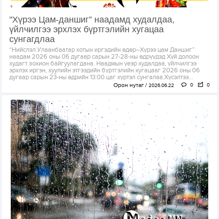
"Хүрээ Цам-даншиг” наадамд худалдаа,
үйлчилгээ эрхлэх бүртгэлийн хугацаа
сунгагдлаа
“Нийслэл Улаанбаатар хотын иргэдийн өдөр–Хүрээ цам Даншиг”
наадам 2026 оны 06 дугаар сарын 27-28-ны өдрүүдэд Хүй долоон
худагт зохион байгуулагдана. Наадмын үеэр худалдаа, үйлчилгээ
эрхлэх иргэн, хуулийн этгээдийн бүртгэлийн хугацааг 2026 оны 06
дугаар сарын 23-ны өдрийн 13:00 цаг хүртэл сунгалаа.Хүсэлтээ...
Орон нутаг
0
0
2026.06.22