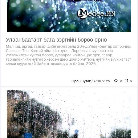
Улаанбаатарт бага зэргийн бороо орно
Малчид, иргэд, тээвэрчдийн анхааралд 20-нд Улаанбаатар хот орчим,
Сэлэнгэ, Төв, Хэнтий аймгийн нутаг, Дорнодын зүүн хэсгээр
үргэлжилсэн хүйтэн бороо, уулаараа нойтон цас орж, газар
тариалангийн нутгаар хөрсөн дээр цочир хүйтэрч, нутгийн зүүн хагаст
салхи шуургатай байхыг анхааруулж байна. 2026...
Орон нутаг
0
0
2026.06.20