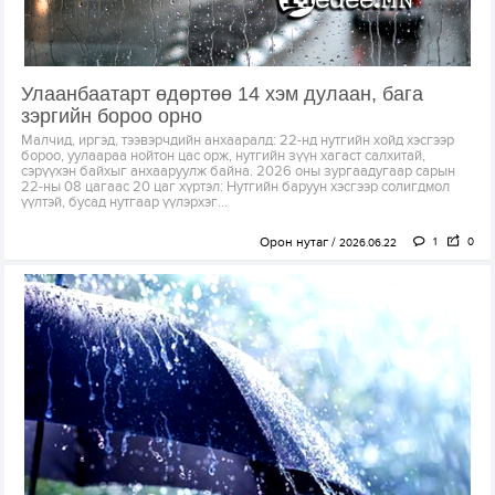
Улаанбаатарт өдөртөө 14 хэм дулаан, бага
зэргийн бороо орно
Малчид, иргэд, тээвэрчдийн анхааралд: 22-нд нутгийн хойд хэсгээр
бороо, уулаараа нойтон цас орж, нутгийн зүүн хагаст салхитай,
сэрүүхэн байхыг анхааруулж байна. 2026 оны зургаадугаар сарын
22-ны 08 цагаас 20 цаг хүртэл: Нутгийн баруун хэсгээр солигдмол
үүлтэй, бусад нутгаар үүлэрхэг...
Орон нутаг
1
0
2026.06.22