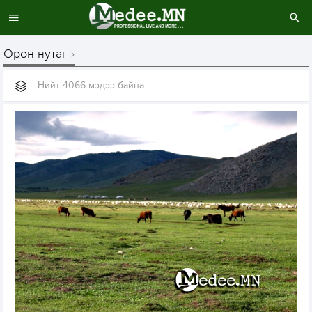
Орон нутаг
Нийт 4066 мэдээ байна