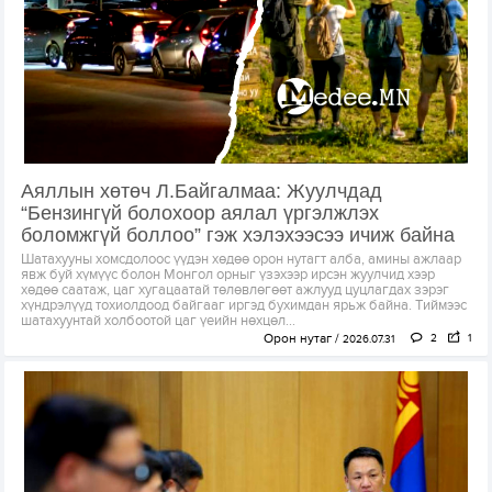
Аяллын хөтөч Л.Байгалмаа: Жуулчдад
“Бензингүй болохоор аялал үргэлжлэх
боломжгүй боллоо” гэж хэлэхээсээ ичиж байна
Шатахууны хомсдолоос үүдэн хөдөө орон нутагт алба, амины ажлаар
явж буй хүмүүс болон Монгол орныг үзэхээр ирсэн жуулчид хээр
хөдөө саатаж, цаг хугацаатай төлөвлөгөөт ажлууд цуцлагдах зэрэг
хүндрэлүүд тохиолдоод байгааг иргэд бухимдан ярьж байна. Тиймээс
шатахуунтай холбоотой цаг үеийн нөхцөл...
Орон нутаг
2
1
2026.07.31