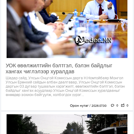
УОК өвөлжилтийн бэлтгэл, бэлэн байдлыг
хангах чиглэлээр хуралдав
Шадар сайд, Улсын Онцгой Комиссын дарга Н.Номтойбаяр Монгол
Улсын Ерөнхий сайдын албан даалгавар, Улсын Онцгой Комиссын
даргын 03 дугаар тушаалын хэрэгжилт, өвөлжилтийн бэлтгэл, бэлэн
байдлыг хангах асуудлаар Улсын Онцгой Комиссын хуралдааныг
өнөөдөр зохион байгуулж, холбогдох үүрэг...
Орон нутаг
0
0
2026.07.30