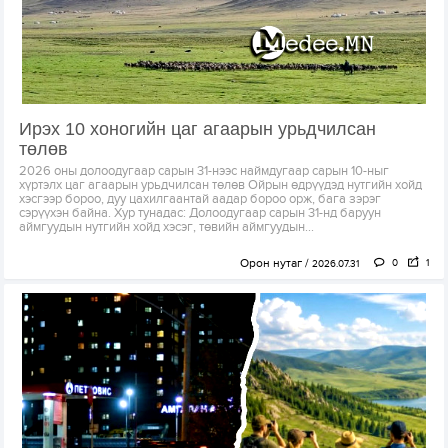
Ирэх 10 хоногийн цаг агаарын урьдчилсан
төлөв
2026 оны долоодугаар сарын 31-нээс наймдугаар сарын 10-ныг
хүртэлх цаг агаарын урьдчилсан төлөв Ойрын өдрүүдэд нутгийн хойд
хэсгээр бороо, дуу цахилгаантай аадар бороо орж, бага зэрэг
сэрүүхэн байна. Хур тунадас: Долоодугаар сарын 31-нд баруун
аймгуудын нутгийн хойд хэсэг, төвийн аймгуудын...
Орон нутаг
0
1
2026.07.31