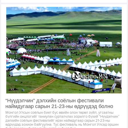
“Нүүдэлчин” дэлхийн соёлын фестивали
наймдугаар сарын 21-23-ны өдрүүдэд болно
Монгол Улсын соёлын биет бус өвийн олон төрөл зүйл, угсаатны
бүлгийн онцлогийг таниулан сурталчлах зорилго бүхий “Нүүдэлчин”
дэлхийн соёлын фестивалийг ирэх наймдугаар сарын 21-23-ны
өдрүүдэд зохион байгуулна. Тус фестиваль нь Монгол Улсад оршин