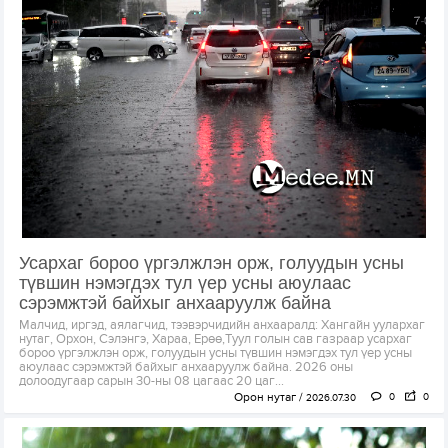
Усархаг бороо үргэлжлэн орж, голуудын усны
түвшин нэмэгдэх тул үер усны аюулаас
сэрэмжтэй байхыг анхааруулж байна
Малчид, иргэд, аялагчид, тээвэрчидийн анхааралд: Хангайн уулархаг
нутаг, Орхон, Сэлэнгэ, Хараа, Ерөө,Туул голын сав газраар усархаг
бороо үргэлжлэн орж, голуудын усны түвшин нэмэгдэх тул үер усны
аюулаас сэрэмжтэй байхыг анхааруулж байна. 2026 оны
долоодугаар сарын 30-ны 08 цагаас 20 цаг...
Орон нутаг
0
0
2026.07.30