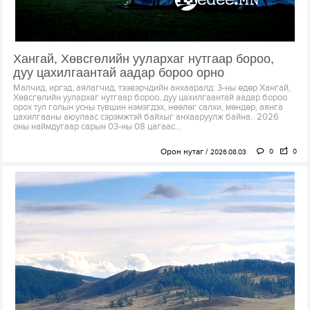
Хангай, Хөвсгөлийн уулархаг нутгаар бороо,
дуу цахилгаантай аадар бороо орно
Малчид, иргэд, аялагчид, тээвэрчдийн анхааралд: 3-ны өдөр Хангай,
Хөвсгөлийн уулархаг нутгаар бороо, дуу цахилгаантай аадар бороо
орох тул голын усны түвшин нэмэгдэх, нөөлөг салхи, мөндөр, аянга
цахилгааны аюулаас сэрэмжтэй байхыг анхааруулж байна. 2026
оны наймдугаар сарын 03-ны 08 цагаас...
Орон нутаг
0
0
2026.08.03