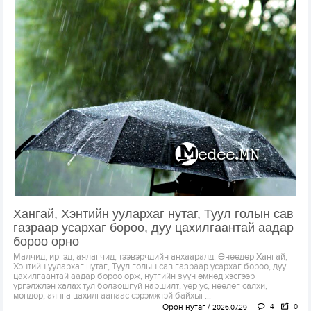
Хангай, Хэнтийн уулархаг нутаг, Туул голын сав
газраар усархаг бороо, дуу цахилгаантай аадар
бороо орно
Малчид, иргэд, аялагчид, тээвэрчдийн анхааралд: Өнөөдөр Хангай,
Хэнтийн уулархаг нутаг, Туул голын сав газраар усархаг бороо, дуу
цахилгаантай аадар бороо орж, нутгийн зүүн өмнөд хэсгээр
үргэлжлэн халах тул болзошгүй наршилт, үер ус, нөөлөг салхи,
мөндөр, аянга цахилгаанаас сэрэмжтэй байхыг...
Орон нутаг
4
0
2026.07.29