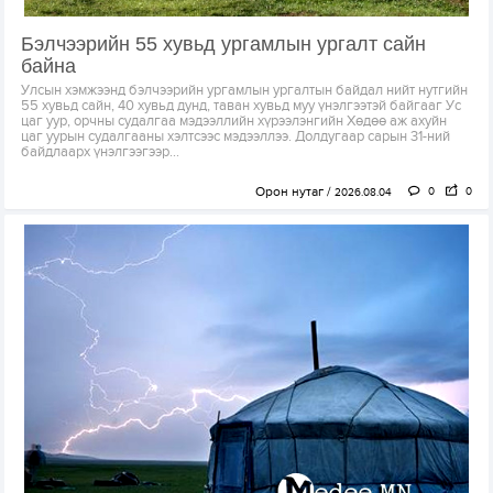
Бэлчээрийн 55 хувьд ургамлын ургалт сайн
байна
Улсын хэмжээнд бэлчээрийн ургамлын ургалтын байдал нийт нутгийн
55 хувьд сайн, 40 хувьд дунд, таван хувьд муу үнэлгээтэй байгааг Ус
цаг уур, орчны судалгаа мэдээллийн хүрээлэнгийн Хөдөө аж ахуйн
цаг уурын судалгааны хэлтсээс мэдээллээ. Долдугаар сарын 31-ний
байдлаарх үнэлгээгээр...
Орон нутаг
0
0
2026.08.04