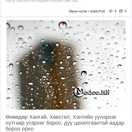
буй угсаатны бүлгүүдийн соёлын биет бус...
Орон нутаг
6
0
2026.07.28
Өнөөдөр Хангай, Хөвсгөл, Хэнтийн уулархаг
нутгаар усархаг бороо, дуу цахилгаантай аадар
бороо орно