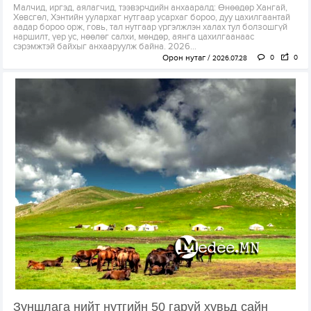
Малчид, иргэд, аялагчид, тээвэрчдийн анхааралд: Өнөөдөр Хангай,
Хөвсгөл, Хэнтийн уулархаг нутгаар усархаг бороо, дуу цахилгаантай
аадар бороо орж, говь, тал нутгаар үргэлжлэн халах тул болзошгүй
наршилт, үер ус, нөөлөг салхи, мөндөр, аянга цахилгаанаас
сэрэмжтэй байхыг анхааруулж байна. 2026...
Орон нутаг
0
0
2026.07.28
Зуншлага нийт нутгийн 50 гаруй хувьд сайн