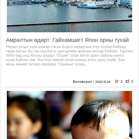
Амралтын өдөрт: Гайхамшигт Япон орны тухай
Наран улсыг үзэх юмсан гэсэн бодол надад анх бүр хүүхэд байхад
төрж билээ. Би тэр үед бага сургуулийн жаахан хүүхэд байсан. Тэртээх
1990-ээд онд Японы алдарт "Ошин" олон ангит уран сайхны киног
үзэж байсан юм. Энэ бол миний үзсэн анхны япон кино байв. Ээж
минь миний талаар ярихдаа “Ошиныг үзээд...
Боловсрол
2
0
2022.12.24