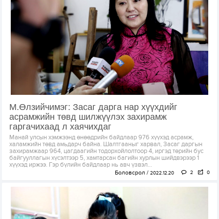
М.Өлзийчимэг: Засаг дарга нар хүүхдийг
асрамжийн төвд шилжүүлэх захирамж
гаргачихаад л хаячихдаг
Манай улсын хэмжээнд өнөөдрийн байдлаар 976 хүүхэд асрамж,
халамжийн төвд амьдарч байна. Шалтгааныг харвал, Засаг даргын
захирамжаар 964, цагдаагийн тодорхойлолтоор 4, иргэд төрийн бус
байгууллагын хүсэлтээр 5, хамтарсан багийн хурлын шийдвэрээр 1
хүүхэд иржээ. Гэр бүлийн байдлаар нь авч үзвэл...
Боловсрол
2
0
2022.12.20