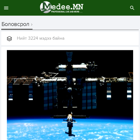
Боловсрол
Нийт 3224 мэдээ байна