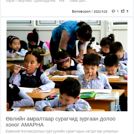
зэрэгт оюутныг суралцуулна. Нэг. Тавигдах...
Боловсрол
1
5
2022.11.23
Өвлийн амралтаар сурагчид зургаан долоо
хоног АМАРНА
Ерөнхий боловсролын сургуулийн сурагчдын нэгдүгээр улирлын