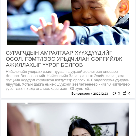
СУРАГЧДЫН АМРАЛТААР ХҮҮХДҮҮДИЙГ
ОСОЛ, ГЭМТЛЭЭС УРЬДЧИЛАН СЭРГИЙЛЖ
АЖИЛЛАХЫГ ҮҮРЭГ БОЛГОВ
Нийслэлийн удирдах ажилтнуудын шуурхай зөвлөгөөн өнөөдөр
боллоо. Зөвлөгөөнийг Нийслэлийн Засаг даргын Эдийн засаг, дэд
бүтцийн асуудал хариуцсан нэгдүгээр орлогч Ж.Сандагсүрэн удирдан
явуулав. Хотын дарга өмнөх шуурхай зөвлөгөөнөөр нийт 10 чиглэлээр
үүрэг даалгавар өгснөөс хэрэгжилт 88 хувьтай...
Боловсрол
2
0
2022.12.23