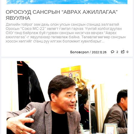
ОРОСУУД САНСРЫН “АВРАХ АЖИЛЛАГАА”
ЯВУУЛНА
Дэлхийн тойрог зам дахь олон улсын сансрын станцад залгаатай
Оросын “Союз МС-22” хөлөгт гэмтэл гарчээ. Үүнтэй холбогдуулан
ОХУ тэнд байрлаж буй гурван сансрын нисэгчээ авчрах “Аврах
ажиллагаа”-г явуулахаар төлөвлөж байна. Төлөвлөгөөгөөр сансрын
хоосон хөлгийг станц руу илгээх боломжит хувилбарыг...
Боловсрол
2
0
2022.12.26