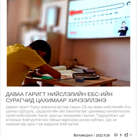
ДАВАА ГАРИГТ НИЙСЛЭЛИЙН ЕБС-ИЙН
СУРАГЧИД ЦАХИМААР ХИЧЭЭЛЛЭНЭ
Даваа гаригт буюу арваннэгдүгээр сарын 28-ны өдөр нийслэлийн бүх
шатны сургууль, цэцэрлэгийн үйл ажиллагааг цахимаар хичээллүүлэх
тухай нийслэлийн Засаг даргын захирамж гарлаа. Тодруулбал, цаг
агаарын байгууллагаас ойрын өдрүүдэд цочир хүйтэрч, цас их
хэмжээгээр орно гэж мэдээлж байгаатай...
Боловсрол
5
1
2022.11.26