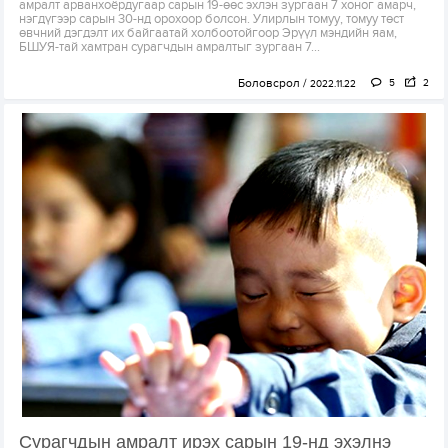
амралт арванхоёрдугаар сарын 19-өөс эхлэн зургаан 7 хоног амарч,
нэгдүгээр сарын 30-нд орохоор болсон. Улирлын томуу, томуу төст
өвчний дэгдэлт их байгаатай холбоотойгоор Эрүүл мэндийн яам,
БШУЯ-тай хамтран сурагчдын амралтыг зургаан 7...
Боловсрол
5
2
2022.11.22
Сурагчдын амралт ирэх сарын 19-нд эхэлнэ