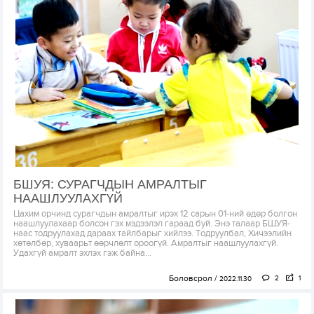
БШУЯ: СУРАГЧДЫН АМРАЛТЫГ
НААШЛУУЛАХГҮЙ
Цахим орчинд сурагчдын амралтыг ирэх 12 сарын 01-ний өдөр болгон
наашлуулахаар болсон гэх мэдээлэл гараад буй. Энэ талаар БШУЯ-
наас тодруулахад дараах тайлбарыг хийлээ. Тодруулбал, Хичээлийн
хөтөлбөр, хуваарьт өөрчлөлт ороогүй. Амралтыг наашлуулахгүй.
Удахгүй амралт эхлэх гэж байна...
Боловсрол
2
1
2022.11.30