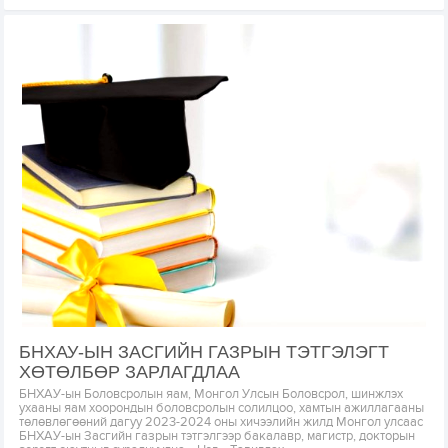
БНХАУ-ЫН ЗАСГИЙН ГАЗРЫН ТЭТГЭЛЭГТ
ХӨТӨЛБӨР ЗАРЛАГДЛАА
БНХАУ-ын Боловсролын яам, Монгол Улсын Боловсрол, шинжлэх
ухааны яам хоорондын боловсролын солилцоо, хамтын ажиллагааны
төлөвлөгөөний дагуу 2023-2024 оны хичээлийн жилд Монгол улсаас
БНХАУ-ын Засгийн газрын тэтгэлгээр бакалавр, магистр, докторын