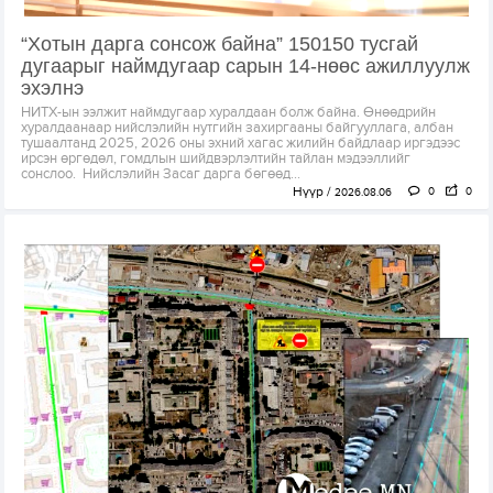
“Хотын дарга сонсож байна” 150150 тусгай
дугаарыг наймдугаар сарын 14-нөөс ажиллуулж
эхэлнэ
НИТХ-ын ээлжит наймдугаар хуралдаан болж байна. Өнөөдрийн
хуралдаанаар нийслэлийн нутгийн захиргааны байгууллага, албан
тушаалтанд 2025, 2026 оны эхний хагас жилийн байдлаар иргэдээс
ирсэн өргөдөл, гомдлын шийдвэрлэлтийн тайлан мэдээллийг
сонслоо. Нийслэлийн Засаг дарга бөгөөд...
Нүүр
0
0
2026.08.06