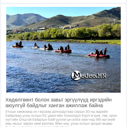
Хөдөлгөөнт болон завьт эргүүлүүд иргэдийн
аюулгүй байдлыг ханган ажиллаж байна
Улсын хэмжээнд он гарсаар долоодугаар сарын 30-ны өдрийн
байдлаар усны ослын 92 удаагийн тохиолдол бүртгэгдэж, төв, орон
нутгийн Онцгой байдлын байгууллагын алба хаагчид 149 иргэний
амь насыг авран хамгааллаа. Мөн үер, усны ослын эрсдэл өндөр