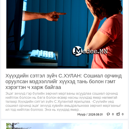
Хүүхдийн сэтгэл зүйч С.ХУЛАН: Сошиал орчинд
оруулсан мэдээллийг хүүхэд тань болон гэмт
хэрэгтэн ч харж байгаа
Эцэг эхчүүд гэр бүлийн зөрчил маргааны асуудлаа сошиал орчинд
нийтлэх болсон нь бага болон өсвөр насны хүүхдэд ямар нөлөөтэй
талаар Хүүхдийн сэтгэл зүйч С.Хулантай ярилцлаа. -Сүүлийн үед
сошиал орчинд эцэг эхчүүд хувийн амьдралынхаа зөрчил маргааныг
ил тод нийтлэх боллоо. Энэ нь хүүхдэд ямар...
Нүүр
0
0
2026.08.01