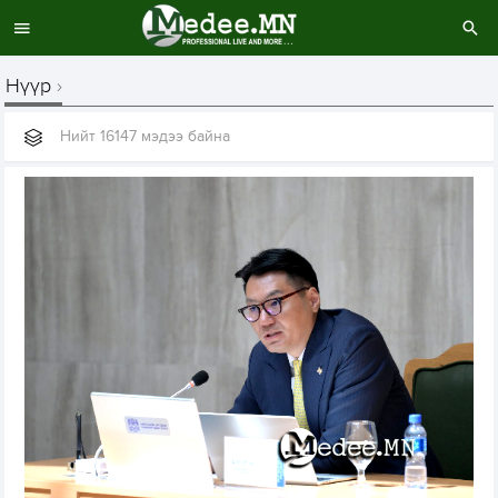
Нүүр
Нийт 16147 мэдээ байна