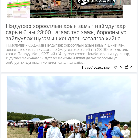
Нэгдүгээр хорооллын арын замыг наймдугаар
сарын 6-ны 23:00 цагаас түр хааж, борооны ус
зайлуулах шугамын хөндлөн сэтэлгээ хийнэ
Нийслэлийн СХД-ийн Нэгдүгээр хорооллын арын замыг шинэчлэх,
засварлах ажлын хүрээнд наймдугаар сарын 6-ны 23:00 цагаас зам
хаана. Тодруулбал, СХД-ийн 14 дүгээр хороо Цамбагаравын уулзвар,
11 дүгээр байрнаас 12 дугаар байрны чиглэл дагуу борооны ус
зайлуулах шугамын хөндлөн сэтэлгээ хийх...
Нүүр
0
0
2026.08.06