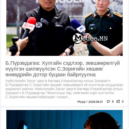
Б.Пүрэвдагва: Хулгайн сэдлээр, зөвшөөрөлгүй
нүүлгэн шилжүүлсэн С.Зоригийн хөшөөг
өнөөдрийн дотор буцаан байрлуулна
Нийслэлийн Засаг дарга бөгөөд Улаанбаатар хотын Захирагч
Б.Пүрэвдагва С.Зоригийн хөшөөг зөвшөөрөлгүй нүүлгэсэн асуудлаар
мэдээлэл хийлээ. Нийслэлийн Засаг дарга бөгөөд Улаанбаатар хотын
Захирагч Б.Пүрэвдагва “Монголын төр, нийгмийн нэрт зүтгэлтэн
С.Зоригийн хөшөө байрладаг газарт...
Нүүр
6
0
2026.08.01