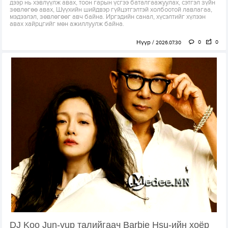
дээр нь хэвлүүлж авах, тоон гарын үсгээ баталгаажуулах, сэтгэл зүйн
зөвлөгөө авах, Шүүхийн шийдвэр гүйцэтгэлтэй холбоотой лавлагаа,
мэдээлэл, зөвлөгөөг авч байна. Иргэдийн санал, хүсэлтийг хүлээн
авах хайрцгийг мөн ажиллуулж байна.
Нүүр
0
0
2026.07.30
DJ Koo Jun-yup талийгаач Barbie Hsu-ийн хоёр