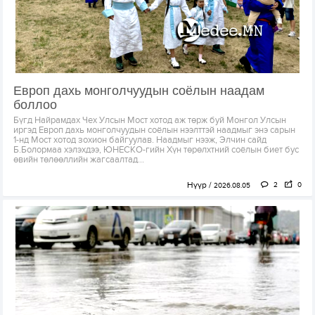
Европ дахь монголчуудын соёлын наадам
боллоо
Бүгд Найрамдах Чех Улсын Мост хотод аж төрж буй Монгол Улсын
иргэд Европ дахь монголчуудын соёлын нээлттэй наадмыг энэ сарын
1-нд Мост хотод зохион байгуулав. Наадмыг нээж, Элчин сайд
Б.Болормаа хэлэхдээ, ЮНЕСКО-гийн Хүн төрөлхтний соёлын биет бус
өвийн төлөөллийн жагсаалтад...
Нүүр
2
0
2026.08.05