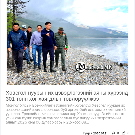
Хөвсгөл нуурын их цэвэрлэгээний аяны хүрээнд
301 тонн хог хаягдлыг төвлөрүүлжээ
Монгол Улсын Ерөнхийлөгч Ухнаагийн Хүрэлсүх Хөвсгөл нуурын их
цэвэрлэгээний ажилд оролцож буй иргэд, байгаль хамгаалагчидтай
уулзлаа. Ерөнхийлөгчийн санаачилгаар Хөвсгөл нуур-Эгийн голын
усны сан бүхий газрын хамгаалалтын бүс дагуу их цэвэрлэгээний
аяныг 2026 оны 06 дугаар сарын 22-ноос 08...
Нүүр
0
0
2026.07.31