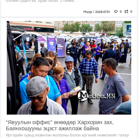
бүсийн судалгаа, зураглалыг 21 аймаг...
Нүүр
0
0
2026.07.31
“Явуулын оффис” өнөөдөр Хархорин зах,
Баянхошууны эцэст ажиллаж байна
Иргэдийн хувьд ихэвчлэн жолооны болон иргэний үнэмлэхийг газар