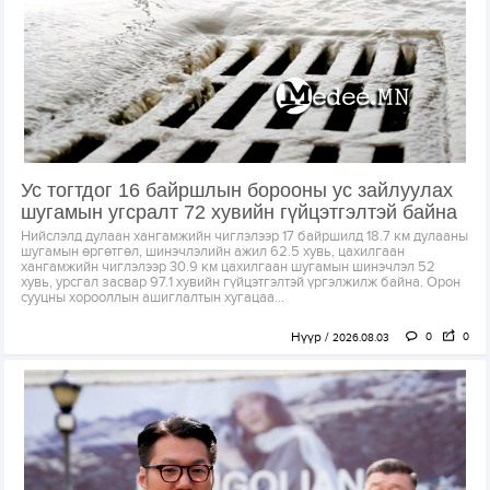
Ус тогтдог 16 байршлын борооны ус зайлуулах
шугамын угсралт 72 хувийн гүйцэтгэлтэй байна
Нийслэлд дулаан хангамжийн чиглэлээр 17 байршилд 18.7 км дулааны
шугамын өргөтгөл, шинэчлэлийн ажил 62.5 хувь, цахилгаан
хангамжийн чиглэлээр 30.9 км цахилгаан шугамын шинэчлэл 52
хувь, урсгал засвар 97.1 хувийн гүйцэтгэлтэй үргэлжилж байна. Орон
сууцны хорооллын ашиглалтын хугацаа...
Нүүр
0
0
2026.08.03