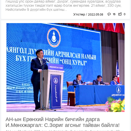
гишүүд улс орон даяар аймаг, дүүрэг, сумандаа хуралдаж, асуудлаа
хэлэлцсэн түүхэн тэмдэглэлт өдөр болж өнгөрлөө. 21 аймаг, 330 сум,
Нийслэлийн 9 дүүргийн бүх шатны...
Улстөр
16
0
2022.05.08
АН-ын Ерөнхий Нарийн бичгийн дарга
И.Мөнхжаргал: С.Зориг агсныг тайван байлга!