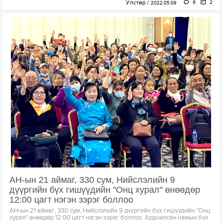
Улстөр
6
2
2022.05.09
АН-ын 21 аймаг, 330 сум, Нийслэлийн 9
дүүргийн бүх гишүүдийн "Онц хурал" өнөөдөр
12:00 цагт нэгэн зэрэг боллоо
АН-ын 21 аймаг, 330 сум, Нийслэлийн 9 дүүргийн бүх гишүүдийн "Онц
хурал" өнөөдөр 12:00 цагт нэгэн зэрэг боллоо. Ардчилсан намын бүх