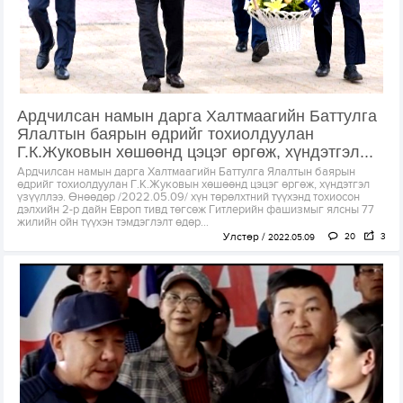
Ардчилсан намын дарга Халтмаагийн Баттулга
Ялалтын баярын өдрийг тохиолдуулан
Г.К.Жуковын хөшөөнд цэцэг өргөж, хүндэтгэл...
Ардчилсан намын дарга Халтмаагийн Баттулга Ялалтын баярын
өдрийг тохиолдуулан Г.К.Жуковын хөшөөнд цэцэг өргөж, хүндэтгэл
үзүүллээ. Өнөөдөр /2022.05.09/ хүн төрөлхтний түүхэнд тохиосон
дэлхийн 2-р дайн Европ тивд төгсөж Гитлерийн фашизмыг ялсны 77
жилийн ойн түүхэн тэмдэглэлт өдөр...
Улстөр
20
3
2022.05.09