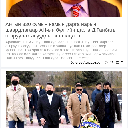
АН-ын 330 сумын намын дарга нарын
шаардлагаар АН-ын бүлгийн дарга Д.Ганбатыг
огцруулах асуудлыг хэлэлцлээ
Ардчилсан намын бүлгийн хурлаар Д.Ганбатыг бүлгийн даргаас
огцруулах асуудлыг хэлэлцэж байна. Тус нам нь дотроо хоёр
хуваагдсан гэж яригдаж байгаа ч анхан болон дунд шатандаа нам
нэг талдаа байгаагаа харуулан улс орон даяар өчигдөр Ардчилсан
Намын бүх гишүүдийн Онц хурал болсон. Энэ үеэр...
Улстөр
42
7
2022.05.09