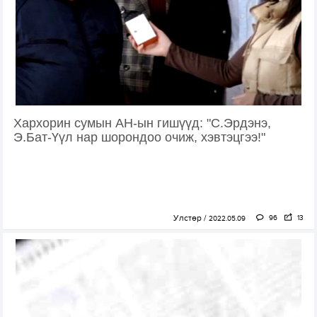
Хархорин сумын АН-ын гишүүд: "С.Эрдэнэ,
Э.Бат-Үүл нар шорондоо очиж, хэвтэцгээ!"
Улстөр
96
13
2022.05.09