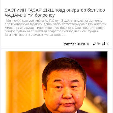
ЗАСГИЙН ГАЗАР 11-11 төвд оператор болтлоо
ЧАДАМЖГҮЙ болоо юу
Монгол Улсын ерөнхий сайд Л.Оюун-Эрдэнэ ганцхан сарын өмнө
ард түмэндээ үнэ буулгаж, эдийн засгийг тогтворжуулна гэж амласан.
Амлалтаа ийм хурдан мартчихдаг юм байх даа. Олон нийтийн санал
гомдол хүлээж авах 11-11 төвд оператор хийгээд явах юм. Үүндээ
Засгийн газрын гишүүдээ хүртэл татаад...
Улстөр
10
11
2022.05.10