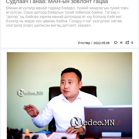
Судлаач Ганаа: МАН-ын зовлонт гацаа
Өмнөх өгүүлэлд манай гадаад байдал, түүний хандлагын тухай товч
өгүүлсэн. Одоо дотоод байдлын тухай тоймлож байна. Тэгээд ч
“дотор” нь байсан хэрнээ манай дотоодод яг юу болоод байгааг
бүхэлд нь мэдэх хүн цөөхөн байна. Голдуу л нэг үзэгдлээс нөгөө
үзэгдэлд үсэрч шилжсэн өнгөц дүгнэлт, хараал...
Улстөр
14
9
2022.05.06