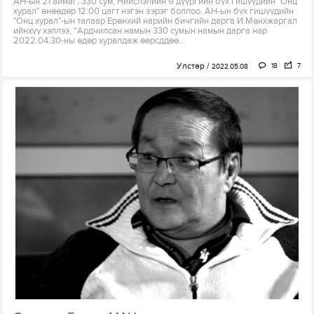
АН-ын 21 аймаг, 330 сум, Нийслэлийн 9 дүүргийн бүх гишүүдийн "Онц
хурал" өнөөдөр 12:00 цагт нэгэн зэрэг боллоо. АН-ын бүх гишүүдийн
"Онц хурал"-ын талаар Ерөнхий нарийн бичгийн дарга И.Мөнхжаргал
ийнхүү хэллээ, “Ардчилсан намын 330 сумын намын дарга нар
2022.04.30-ны өдөр хуралдаж өөрсддөө...
Улстөр
18
7
2022.05.08