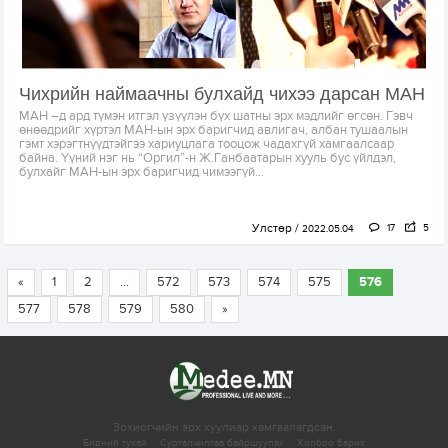
Чихрийн наймаачны булхайд чихээ дарсан МАН
МАН –д ард түмэн итгэл үзүүлэн бүх шатны эрх мэдлийг өгсөн. Гэвч
өнөөдрийг хүртэл МАН-ын эрх баригчид авлигач, албан тушаалын
гэмт хэрэгтнүүдтэйгээ хариуцлага тооцож чадахгүй хамгаалсаар
байна. Үүний нэг нь “Оргил”-н Ж.Ганбаатарын хууль бус үйлдэл,
булхайг МАН-ын эрх баригчид чимээгүй...
Улстөр
17
5
2022.05.04
«
1
2
...
572
573
574
575
576
577
578
579
580
»
Зохиогчийн эрх хуулиар хамгаалагдсан.
Бидний тухай
Сурталчилгаа байршуулах
Холбоо барих