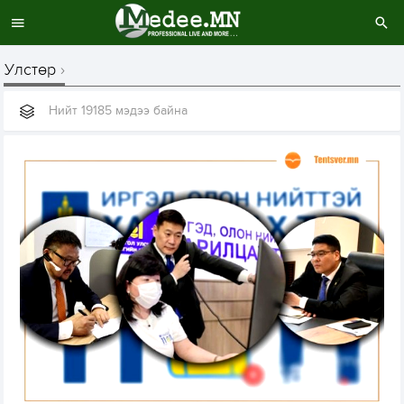
Улстөр
Нийт 19185 мэдээ байна