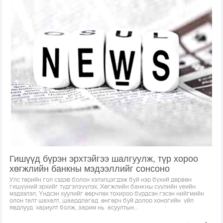
Гишүүд бүрэн эрхтэйгээ шалгуулж, түр хороо
хөгжлийн банкны мэдээллийг сонсоно
Улс төрийн гол сэдэв болон хэлэлцэгдэж буй нэр бүхий дөрвөн
гишүүний эрхийг түдгэлзүүлэх, Хөгжлийн банкны сүүлийн үеийн
мэдээлэл, Үндсэн хуулийг өөрчлөх тохироо бүрдсэн гэсэн нийгмийн
олон талт шахалт, шаардлагад өнгөрч буй долоо хоногийн үйл
явдлууд хариулт болж, зарим нь асуултын...