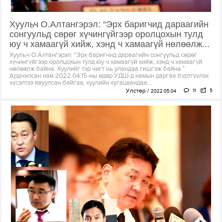
Хуульч О.Алтангэрэл: “Эрх баригчид дараагийн
сонгуульд сөрөг хүчингүйгээр оролцохын тулд
юу ч хамаагүй хийж, хэнд ч хамаагүй нөлөөлж...
Хуульч О.Алтангэрэл: “Эрх баригчид дараагийн сонгуульд сөрөг
хүчингүйгээр оролцохын тулд юу ч хамаагүй хийж, хэнд ч хамаагүй
нөлөөлж байна. Хуулийг тэр чигт нь уландаа гишгэж байна."
Ардчилсан нам 2022.04.15-ны өдөр УДШ-д намын даргаа бүртгүүлэх
хүсэлтээ явуулсан байгаа, хуулийн хугацаандаа...
Улстөр
11
5
2022.05.04