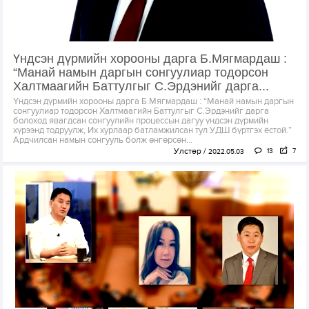
Үндсэн дүрмийн хорооны дарга Б.Мягмардаш :
“Манай намын даргын сонгуулиар тодорсон
Халтмаагийн Баттулгыг С.Эрдэнийг дарга...
Үндсэн дүрмийн хорооны дарга Б.Мягмардаш : “Манай намын даргын
сонгуулиар тодорсон Халтмаагийн Баттулгыг С.Эрдэнийг дарга
болоход явагдсан сонгуулийн процессын дагуу үндсэн дүрмийн
хүрээнд тодруулж, Их хурлаар батламжилсан тул УДШ бүртгэх ёстой.”
Ардчилсан намын сонгууль болж өнгөрсөн...
Улстөр
13
7
2022.05.03