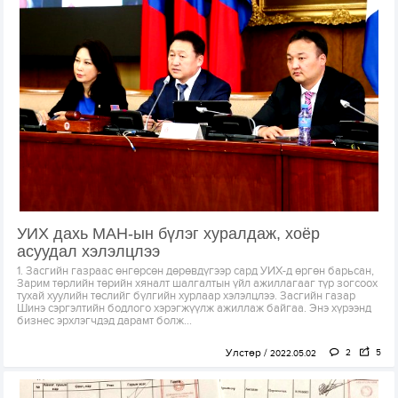
УИХ дахь МАН-ын бүлэг хуралдаж, хоёр
асуудал хэлэлцлээ
1. Засгийн газраас өнгөрсөн дөрөвдүгээр сард УИХ-д өргөн барьсан,
Зарим төрлийн төрийн хяналт шалгалтын үйл ажиллагааг түр зогсоох
тухай хуулийн төслийг бүлгийн хурлаар хэлэлцлээ. Засгийн газар
Шинэ сэргэлтийн бодлого хэрэгжүүлж ажиллаж байгаа. Энэ хүрээнд
бизнес эрхлэгчдэд дарамт болж...
Улстөр
2
5
2022.05.02