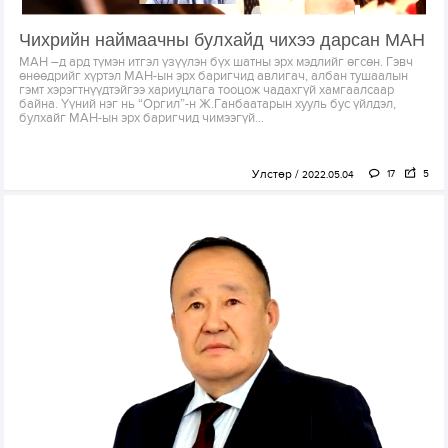
Чихрийн наймаачны булхайд чихээ дарсан МАН
МАН –д ард түмэн итгэл үзүүлэн бүх шатны эрх мэдлийг өгсөн. Гэвч
өнөөдрийг хүртэл МАН-ын эрх баригчид авлигач, албан тушаалын
гэмт хэрэгтнүүдтэйгээ хариуцлага тооцож чадахгүй хамгаалсаар
байна. Үүний нэг нь “Оргил”-н Ж.Ганбаатарын хууль бус үйлдэл,
булхайг МАН-ын эрх баригчид чимээгүй...
Улстөр
17
5
2022.05.04