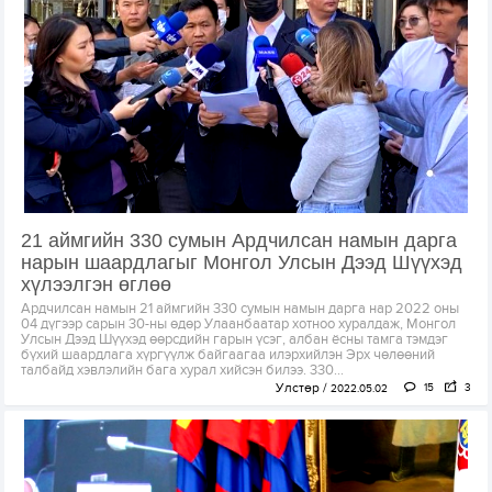
21 аймгийн 330 сумын Ардчилсан намын дарга
нарын шаардлагыг Монгол Улсын Дээд Шүүхэд
хүлээлгэн өглөө
Ардчилсан намын 21 аймгийн 330 сумын намын дарга нар 2022 оны
04 дүгээр сарын 30-ны өдөр Улаанбаатар хотноо хуралдаж, Монгол
Улсын Дээд Шүүхэд өөрсдийн гарын үсэг, албан ёсны тамга тэмдэг
бүхий шаардлага хүргүүлж байгаагаа илэрхийлэн Эрх чөлөөний
талбайд хэвлэлийн бага хурал хийсэн билээ. 330...
Улстөр
15
3
2022.05.02