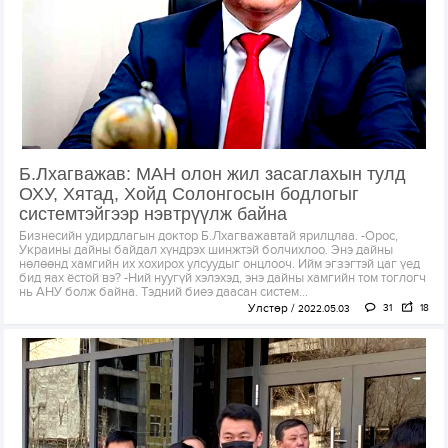
Б.Лхагважав: МАН олон жил засаглахын тулд
ОХУ, Хятад, Хойд Солонгосын бодлогыг
системтэйгээр нэвтрүүлж байна
Бизнесийн удирдлагын доктор Б.Лхагважавтай ярилцлаа. -Орос,
Украины дайны байдал хүндрэх шинжтэй болчихлоо. Энэ дайны
нөлөөнд хамгийн их хохирох улсуудыг онцлооч. Ийм эгзэгтэй цаг үед
бид яах ёстой вэ? -Ний нуугүй хэлэхэд, энэ дайны хамгийн том тоглогч
нь АНУ болж байна. Тэдний биеэ даасан систем...
Улстөр
31
18
2022.05.03