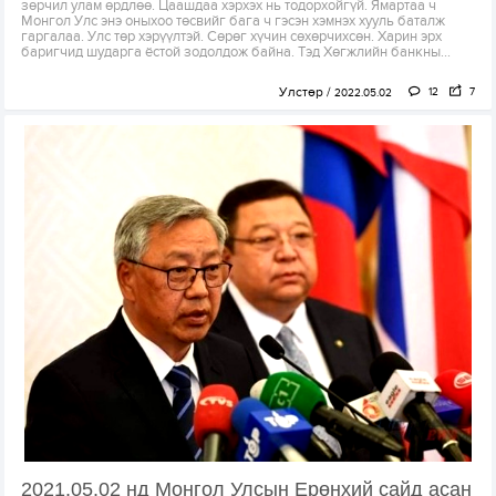
зөрчил улам өрдлөө. Цаашдаа хэрхэх нь тодорхойгүй. Ямартаа ч
Монгол Улс энэ оныхоо төсвийг бага ч гэсэн хэмнэх хууль баталж
гаргалаа. Улс төр хэрүүлтэй. Сөрөг хүчин сөхөрчихсөн. Харин эрх
баригчид шударга ёстой зодолдож байна. Тэд Хөгжлийн банкны...
Улстөр
12
7
2022.05.02
2021.05.02 нд Монгол Улсын Ерөнхий сайд асан