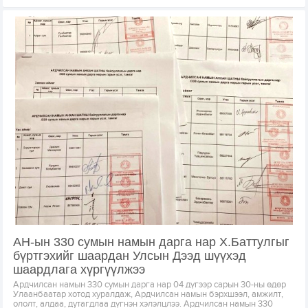
АН-ын 330 сумын намын дарга нар Х.Баттулгыг
бүртгэхийг шаардан Улсын Дээд шүүхэд
шаардлага хүргүүлжээ
Ардчилсан намын 330 сумын дарга нар 04 дүгээр сарын 30-ны өдөр
Улаанбаатар хотод хуралдаж, Ардчилсан намын бэрхшээл, амжилт,
ололт, алдаа, дутагдлаа дүгнэн хэлэлцлээ. Ардчилсан намын 330