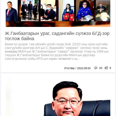
Ж.Ганбаатарын ураг, садангийн сүлжээ БГД-ээр
тоглож байна
Баянгол дүүрэг гэж үйлийн үртэй газар бий. 2020 оны орон нутгийн
сонгуулийн дүнгээр АН-ын С.Эрдэнийн “савраас” саллаа гэсэн чинь
өнөөдөр МАН-ын Ж.Ганбаатарын “саварт” орчихов. Учир нь УИХ-ын
гишүүн Ж.Ганбаатарыг Баянгол дүүргийн МАН-ын даргаар
сонгогдсоноос хойш ИТХ-ын хэдэн төлөөлөгч нь...
Улстөр
20
5
2022.05.03