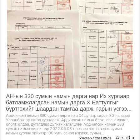
АН-ын 330 сумын намын дарга нар Их хурлаар
батламжлагдсан намын дарга Х.Баттулгыг
бүртгэхийг шаардан тамгаа дарж, гарын үсгээ...
Ардчилсан намын 330 сумын дарга нар 04 дүгээр сарын 30-ны өдөр
Улаанбаатар хотод хуралдаж, Ардчилсан намын бэрхшээл, амжилт,
ололт, алдаа, дутагдлаа дүгнэн хэлэлцлээ. Ардчилсан намын 330
сумын намын дарга нар 2022.05.08-ны өдөр нэгэн зэрэг сумын
намын хурлаа хийхээр 100 хувь санал нэгдэж, сумын...
Улстөр
6
3
2022.05.02