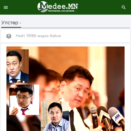
Улстөр
Нийт 19186 мэдээ байна