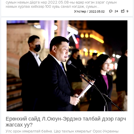
сумын намын дарга нар 2022.05.08-ны өдөр нэгэн зэрэг сумын
намын хурлаа хийхээр 100 хувь санал нэгдэж, сумын...
Улстөр
24
9
2022.05.02
Ерөнхий сайд Л.Оюун-Эрдэнэ талбай дээр гарч
жагсах уу?
Улс орон хямралтай байна. Цар тахлын хямралыг Орос-Украины