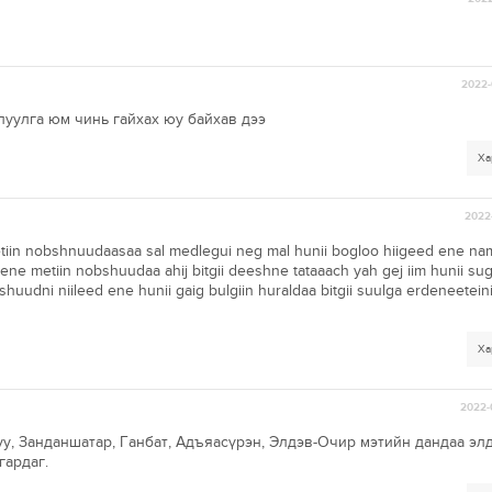
2022-
луулга юм чинь гайхах юу байхав дээ
Ха
2022-
iin nobshnuudaasaa sal medlegui neg mal hunii bogloo hiigeed ene nam
ne metiin nobshuudaa ahij bitgii deeshne tataaach yah gej iim hunii sugi
udni niileed ene hunii gaig bulgiin huraldaa bitgii suulga erdeneeteini
Ха
2022-
у, Занданшатар, Ганбат, Адъяасүрэн, Элдэв-Очир мэтийн дандаа элд
гардаг.