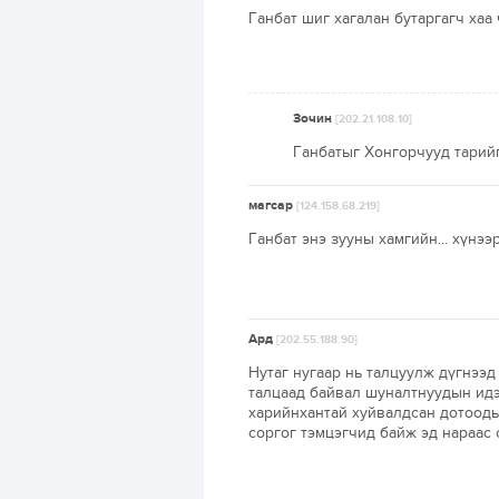
Ганбат шиг хагалан бутаргагч хаа 
Зочин
[202.21.108.10]
Ганбатыг Хонгорчууд тарийг
магсар
[124.158.68.219]
Ганбат энэ зууны хамгийн... хүнээ
Ард
[202.55.188.90]
Нутаг нугаар нь талцуулж дүгнээд
талцаад байвал шуналтнуудын идэ
харийнхантай хуйвалдсан дотооды
соргог тэмцэгчид байж эд нараас