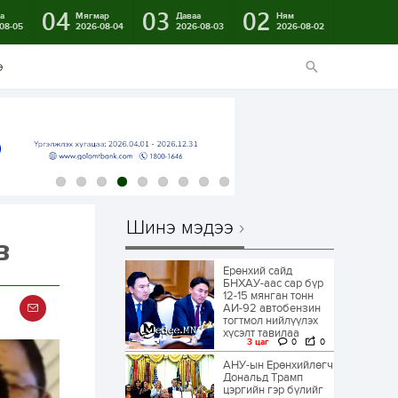
04
03
02
а
Мягмар
Даваа
Ням
08-05
2026-08-04
2026-08-03
2026-08-02
э
Шинэ мэдээ
в
Ерөнхий сайд
БНХАУ-аас сар бүр
12-15 мянган тонн
АИ-92 автобензин
тогтмол нийлүүлэх
хүсэлт тавилаа
3 цаг
0
0
АНУ-ын Ерөнхийлөгч
Дональд Трамп
цэргийн гэр бүлийг