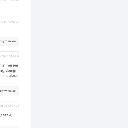
3 өдөр
0
0
Б.Найдалаа: Энэ
өвөл илүү хүнд байж
магадгүй учир төр,
эрчим хүчний
09-05 13:16:22
байгууллагууд, иргэд
бэлтгэлээ...
3 өдөр
6
0
Өнөөдөр сондгой
риулт бичих
тоогоор төгссөн
автомашинтай иргэд
бензин авна
09-05 10:41:17
3 өдөр
0
3
iin nereer
ЗГ: Шатахууны
ig demjij
хангамж,
 niiluuleed
нийлүүлэлтийг
тогтворжуулах
асуудлыг хэлэлцэж
байна
риулт бичих
3 өдөр
0
0
Т.Жанлав: Бидний
"Шугаман бус
09-04 12:27:24
системийг ойролцоо
бодох супер схемүүд"
эвтэй,
бүтээл тооцон
бодох...
3 өдөр
7
3