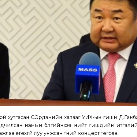
 хутгасан С.Эрдэнийн халааг УИХ-ын гишүүн Д.Ганб
дчилсан намын бүлгийнхээ нийт гишүүдийн итгэлий
жлаа өгөхгүй луу унжсан түүний концерт төгсөв.