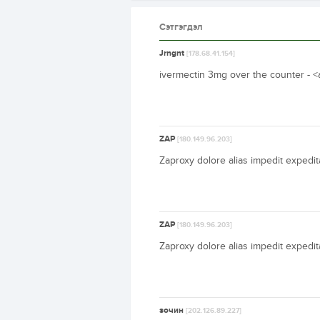
Сэтгэгдэл
Jrngnt
[178.68.41.154]
ivermectin 3mg over the counter - <
ZAP
[180.149.96.203]
Zaproxy dolore alias impedit expedi
ZAP
[180.149.96.203]
Zaproxy dolore alias impedit expedi
зочин
[202.126.89.227]