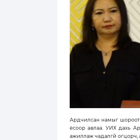
Ардчилсан намыг шороотой
ёсоор авлаа. УИХ дахь Ар
ажиллаж чадалгүй огцорч, а