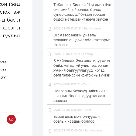
сон гээд
Т.Жанлав: Бидний "Шугаман бус
Б.Хулан дэлхийн
системийг ойролцоо бодох
аварга боллоо
олох гэж
супер схемүүд" бүтээл тооцон
нд бас л
бодох математикт нээлт хийсэн
 хэсэг л
2026-08-05 15:02:31 / Эдийн засаг
1 өдөр
0
0
нгуульд
ЗГ: Автобензин, дизель
Р.Даваадорж: Энэ
түлшний онцгой албан татварыг
намрын экспортын
тэглэлээ
орлого Монголд
боломж олгож болох
2026-08-05 12:11:05 / Улстөр
юм
Б.Найдалаа: Энэ өвөл илүү хүнд
үүн
1 өдөр
0
2
байж магадгүй учир төр, эрчим
ын
хүчний байгууллагууд, иргэд
Автомашины улсын
дугаар сондгой
бэлтгэлээ сайн хангах нь зүйтэй
йг
тоогоор төгссөн бол
өнөөдөр шатахуун
2026-08-08 11:32:31 / Спорт
авна
Найрааны бөхчүүд нийгмийн
1 өдөр
0
0
шившиг болон гадуурхагдаж
эхэллээ
Н.Номтойбаяр:
Аймгуудад
2026-08-05 12:57:50 / Нүүр
тулгамдаж буй
асуудлуудыг долоо
Европ дахь монголчуудын
хоног бүр Засгийн
соёлын наадам боллоо
газрын...
1 өдөр
0
0
2026-08-05 15:06:04 / Эдийн засаг
УИХ-ын дарга