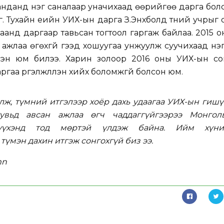
нданд нэг саналаар уначихаад өөрийгөө дарга бол
. Тухайн үеийн УИХ-ын дарга З.Энхболд түүний учрыг 
ацаанд даргаар тавьсан тогтоол гаргаж байлаа. 2015 о
жлаа өгөхгүй гээд хошуугаа унжуулж суучихаад нэг
сэн юм билээ. Харин золоор 2016 оны УИХ-ын со
аргаа үргэлжлүүлэн хийх боломжгүй болсон юм.
лж, түмний итгэлээр хоёр дахь удаагаа УИХ-ын гиш
увьд авсан ажлаа өгч чаддаггүйгээрээ Монгол
үүхэнд тод мөртэй үлдэж байна. Ийм хүни
түмэн дахин итгэж сонгохгүй биз ээ.
mn