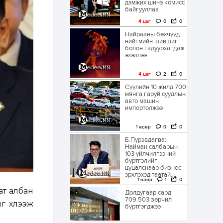
дэмжих шинэ комисс
байгууллаа
4 цаг
0
0
Найрааны бөхчүүд
нийгмийн шившиг
болон гадуурхагдаж
эхэллээ
4 цаг
2
0
Сүүлийн 10 жилд 700
мянга гаруй суудлын
авто машин
импортолжээ
1 өдөр
0
0
Б.Пүрэвдагва:
Найман салбарын
103 үйлчилгээний
бүртгэлийг
цуцалснаар бизнес
эрхлэхэд таатай...
1 өдөр
1
0
ат албан
Долдугаар сард
709.503 зөрчил
г хүлээж
бүртгэгджээ