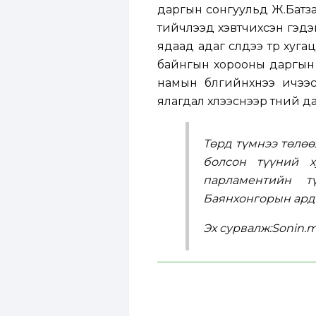
даргын сонгуульд Ж.Батза
тийчлээд хэвтчихсэн гэдэг
ядаад адаг сүүлдээ түр хуг
байнгын хорооны даргын а
намын бүлгийнхнээ ичээ
ялагдал хүлээснээр түүний д
Төрд түмнээ төлөө
болсон түүний х
парламентийн т
Баянхонгорын ард 
Эх сурвалж:Sonin.