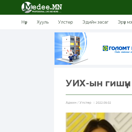
Нүүр
Хууль
Улстөр
Эдийн засаг
Эрүүл м
УИХ-ын гишүү
Aдмин / Улстөр
2022.09.02