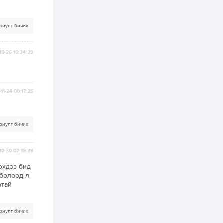
худалдан авах
журмыг баталлаа
риулт бичих
2 өдөр
0
0
Нэгдүгээр
хорооллын арын
10-26 10:34:39
замыг наймдугаар
сарын 6-ны 23:00
цагаас түр хааж,
борооны ус...
2 өдөр
0
0
11-24 00:17:25
Б.Баярбаатар:
Төсвийн шинэчлэл
хийхгүй, урсгал
зардлаа
үргэлжлүүлэн тэлээд
риулт бичих
байвал...
2 өдөр
2
0
Татварын өртэй
10-30 02:19:39
шатахуун импортлогч
ААН-үүдийн дансыг
битүүмжлэхгүй
эхдээ бид
 болоод л
ртай
2 өдөр
1
0
Нөөцийн махны
худалдаа,
борлуулалтыг
риулт бичих
нээлттэй ил тод