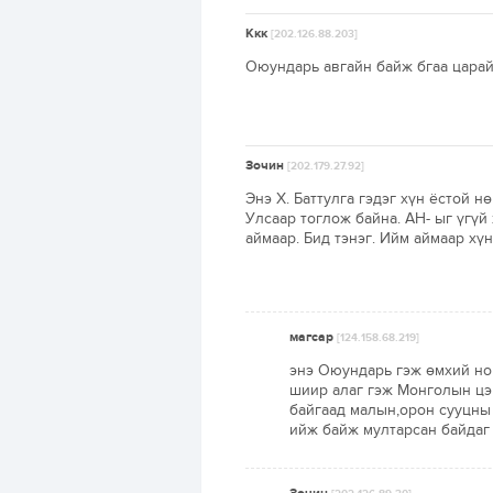
Ккк
[202.126.88.203]
Оюундарь авгайн байж бгаа царай
Зочин
[202.179.27.92]
Энэ Х. Баттулга гэдэг хүн ёстой
Улсаар тоглож байна. АН- ыг үгүй 
аймаар. Бид тэнэг. Ийм аймаар хү
магсар
[124.158.68.219]
энэ Оюундарь гэж өмхий но
шиир алаг гэж Монголын цэ
байгаад малын,орон сууцны
ийж байж мултарсан байдаг 