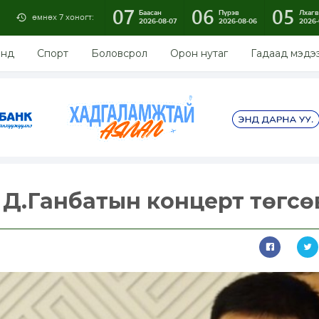
07
06
05
Баасан
Пүрэв
Лхагв
өмнөх 7 хоногт:
2026-08-07
2026-08-06
2026-
энд
Спорт
Боловсрол
Орон нутаг
Гадаад мэдэ
н Д.Ганбатын концерт төгсө