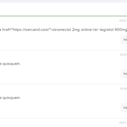
2025-
a href="https://ivercand.com/">stromectol 2mg online</a> tegretol 400mg 
Ха
2024-
ta quisquam.
Ха
2024-
ta quisquam.
Ха
2023-