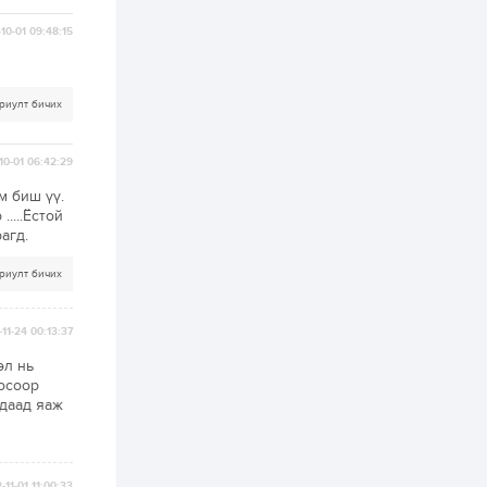
болгоно
10-01 09:48:15
3 өдөр
0
0
ЗГ: Автобензин,
дизель түлшний
онцгой албан
татварыг тэглэлээ
риулт бичих
3 өдөр
3
0
10-01 06:42:29
З.Мэндсайхан:
Хүнсний нөөцийг
м биш үү.
бэлтгэх агуулах,
....Ёстой
зоорь бэлтгэх ААН-
агд.
үүдэд хөнгөлөлттэй
зээл олгоно
3 өдөр
2
0
риулт бичих
Европ дахь
монголчуудын
соёлын наадам
11-24 00:13:37
боллоо
өл нь
3 өдөр
2
0
носоор
гдаад яаж
Өнгөрсөн сард
1,439.2 кг үнэт
металл худалдан
авчээ
-11-01 11:00:33