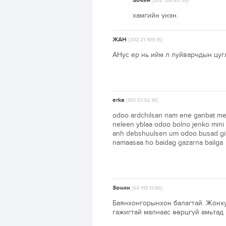
Зочин
[202.126.89.30]
хамгийн үнэн.
ЖАН
[202.21.109.15]
АНус ер нь ийм л луйварчдын цуг
erka
[103.57.92.10]
odoo ardchilsan nam ene ganbat met
neleen yblaa odoo bolno jenko mini e
anh debshuulsen um odoo busad gishu
namaasaa ho baidag gazarna bailga
Зочин
[64.119.17.86]
Баянхонгорынхон балагтай. Жонху
гажигтай малнаас өөрцгүй амьтад 