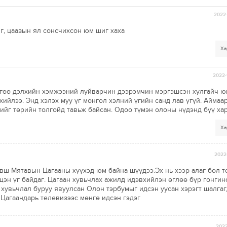
2022-
г, цаазын ял сонсчихсон юм шиг хаха
Ха
2022-
 нөгөө дэлхийн хэмжээний луйварчин дээрэмчин мэргэшсэн хулгайч ю
хийлээ. Энд хэлэх муу үг монгол хэлний үгийн санд лав үгүй. Аймаар .
нийг төрийн толгойд тавьж байсан. Одоо түмэн олоны нүдэнд бүү хар
Ха
2022-
вш Мятавын Цагааны хүүхэд юм байна шүүдээ.Эх нь хээр алаг бол т
цэн үг байдаг. Цагаан хувьчлах ажилд идэвхийлэн өглөө бүр гонги
 хувьчлал буруу явуулсан Олон тэрбумыг идсэн уусан хэрэгт шалга
Цагаандарь телевизээс мөнгө идсэн гэдэг
2022