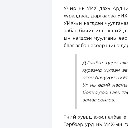
Учир нь УИХ дахь Ардчи
хуралдаад даргаараа УИХ-
УИХ-ын нэгдсэн чуулгана
албан бичиг илгээсний д
ын нэгдсэн чуулганы үе
бүлэг албан ёсоор шинэ да
Д.Ганбат одоо аж
хүрээнд хүлээн ав
өгөн бачуурч нийт
Уг нь өдий насны
болно доо. Гэвч т
замаа сонгов.
Түүний хувьд ажил албаа 
Тэрбээр урд нь УИХ-ын ги