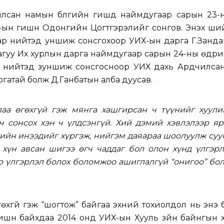
лсан намын бүлгийн гишүүд наймдугаар сарын 23-
ын гишүүн Одонгийн Цогтгэрэлийг сонгов. Энэхүү ш
ар нийтэд уншиж сонсгохоор УИХ-ын дарга Г.Занда
агуу Их хурлын дарга наймдугаар сарын 24-ны өдр
эр нийтэд зуншиж сонсгосноор УИХ дахь Ардчилса
ргатай болж Д.Ганбатын алба дуусав.
лаа өгөхгүй гэж мянга хашгирсан ч түүнийг хуули
ч сонсох хэн ч үлдсэнгүй. Хий дэмий хэвлэлээр я
ийн инээдийг хүргэж, нийгэм даяараа шоолуулж суу
 хүн авсан шигээ өгч чаддаг бол олон хүнд үлгэрл
эр үлгэрлэл болох боломжоо ашиглалгүй “онигоо” бо
өгөхгүй гэж “шогтож” байгаа эхний тохиолдол нь энэ
шүүн байхдаа 2014 онд УИХ-ын Хууль зүйн байнгын