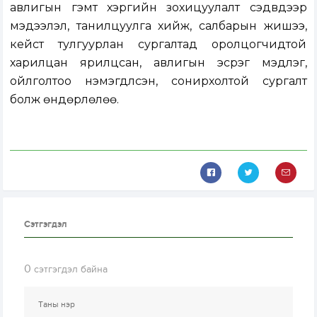
авлигын гэмт хэргийн зохицуулалт сэдвүүдээр
мэдээлэл, танилцуулга хийж, салбарын жишээ,
кейст тулгуурлан сургалтад оролцогчидтой
харилцан ярилцсан, авлигын эсрэг мэдлэг,
ойлголтоо нэмэгдүүлсэн, сонирхолтой сургалт
болж өндөрлөлөө.
Сэтгэгдэл
0
сэтгэгдэл байна