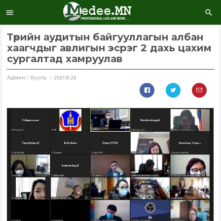
Төрийн аудитын байгууллагын албан
хаагчдыг авлигын эсрэг 2 дахь цахим
сургалтад хамруулав
Aдмин / Хууль
2021.10.26