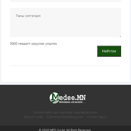
1000
тэмдэгт оруулах үлдлээ.
Нийтлэх
Зохиогчийн эрх хуулиар хамгаалагдсан.
Бидний тухай
Сурталчилгаа байршуулах
Холбоо барих
© 2020 MPO Co.ltd. All Right Reserved.