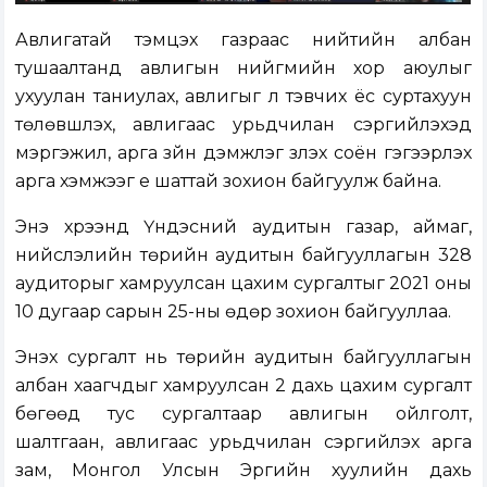
Авлигатай тэмцэх газраас нийтийн албан
тушаалтанд авлигын нийгмийн хор аюулыг
ухуулан таниулах, авлигыг үл тэвчих ёс суртахуун
төлөвшүүлэх, авлигаас урьдчилан сэргийлэхэд
мэргэжил, арга зүйн дэмжлэг үзүүлэх соён гэгээрүүлэх
арга хэмжээг үе шаттай зохион байгуулж байна.
Энэ хүрээнд Үндэсний аудитын газар, аймаг,
нийслэлийн төрийн аудитын байгууллагын 328
аудиторыг хамруулсан цахим сургалтыг 2021 оны
10 дугаар сарын 25-ны өдөр зохион байгууллаа.
Энэхүү сургалт нь төрийн аудитын байгууллагын
албан хаагчдыг хамруулсан 2 дахь цахим сургалт
бөгөөд тус сургалтаар авлигын ойлголт,
шалтгаан, авлигаас урьдчилан сэргийлэх арга
зам, Монгол Улсын Эрүүгийн хуулийн дахь