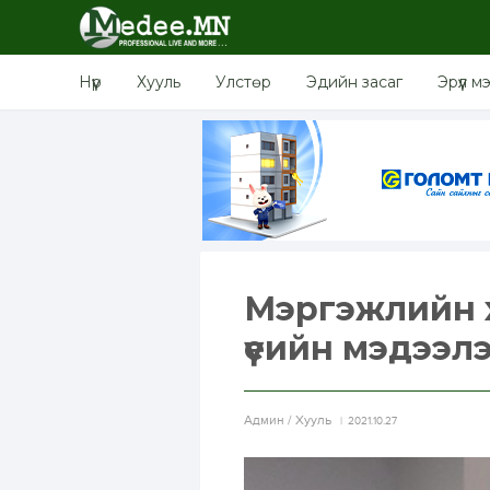
Нүүр
Хууль
Улстөр
Эдийн засаг
Эрүүл м
Мэргэжлийн 
үеийн мэдээлэл
Aдмин / Хууль
2021.10.27