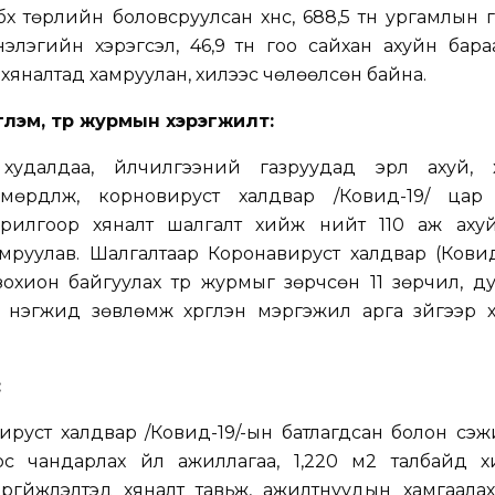
тн бүх төрлийн боловсруулсан хүнс, 688,5 тн ургамлын 
эмнэлэгийн хэрэгсэл, 46,9 тн гоо сайхан ахуйн бара
яналтад хамруулан, хилээс чөлөөлсөн байна.
лэм, түр журмын хэрэгжилт:
удалдаа, үйлчилгээний газруудад эрүүл ахуй, 
өрдүүлж, корновируст халдвар /Ковид-19/ цар 
орилгоор хяналт шалгалт хийж нийт 110 аж аху
мруулав. Шалгалтаар Коронавируст халдвар (Ковид
охион байгуулах түр журмыг зөрчсөн 11 зөрчил, д
 нэгжид зөвлөмж хүргүүлэн мэргэжил арга зүйгээр 
:
руст халдвар /Ковид-19/-ын батлагдсан болон сэж
с чандарлах үйл ажиллагаа, 1,220 м2 талбайд х
гүйжүүлэлтэд хяналт тавьж, ажилтнуудын хамгаала