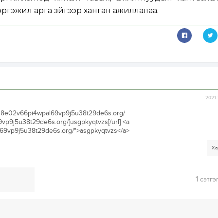
ргэжил арга зүйгээр ханган ажиллалаа.
2021-
08e02v66pi4wpal69vp9j5u38t29de6s.org/
vp9j5u38t29de6s.org/]usgpkyqtvzs[/url] <a
l69vp9j5u38t29de6s.org/">asgpkyqtvzs</a>
Ха
1
сэтгэ