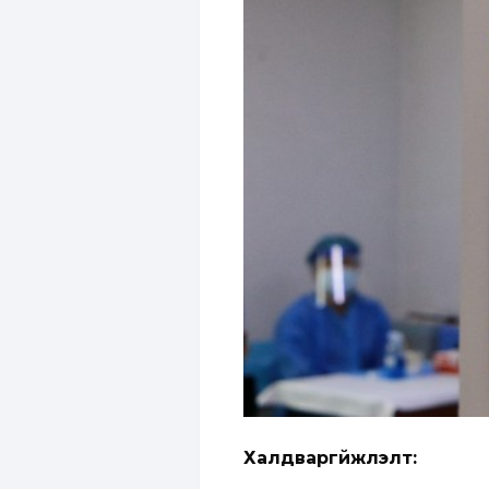
Халдваргүйжүүлэлт: