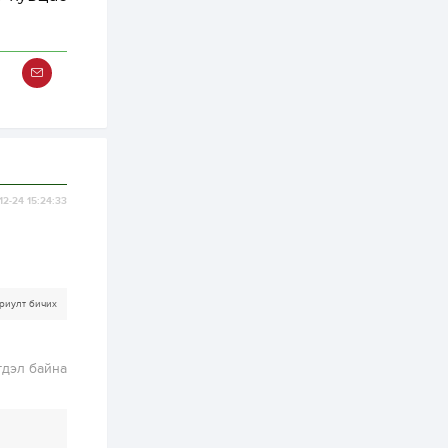
ААН-үүдийн дансыг
битүүмжлэхгүй
1 өдөр
1
0
Нөөцийн махны
худалдаа,
борлуулалтыг
нээлттэй ил тод
болгоно
2 өдөр
0
0
ЗГ: Автобензин,
дизель түлшний
12-24 15:24:33
онцгой албан
татварыг тэглэлээ
2 өдөр
3
0
З.Мэндсайхан:
Хүнсний нөөцийг
риулт бичих
бэлтгэх агуулах,
зоорь бэлтгэх ААН-
үүдэд хөнгөлөлттэй
зээл олгоно
гдэл байна
2 өдөр
2
0
Европ дахь
монголчуудын
соёлын наадам
боллоо