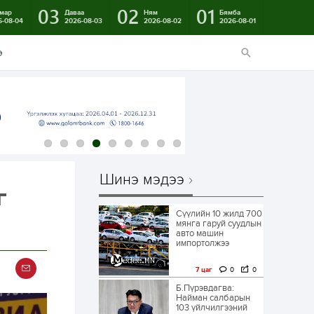
03
02
01
мар
Даваа
Ням
Бямба
6-08-04
2026-08-03
2026-08-02
2026-08-01
э
Шинэ мэдээ
г
Сүүлийн 10 жилд 700
мянга гаруй суудлын
авто машин
импортолжээ
7 цаг
0
0
Б.Пүрэвдагва:
Найман салбарын
103 үйлчилгээний