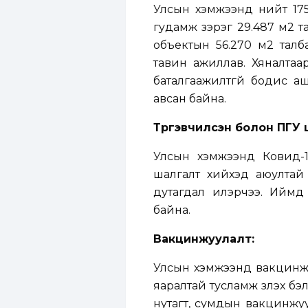
Улсын хэмжээнд нийт 175
гудамж зэрэг 29.487 м2 т
объектын 56.270 м2 талб
тавин ажиллав. Хяналтаар
баталгаажилтгүй бодис аш
авсан байна.
Түргэвчилсэн болон ПГУ
Улсын хэмжээнд Ковид-1
шалгалт хийхэд аюултай х
дутагдал илэрчээ. Иймд 
байна.
Вакцинжуулалт:
Улсын хэмжээнд вакцинжу
яаралтай тусламж үзүүлэх б
нутагт, сумдын вакцинжуу