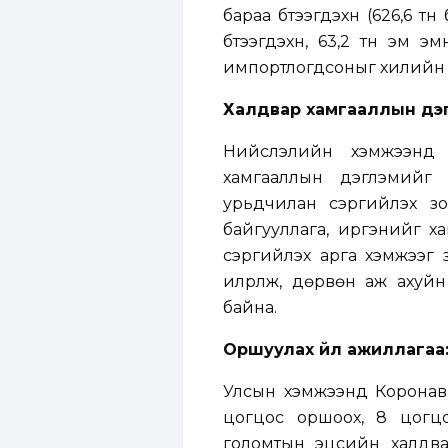
бараа бүтээгдэхүүн (626,6 
бүтээгдэхүүн, 63,2 тн эм 
импортлогдсоныг хилийн х
Халдвар хамгааллын дэг
Нийслэлийн хэмжээнд х
хамгааллын дэглэмийг м
урьдчилан сэргийлэх з
байгууллага, иргэнийг ха
сэргийлэх арга хэмжээг з
илрүүлж, дөрвөн аж ахуйн
байна.
Оршуулах үйл ажиллагаа
Улсын хэмжээнд Коронави
цогцос оршоох, 8 цогцо
голомтын эцсийн халдвар