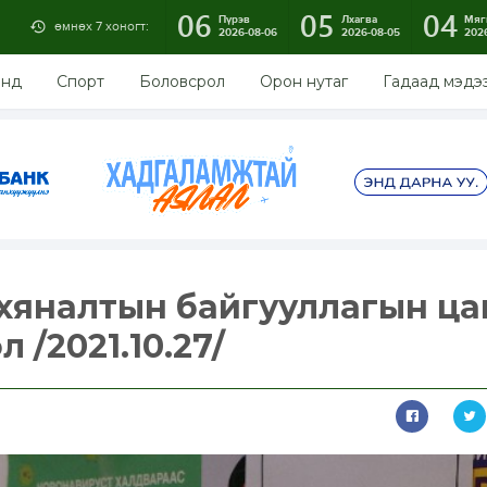
06
05
04
Пүрэв
Лхагва
Мяг
өмнөх 7 хоногт:
2026-08-06
2026-08-05
202
энд
Спорт
Боловсрол
Орон нутаг
Гадаад мэдэ
хяналтын байгууллагын ца
 /2021.10.27/