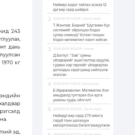
Неймар зодог тайлах эсэхээ 12
Н.Номтойбаяр:
дугаар сард шийднэ
Аймгуудад
тулгамдаж буй
асуудлуудыг долоо
2026-08-05 11:49:38 / Эдийн засаг
хоног бүр Засгийн
Т.Жанлав: Бидний "Шугаман бус
газрын...
системийг ойролцоо бодох
мжид 243
1 өдөр
0
0
супер схемүүд" бүтээл тооцон
УИХ-ын дарга
глуулах,
бодох математикт нээлт хийсэн
С.Бямбацогт төрийг
омт дахь
төлөөлөн Сутай
2026-08-04 10:08:29 / Улстөр
хайрхны тэнгэрийг
глуулсан
тахих төрийн
Д.Батлут: “Зэв” сумны
тахилгад оролцлоо
үйлдвэрийг ашиглалтад оруулж,
 1970 кг
1 өдөр
2
0
гурван нэр төрлийг үйлдвэрлэн
дотоодын хэрэгцээнд нийлүүлж
“Хотын дарга сонсож
байна” 150150 тусгай
эхэлсэн
дугаарыг
наймдугаар сарын
2026-08-04 11:28:33 / Боловсрол
14-нөөс ажиллуулж...
Б.Идэржавхлан: Математик бол
1 өдөр
0
0
 мэндийн
амьдралд тулгарах бүх арга
ухааны суурь ойлголт
“Чингис хаан” олон
халдвар
улсын нисэх буудал
2026-08-04 10:30:38 / Эдийн засаг
руу нийтийн тээврийн
эрэгсэлд
автобус 24 цагаар
Наймдугаар сард 270 мянга
на.
үйлчилж байна
гаруй тонн шатахуун
импортлохоор баталгаажуулжээ
1 өдөр
1
0
үхий эд,
Нийслэлийн
2026-08-04 10:37:33 / Эдийн засаг