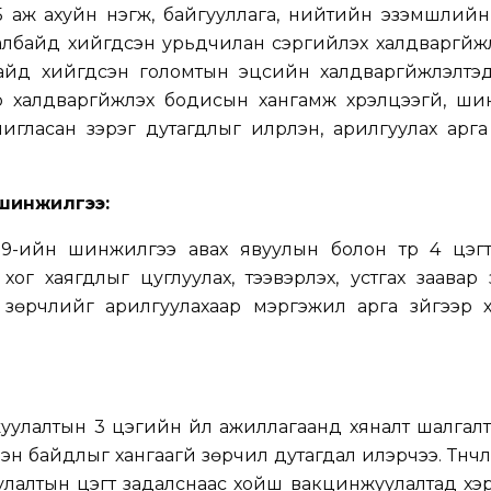
 аж ахуйн нэгж, байгууллага, нийтийн эзэмшлийн 
албайд хийгдсэн урьдчилан сэргийлэх халдваргүйжүүл
айд хийгдсэн голомтын эцсийн халдваргүйжүүлэлтэ
 халдваргүйжүүлэх бодисын хангамж хүрэлцээгүй, ш
игласан зэрэг дутагдлыг илрүүлэн, арилгуулах арг
 шинжилгээ:
9-ийн шинжилгээ авах явуулын болон түр 4 цэгт
ог хаягдлыг цуглуулах, тээвэрлэх, устгах заавар
зөрчлийг арилгуулахаар мэргэжил арга зүйгээр х
улалтын 3 цэгийн үйл ажиллагаанд хяналт шалгалт
элэн байдлыг хангаагүй зөрчил дутагдал илэрчээ. Түүнч
лалтын цэгт задалснаас хойш вакцинжуулалтад хэр