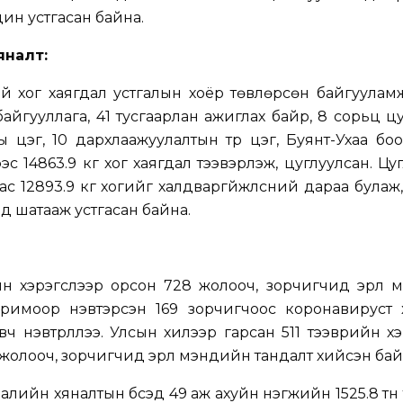
цин устгасан байна.
яналт:
ай хог хаягдал устгалын хоёр төвлөрсөн байгуула
айгууллага, 41 тусгаарлан ажиглах байр, 8 сорьц цу
 цэг, 10 дархлаажуулалтын түр цэг, Буянт-Ухаа бо
с 14863.9 кг хог хаягдал тээвэрлэж, цуглуулсан. Цу
ас 12893.9 кг хогийг халдваргүйжүүлсний дараа булаж,
нд шатааж устгасан байна.
йн хэрэгслээр орсон 728 жолооч, зорчигчид эрүүл
оримоор нэвтэрсэн 169 зорчигчоос коронавируст 
вч нэвтрүүллээ. Улсын хилээр гарсан 511 тээврийн х
6 жолооч, зорчигчид эрүүл мэндийн тандалт хийсэн бай
алийн хяналтын бүсэд 49 аж ахуйн нэгжийн 1525.8 тн тү