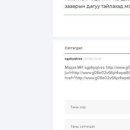
зааврын дагуу тайлахад мэ
Сэтгэгдэл
sgpkyqtvzs
[39.165.55.8]
Мэдээ.МН sgpkyqtvzs http://www.g
[url=http://www.g08e02v66pi4wpal69
href="http://www.g08e02v66pi4wpa