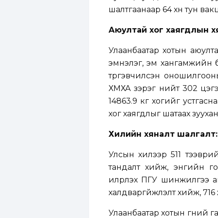
шалтгаанаар 64 хүн тун вак
Аюултай хог хаягдлын х
Улаанбаатар хотын аюулт
эмнэлэг, эм хангамжийн б
түргэвчилсэн оношилгооны
ХМХА зэрэг нийт 302 цэгээ
14863.9 кг хогийг устгасна
хог хаягдлыг шатаах зууха
Хилийн хяналт шалгалт:
Улсын хилээр 511 тээври
тандалт хийж, энгийн г
илрүүлэх ПГУ шинжилгээ а
халдваргүйжүүлэлт хийж, 71
Улаанбаатар хотын гүний га