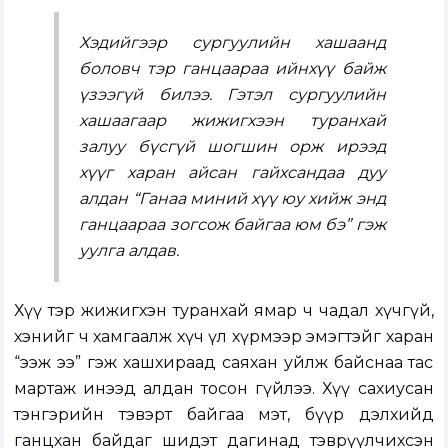
Хэдийгээр сургуулийн хашаанд
боловч тэр ганцаараа ийнхүү байж
үзээгүй билээ. Гэтэл сургуулийн
хашаагаар жижигхээн туранхай
залуу бүсгүй шогшин орж ирээд
хүүг харан айсан гайхсандаа дуу
алдан “Ганаа миний хүү юу хийж энд
ганцаараа зогсож байгаа юм бэ” гэж
уулга алдав.
Хүү тэр жижигхэн туранхай ямар ч чадал хүчгүй,
хэнийг ч хамгаалж хүч үл хүрмээр эмэгтэйг харан
“ээж ээ” гэж хашхираад саяхан уйлж байснаа тас
мартаж инээд алдан тосон гүйлээ. Хүү сахиусан
тэнгэрийн тэвэрт байгаа мэт, бүүр дэлхийд
ганцхан байдаг шидэт дагинад тэврүүлчихсэн