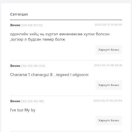
Сэтгэгдэл
Зочин
2023-05-31 11:00:59
[124.158.107.35]
одонгийн хийц нь хүртэл өмнөхөөсөө хулхи болсон
,зүгээр л будсан төмөр болж
Хариулт бичих
Зочин
2023-05-31 08:58:18
[150.129.140.224]
Chanartai 1 chanargui 8 ...tegeed l oilgooroi
Хариулт бичих
Зочин
2023-05-31 00:20:44
[150.129.142.181]
I've but My by
Хариулт бичих