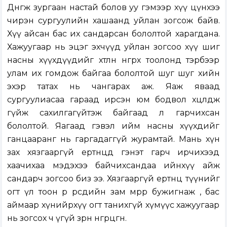
Дөнгөж зургаан настай болов уу гэмээр хүү цүнхээ
чирэн сургуулийн хашаанд уйлан зогсож байв.
Хүү айсан бас их сандарсан бололтой харагдана.
Хажуугаар нь эцэг эхчүүд уйлан зогсоо хүү шиг
насны хүүхдүүдийг хөтлөн өнгөрөх тоолонд тэрбээр
улам их гомдож байгаа бололтой шуг шуг хийн
эхэр татах нь чангарах аж. Яаж яваад
сургуулиасаа гараад ирсэн юм бодвол хөөцөлдөж
гүйж сахилгагүйтэж байгаад л гарчихсан
бололтой. Яагаад гэвэл ийм насны хүүхдийг
ганцааранг нь гаргадаггүй журамтай. Мань хүн
зах хязгааргүй ертөнцөд гэнэт гарч ирчихээд
хаачихаа мэдэхээ байчихсандаа ийнхүү айж
сандарч зогсоо биз ээ. Хязгааргүй ертөнц түүнийг
огт үл тоон өөр өөрсдийн зам мөрөөр бужигнаж , бас
аймаар хүнийрхүү огт танихгүй хүмүүс хажуугаар
нь зогсох ч үгүй зөрөн өнгөрцгөөнө.