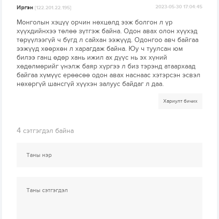
Иргэн
2023-05-30 17:04:45
[122.201.22.195]
Монголын хэцүү орчин нөхцөлд ээж болгон л үр
хүүхдийнхээ төлөө зүтгэж байна. Одон авах олон хүүхэд
төрүүлээгүй ч бүгд л сайхан ээжүүд. Одонгоо авч байгаа
ээжүүд хөөрхөн л харагдаж байна. Юу ч туулсан юм
билээ ганц өдөр хань ижил ах дүүс нь эх хүний
хөдөлмөрийг үнэлж баяр хүргээ л биз тэрэнд атаархаад
байгаа хүмүүс ерөөсөө одон авах наснаас хэтэрсэн эсвэл
нөхөргүй шансгүй хүүхэн залуус байдаг л даа.
Хариулт бичих
4
сэтгэгдэл байна