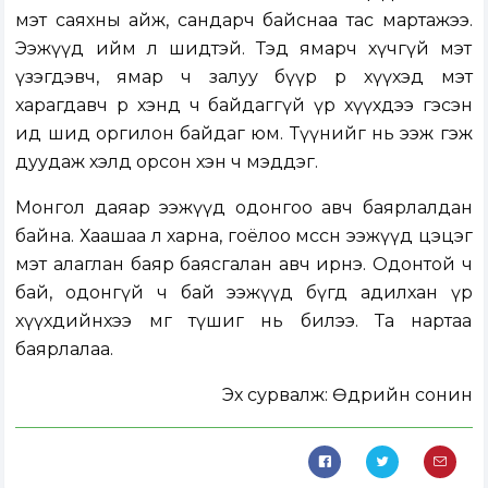
мэт саяхны айж, сандарч байснаа тас мартажээ.
Ээжүүд ийм л шидтэй. Тэд ямарч хүчгүй мэт
үзэгдэвч, ямар ч залуу бүүр өөрөө хүүхэд мэт
харагдавч өөр хэнд ч байдаггүй үр хүүхдээ гэсэн
ид шид оргилон байдаг юм. Түүнийг нь ээж гэж
дуудаж хэлд орсон хэн ч мэддэг.
Монгол даяар ээжүүд одонгоо авч баярлалдан
байна. Хаашаа л харна, гоёлоо өмссөн ээжүүд цэцэг
мэт алаглан баяр баясгалан авч ирнэ. Одонтой ч
бай, одонгүй ч бай ээжүүд бүгд адилхан үр
хүүхдийнхээ өмөг түшиг нь билээ. Та нартаа
баярлалаа.
Эх сурвалж: Өдрийн сонин