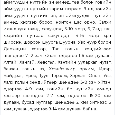
аймгуудын нутгийн зүүн өмнөд, төв болон говийн
аймгуудын нутгийн зарим газраар, 9-нд төвийн
аймгуудын нутгийн зүүн, зүүн аймгуудын нутгийн
өмнөд хэсгээр бороо, нойтон цас орно. Салхи
ихэнх хугацаанд секундэд 5-10 метр, 6, 7-нд тал,
хээрийн нутгаар секундэд 14-16 метр хүрч
ширүүсэж, шороон шуурга шуурна. Увс нуур болон
Дархадын хотгор, Тэс голын хөндийгөөр
шөнөдөө 7-12 хэм хүйтэн, өдөртөө 1-6 хэм дулаан,
Алтай, Хангай, Хөвсгөл, Хэнтийн уулархаг нутаг,
Завхан голын эх, Хүрэнбэлчир орчим, Идэр,
Байдраг, Ерөө, Туул, Тэрэлж, Хэрлэн, Онон, Улз,
Халх голын хөндийгөөр шөнөдөө 3-8 хэм хүйтэн,
өдөртөө 4-9 хэм, говийн бүс нутгийн өмнөд
хэсгээр шөнөдөө 2-7 хэм, өдөртөө 15-20 хэм
дулаан, бусад нутгаар шөнөдөө 2 хэм хүйтнээс 3
хэм дулаан, өдөртөө 9-14 хэм дулаан байна.