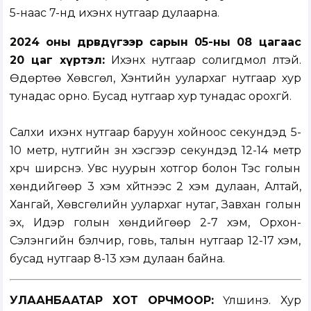
5-наас 7-нд ихэнх нутгаар дулаарна.
2024 оны дөрөвдүгээр сарын 05-ны 08 цагаас
20 цаг хүртэл:
Ихэнх нутгаар солигдмол үүлтэй.
Өдөртөө Хөвсгөл, Хэнтийн уулархаг нутгаар хур
тунадас орно. Бусад нутгаар хур тунадас орохгүй.
Салхи ихэнх нутгаар баруун хойноос секундэд 5-
10 метр, нутгийн зүүн хэсгээр секундэд 12-14 метр
хүрч ширүүснэ. Увс нуурын хотгор болон Тэс голын
хөндийгөөр 3 хэм хүйтнээс 2 хэм дулаан, Алтай,
Хангай, Хөвсгөлийн уулархаг нутаг, Завхан голын
эх, Идэр голын хөндийгөөр 2-7 хэм, Орхон-
Сэлэнгийн бэлчир, говь, талын нутгаар 12-17 хэм,
бусад нутгаар 8-13 хэм дулаан байна.
УЛААНБААТАР ХОТ ОРЧМООР:
Үүлшинэ. Хур