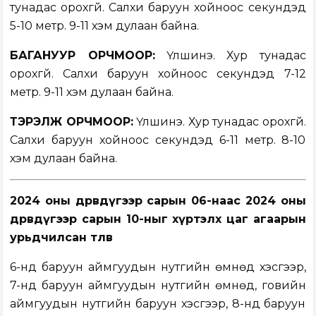
тунадас орохгүй. Салхи баруун хойноос секундэд
5-10 метр. 9-11 хэм дулаан байна.
БАГАНУУР ОРЧМООР:
Үүлшинэ. Хур тунадас
орохгүй. Салхи баруун хойноос секундэд 7-12
метр. 9-11 хэм дулаан байна.
ТЭРЭЛЖ ОРЧМООР:
Үүлшинэ. Хур тунадас орохгүй.
Салхи баруун хойноос секундэд 6-11 метр. 8-10
хэм дулаан байна.
2024 оны дөрөвдүгээр сарын 06-наас 2024 оны
дөрөвдүгээр сарын 10-ныг
хүртэлх цаг агаарын
урьдчилсан төлөв
6-нд баруун аймгуудын нутгийн өмнөд хэсгээр,
7-нд баруун аймгуудын нутгийн өмнөд, говийн
аймгуудын нутгийн баруун хэсгээр, 8-нд баруун