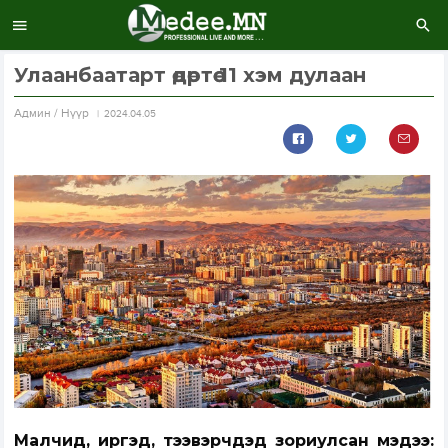
Улаанбаатарт өдөртөө 11 хэм дулаан
Aдмин / Нүүр
2024.04.05
Малчид, иргэд, тээвэрчдэд зориулсан мэдээ: