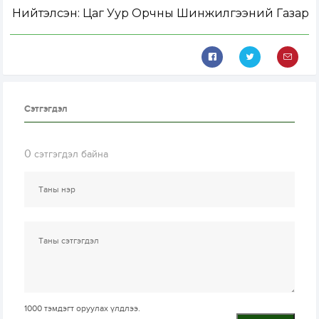
Нийтэлсэн:
Цаг Уур Орчны Шинжилгээний Газар
Сэтгэгдэл
0
сэтгэгдэл байна
1000
тэмдэгт оруулах үлдлээ.