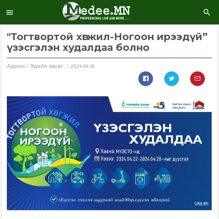
"Тогтвортой хөгжил-Ногоон ирээдүй”
үзэсгэлэн худалдаа болно
Aдмин / Эдийн засаг
2024.04.18