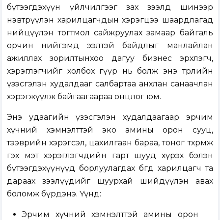
бүтээгдэхүүн үйлчилгээг зах зээлд шинээр
нэвтрүүлэн харилцагчдын хэрэгцээ шаардлагад
нийцүүлэн тогтмол сайжруулах замаар байгаль
орчин нийгэмд ээлтэй байдлыг манлайлан
ажиллах зорилтынхоо дагуу бизнес эрхлэгч,
хэрэглэгчийг холбох гүүр нь болж энэ төрлийн
үзэсгэлэн худалдааг салбартаа анхлан санаачлан
хэрэгжүүлж байгаагаараа онцлог юм.
Энэ удаагийн үзэсгэлэн худалдаагаар эрчим
хүчний хэмнэлттэй эко амины орон сууц,
тээврийн хэрэгсэл, цахилгаан бараа, тоног төхөөрөмж
гэх мэт хэрэглэгчдийн гарт шууд хүрэх бэлэн
бүтээгдэхүүнүүд борлуулагдах бөгөөд харилцагч та
дараах зээлүүдийг шуурхай шийдүүлэн авах
боломж бүрдэнэ. Үүнд:
Эрчим хүчний хэмнэлттэй амины орон