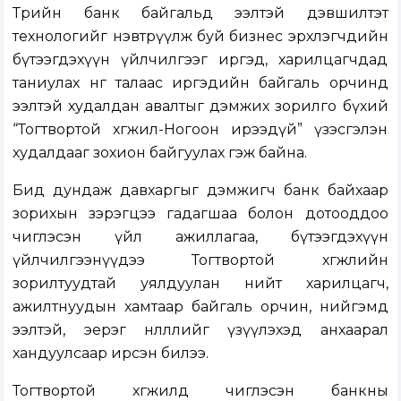
Төрийн банк байгальд ээлтэй дэвшилтэт
технологийг нэвтрүүлж буй бизнес эрхлэгчдийн
бүтээгдэхүүн үйлчилгээг иргэд, харилцагчдад
таниулах нөгөө талаас иргэдийн байгаль орчинд
ээлтэй худалдан авалтыг дэмжих зорилго бүхий
“Тогтвортой хөгжил-Ногоон ирээдүй” үзэсгэлэн
худалдааг зохион байгуулах гэж байна.
Бид дундаж давхаргыг дэмжигч банк байхаар
зорихын зэрэгцээ гадагшаа болон дотооддоо
чиглэсэн үйл ажиллагаа, бүтээгдэхүүн
үйлчилгээнүүдээ Тогтвортой хөгжлийн
зорилтуудтай уялдуулан нийт харилцагч,
ажилтнуудын хамтаар байгаль орчин, нийгэмд
ээлтэй, эерэг нөлөөллийг үзүүлэхэд анхаарал
хандуулсаар ирсэн билээ.
Тогтвортой хөгжилд чиглэсэн банкны