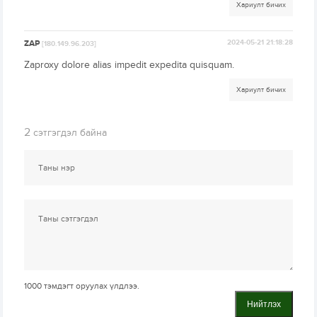
Хариулт бичих
ZAP
2024-05-21 21:18:28
[180.149.96.203]
Zaproxy dolore alias impedit expedita quisquam.
Хариулт бичих
2
сэтгэгдэл байна
1000
тэмдэгт оруулах үлдлээ.
Нийтлэх