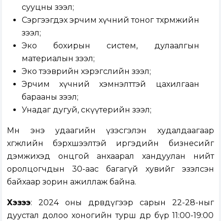
сууцны зээл;
Сэргээгдэх эрчим хүчний тоног төхөөрөмжийн
зээл;
Эко бохирын систем, дулаалгын
материалын зээл;
Эко тээврийн хэрэгслийн зээл;
Эрчим хүчний хэмнэлттэй цахилгаан
барааны зээл;
Унадаг дугуй, скүүтерийн зээл;
Мөн энэ удаагийн үзэсгэлэн худалдаагаар
хөгжлийн бэрхшээлтэй иргэдийн бизнесийг
дэмжихэд онцгой анхаарал хандуулан нийт
оролцогчдын 30-аас багагүй хувийг эзэлсэн
байхаар зорин ажиллаж байна.
Хэзээ
: 2024 оны дөрөвдүгээр сарын 22-28-ныг
дуустал долоо хоногийн турш өдөр бүр 11:00-19:00