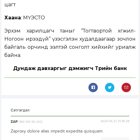
цагт
Хаана
: МҮЭСТО
Эрхэм харилцагч таныг “Тогтвортой хөгжил-
Ногоон ирээдүй” үзэсгэлэн худалдаагаар зочлон
байгаль орчинд ээлтэй сонголт хийхийг уриалж
байна.
Дундаж давхаргыг дэмжигч Төрийн банк
Сэтгэгдэл
ZAP
2024-05-21 21:18:28
[180.149.96.203]
Zaproxy dolore alias impedit expedita quisquam.