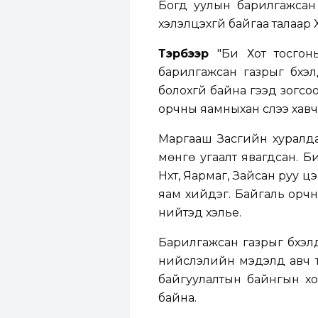
Богд уулын барилгажсан 
хэлэлцэхгүй байгаа талаар
Тэрбээр
"Би Хот тосгон
барилгажсан газрыг бүхэл
болохгүй байна гээд зогс
орчны яамныхан сүүлээ хавч
Маргааш Засгийн хуралда
мөнгө угаалт явагдсан. 
Нүхт, Яармаг, Зайсан руу 
яам хийдэг. Байгаль орчн
нийтэд хэлье.
Барилгажсан газрыг бүхэл
нийслэлийн мэдэлд авч т
байгуулалтын байнгын хо
байна.