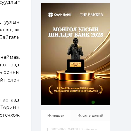
суудлыг
эрхлэхэд таатай...
1 өдөр
1
0
Долдугаар сард
709.503 зөрчил
бүртгэгджээ
д уулын
хэлэлцэж
 Байгаль
1 өдөр
0
0
Цалинтай ээжийн 50
мянган төгрөгийн
тэтгэмжийг 500
мянгад хүргэх
наймаа,
өргөдөлд санал авч
эх гээд
эхэлжээ
1 өдөр
2
0
ль орчны
Б.Түмэн-Өлзий: Олон
улсад хуримтлуулсан
ийг олон
мэдлэг, туршлагаа эх
орныхоо хөгжилд
зориулна
1 өдөр
0
0
 гаргаад
Алтны үнэ дөрвөн
р Төрийн
улирал дараалан
өсөж байна
зогсчхож
Их уншсан
Их сэтгэгдэлтэй
2026-08-05 11:49:38 / Эдийн засаг
1 өдөр
0
0