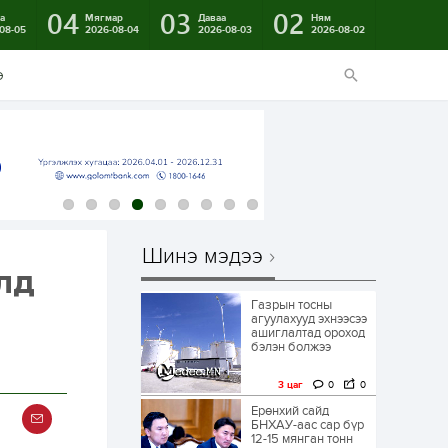
04
03
02
а
Мягмар
Даваа
Ням
08-05
2026-08-04
2026-08-03
2026-08-02
э
Шинэ мэдээ
лд
Газрын тосны
агуулахууд эхнээсээ
ашиглалтад ороход
бэлэн болжээ
3 цаг
0
0
Ерөнхий сайд
БНХАУ-аас сар бүр
12-15 мянган тонн