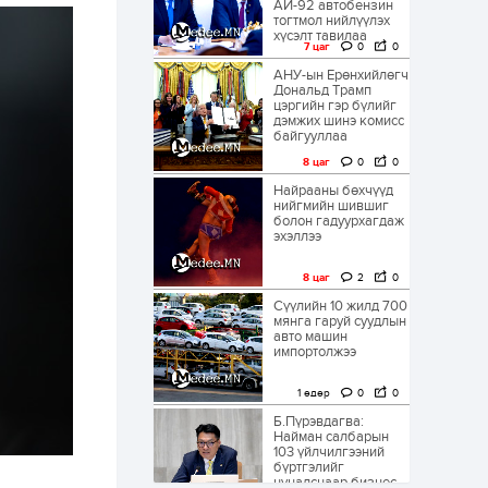
АИ-92 автобензин
тогтмол нийлүүлэх
хүсэлт тавилаа
7 цаг
0
0
АНУ-ын Ерөнхийлөгч
Дональд Трамп
цэргийн гэр бүлийг
дэмжих шинэ комисс
байгууллаа
8 цаг
0
0
Найрааны бөхчүүд
нийгмийн шившиг
болон гадуурхагдаж
эхэллээ
8 цаг
2
0
Сүүлийн 10 жилд 700
мянга гаруй суудлын
авто машин
импортолжээ
1 өдөр
0
0
Б.Пүрэвдагва:
Найман салбарын
103 үйлчилгээний
бүртгэлийг
цуцалснаар бизнес