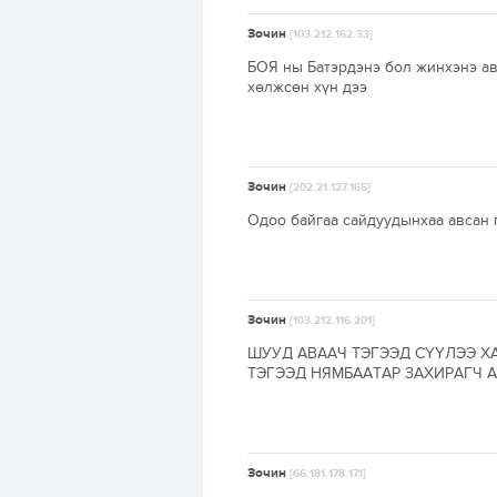
Зочин
[103.212.162.33]
БОЯ ны Батэрдэнэ бол жинхэнэ ав
хөлжсөн хүн дээ
Зочин
[202.21.127.165]
Одоо байгаа сайдуудынхаа авсан г
Зочин
[103.212.116.201]
ШУУД АВААЧ ТЭГЭЭД СҮҮЛЭЭ Х
ТЭГЭЭД НЯМБААТАР ЗАХИРАГЧ 
Зочин
[66.181.178.171]