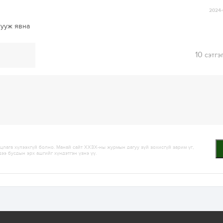
2024-
тууж явна
10
сэтгэ
лага хүлээхгүй болно. Манай сайт ХХЗХ-ны журмын дагуу зүй зохисгүй зарим үг,
дээ бусдын эрх ашгийг хүндэтгэн үзнэ үү.