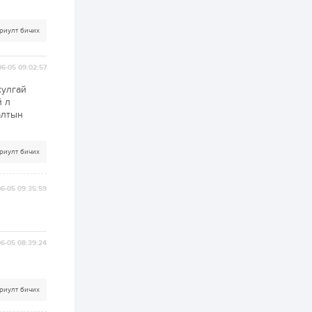
бүртгэл энэ сарын 10-
нд эхэлнэ
риулт бичих
2 өдөр
0
0
16 төрлийн эмийг нэг
эх үүсвэрээс
6-05 09:02:57
худалдан авах
журмыг баталлаа
хулгай
й л
2 өдөр
0
0
алтын
Нэгдүгээр
хорооллын арын
замыг наймдугаар
риулт бичих
сарын 6-ны 23:00
цагаас түр хааж,
борооны ус...
2 өдөр
0
0
6-05 09:35:59
Б.Баярбаатар:
Төсвийн шинэчлэл
хийхгүй, урсгал
зардлаа
үргэлжлүүлэн тэлээд
6-05 08:39:24
байвал...
2 өдөр
2
0
Татварын өртэй
шатахуун импортлогч
риулт бичих
ААН-үүдийн дансыг
битүүмжлэхгүй