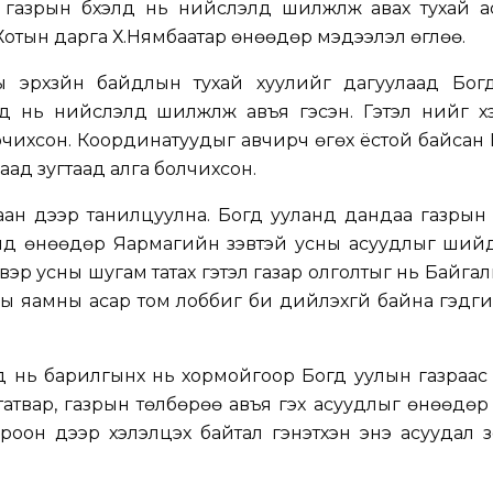
газрын бүхэлд нь нийслэлд шилжүүлж авах тухай а
 Хотын дарга Х.Нямбаатар өнөөдөр мэдээлэл өглөө.
ы эрхзүйн байдлын тухай хуулийг дагуулаад Бог
д нь нийслэлд шилжүүлж авъя гэсэн. Гэтэл үүнийг 
оочихсон. Координатуудыг авчирч өгөх ёстой байсан
аад зугтаад алга болчихсон.
ан дээр танилцуулна. Богд ууланд дандаа газрын 
Бид өнөөдөр Яармагийн зэвтэй усны асуудлыг шийд
цэвэр усны шугам татах гэтэл газар олголтыг нь Байга
ы яамны асар том лоббиг би дийлэхгүй байна гэдг
д нь барилгынх нь хормойгоор Богд уулын газраас
атвар, газрын төлбөрөө авъя гэх асуудлыг өнөөдө
роон дээр хэлэлцэх байтал гэнэтхэн энэ асуудал 