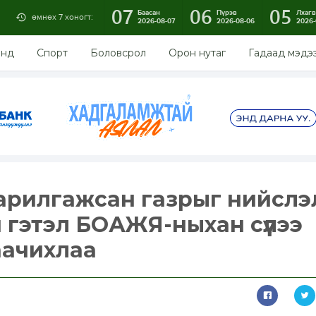
07
06
05
Баасан
Пүрэв
Лхагв
өмнөх 7 хоногт:
2026-08-07
2026-08-06
2026-
энд
Спорт
Боловсрол
Орон нутаг
Гадаад мэдэ
арилгажсан газрыг нийслэ
 гэтэл БОАЖЯ-ныхан сүүлээ
аачихлаа