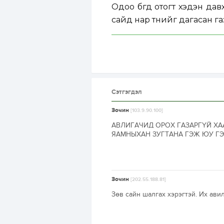
Одоо бүгд отогт хэдэн дав
сайд нар түүнийг дагасан 
Сэтгэгдэл
Зочин
[103.9.90.100]
АВЛИГАЧИД ОРОХ ГАЗАРГҮЙ ХА
ЯАМНЫХАН ЗУГТАНА ГЭЖ ЮУ ГЭ
Зочин
[202.55.188.81]
Зөв сайн шалгах хэрэгтэй. Их авил