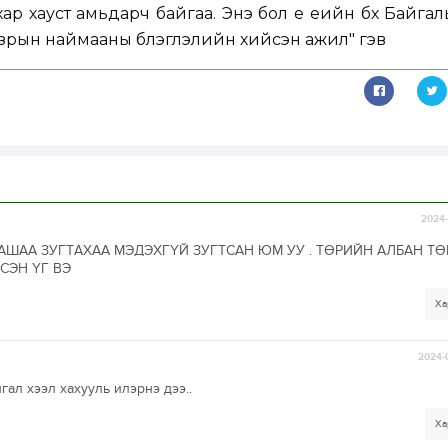
хар хауст амьдарч байгаа. Энэ бол үе үеийн бүх Байга
газрын наймааны бүлэглэлийн хийсэн ажил" гэв
2024-
АШАА ЗУГТАХАА МЭДЭХГҮЙ ЗУГТСАН ЮМ УУ . ТӨРИЙН АЛБАН Т
СЭН ҮГ ВЭ
Ха
2024-
гал хээл хахууль илэрнэ дээ..
Ха