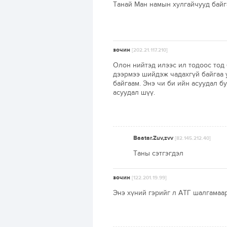
Танай Ман намын хулгайчууд байг
зочин
[202.21.117.210]
Олон нийтэд илээс ил тодоос тод 
дээрмээ шийдэж чадахгүй байгаа у
байгаам. Энэ чи би ийн асуудал 
асуудал шүү.
Baatar.Zuv,zvv
[82.145.212.40]
Таны сэтгэгдэл
зочин
[122.201.19.99]
Энэ хүний гэрийг л АТГ шалгамаар