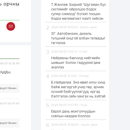
ль орчны
Т.Жанлав: Бидний "Шугаман бус
Худалдагч
системийг ойролцоо бодох
Н.Амарзаяа:
супер схемүүд" бүтээл тооцон
Дэлгүүрийн 32
хуудастай өрийн
бодох математикт нээлт хийсэн
дэвтэр долоо хоногт
л дүүрдэг
2026-08-05 15:02:31 / Эдийн засаг
1 өдөр
0
0
ЗГ: Автобензин, дизель
Б.Хулан дэлхийн
түлшний онцгой албан татварыг
аварга боллоо
тэглэлээ
2026-08-08 11:32:31 / Спорт
Найрааны бөхчүүд нийгмийн
1 өдөр
0
0
шившиг болон гадуурхагдаж
06-07 15:16:49
эхэллээ
Р.Даваадорж: Энэ
намрын экспортын
ӨРИЙН
орлого Монголд
2026-08-05 12:11:05 / Улстөр
боломж олгож болох
Б.Найдалаа: Энэ өвөл илүү хүнд
юм
байж магадгүй учир төр, эрчим
риулт бичих
1 өдөр
0
2
хүчний байгууллагууд, иргэд
бэлтгэлээ сайн хангах нь зүйтэй
Автомашины улсын
дугаар сондгой
06-07 06:47:43
2026-08-05 12:57:50 / Нүүр
тоогоор төгссөн бол
өнөөдөр шатахуун
Европ дахь монголчуудын
авна
соёлын наадам боллоо
1 өдөр
0
0
риулт бичих
2026-08-05 15:06:04 / Эдийн засаг
Н.Номтойбаяр: