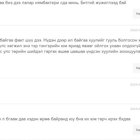
аа биз дээ лалар нямбактери сда минь. Битгий жүжиглээд бай
Ха
2024-0
байгаа факт шүү дээ. Нүдэн дээр ил байгаа хуулийг гууль болгосон 
лс хөгжил энэ тэр тэнгэрийн юм яриад явааг ойлгох ухаан олдохгү
бус улс төрийн шийдэл гаргах өшөө цаашаа үндсэн хуулийн зохицуул
Ха
2024-0
2024-0
 л бгаам даа хэдэн өрөө байранд юу бна их юм гарч ирэх бхдаа
Ха