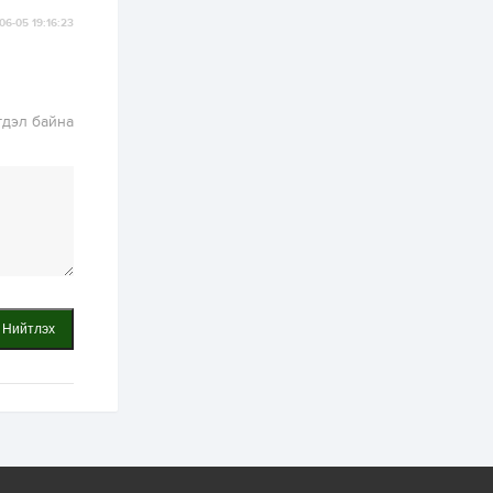
06-05 19:16:23
2 өдөр
1
0
Нөөцийн махны
худалдаа,
борлуулалтыг
нээлттэй ил тод
гдэл байна
болгоно
3 өдөр
0
0
ЗГ: Автобензин,
дизель түлшний
онцгой албан
татварыг тэглэлээ
3 өдөр
3
0
З.Мэндсайхан:
Хүнсний нөөцийг
бэлтгэх агуулах,
Нийтлэх
зоорь бэлтгэх ААН-
үүдэд хөнгөлөлттэй
зээл олгоно
3 өдөр
2
0
Европ дахь
монголчуудын
соёлын наадам
боллоо