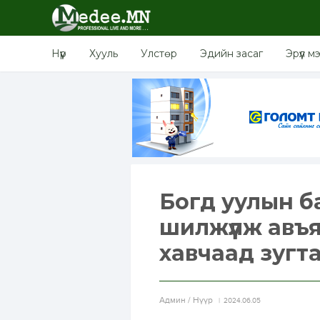
Нүүр
Хууль
Улстөр
Эдийн засаг
Эрүүл м
Богд уулын б
шилжүүлж авъя
хавчаад зугт
Aдмин / Нүүр
2024.06.05