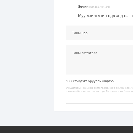
Зочин
[59.153.114.34]
Муу авилгачин пда энд нэг 
1000
тэмдэгт оруулах үлдлээ.
Уншигчдын бичсэн сэтгэгдэлд Medee.MN хариуц
хэллэгийг хязгаарласан тул Та сэтгэгдэл бичих