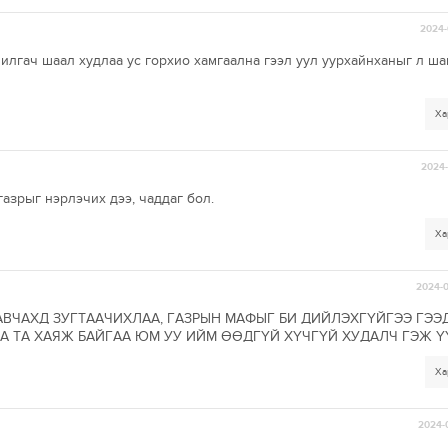
2024-
илгач шаал худлаа ус горхио хамгаална гээл уул уурхайнханыг л ш
Ха
2024-
азрыг нэрлэчих дээ, чаддаг бол.
Ха
2024-0
АВЧАХД ЗУГТААЧИХЛАА, ГАЗРЫН МАФЫГ БИ ДИЙЛЭХГҮЙГЭЭ ГЭЭ
АА ТА ХАЯЖ БАЙГАА ЮМ УУ ИЙМ ӨӨДГҮЙ ХҮЧГҮЙ ХУДАЛЧ ГЭЖ Ү
Ха
2024-