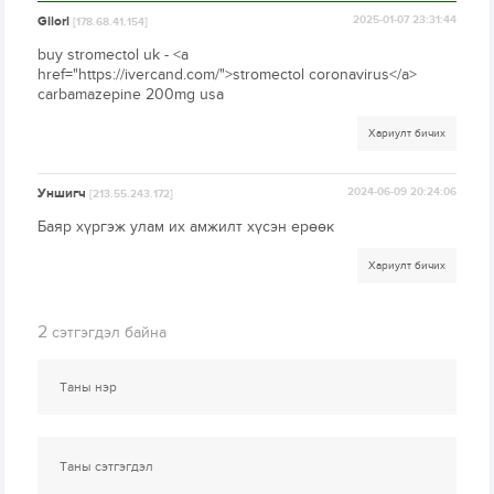
Giiorl
2025-01-07 23:31:44
[178.68.41.154]
buy stromectol uk - <a
href="https://ivercand.com/">stromectol coronavirus</a>
carbamazepine 200mg usa
Хариулт бичих
Уншигч
2024-06-09 20:24:06
[213.55.243.172]
Баяр хүргэж улам их амжилт хүсэн ерөөк
Хариулт бичих
2
сэтгэгдэл байна