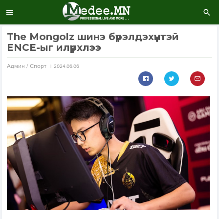
The Mongolz шинэ бүрэлдэхүүнтэй
ENCE-ыг илүүрхлээ
Aдмин / Спорт
2024.06.06