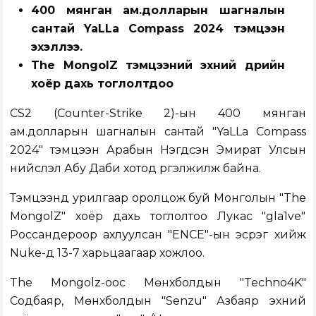
400 мянган ам.долларын шагналын
сантай YaLLa Compass 2024 тэмцээн
эхэллээ.
The MongolZ тэмцээний эхний өдрийн
хоёр дахь тоглолтдоо
CS2 (Counter-Strike 2)-ын 400 мянган
ам.долларын шагналын сантай "YaLLa Compass
2024" тэмцээн Арабын Нэгдсэн Эмират Улсын
нийслэл Абу Даби хотод үргэлжилж байна.
Тэмцээнд урилгаар оролцож буй Монголын "The
MongolZ" хоёр дахь тоглолтоо Лукас "gla1ve"
Россандероор ахлуулсан "ENCE"-ын эсрэг хийж
Nuke-д 13-7 харьцаагаар хожлоо.
The Mongolz-оос Мөнхболдын "Techno4K"
Содбаяр, Мөнхболдын "Senzu" Азбаяр эхний