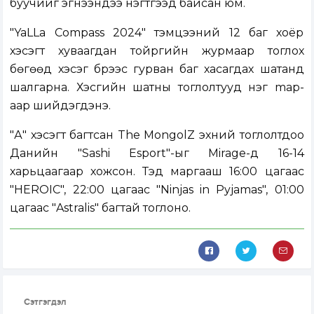
буучийг эгнээндээ нэгтгээд байсан юм.
"YaLLa Compass 2024" тэмцээний 12 баг хоёр
хэсэгт хуваагдан тойргийн журмаар тоглох
бөгөөд хэсэг бүрээс гурван баг хасагдах шатанд
шалгарна. Хэсгийн шатны тоглолтууд нэг map-
аар шийдэгдэнэ.
"А" хэсэгт багтсан The MongolZ эхний тоглолтдоо
Данийн "Sashi Esport"-ыг Mirage-д 16-14
харьцаагаар хожсон. Тэд маргааш 16:00 цагаас
"HEROIC", 22:00 цагаас "Ninjas in Pyjamas", 01:00
цагаас "Astralis" багтай тоглоно.
Сэтгэгдэл