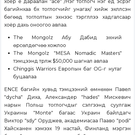
хоёр үе дараалан "ace" /Нэг тоглогч нэг үед эсрэг
багийнхаа бүх тоглогчийг унагах/ хийж эхлүүлсэн
бөгөөд тоглолтын эхнээс тэргүүллээ хадгалсаар
хоёр дахь оноогоо авлаа.
The Mongolz Абу Дабид эхний
өрсөлдөгчөө хожлоо
The Mongolz "MESA Nomadic Masters"
тэмцээнд түрүүлж $50,000 шагнал авлаа
Chinggis Warriors Европын баг OG-г нутаг
буцаалаа
ENCE багийн хувьд тэмцээний өмнөхөн Павел
"dycha" Диха, Александер "hades" Мискевич
нарын Польш тоглогчдыг сэлгээнд суулгаж
Украины "Monte" багаас Украин байлдагч
Виктор "sdy" Оруджев, академиасаа Пааво "podi"
Хайсканен хэмээх 19 настай, Финланд мэргэн