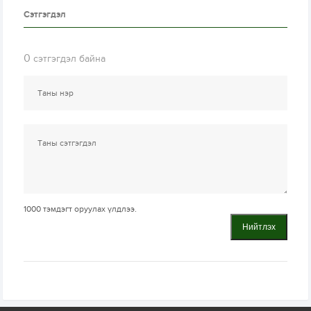
Сэтгэгдэл
0
сэтгэгдэл байна
1000
тэмдэгт оруулах үлдлээ.
Нийтлэх