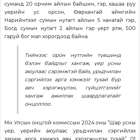
суманд 20 орчим айлын байшин, гэр, хашаа руу
үерийн ус орсон, Өвөрхангай аймгийн
Нарийнтээл сумын нутагт айлын 5 ханатай гэр,
Богд сумын нутагт 2 айлын гэр үерт өртөж, 500
гаруй бог мал хорогдоод байна.
Тиймээс орон нутгийн түвшинд
бэлэн байдлыг хангаж, үер усны
аюулаас сэрэмжтэй байх, урьдчилан
сэргийлэх арга хэмжээг тухай бүр
авч хэрэгжүүлэн, гүйцэтгэлийг
хангаж ажиллах шаардлагатайг
онцоллоо.
Мөн Улсын онцгой комиссын 2024 оны “Шар усны
үер, үерийн аюулаас урьдчилан сэргийлэх
зарим арга хэмжээ авч хэрэгжүүлэх тухай” 01