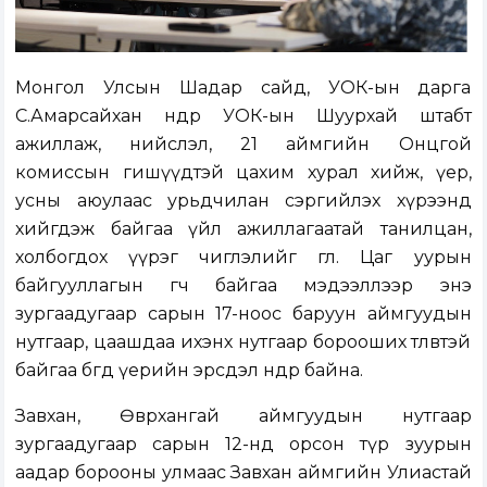
Монгол Улсын Шадар сайд, УОК-ын дарга
С.Амарсайхан өнөөдөр УОК-ын Шуурхай штабт
ажиллаж, нийслэл, 21 аймгийн Онцгой
комиссын гишүүдтэй цахим хурал хийж, үер,
усны аюулаас урьдчилан сэргийлэх хүрээнд
хийгдэж байгаа үйл ажиллагаатай танилцан,
холбогдох үүрэг чиглэлийг өглөө. Цаг уурын
байгууллагын өгч байгаа мэдээллээр энэ
зургаадугаар сарын 17-ноос баруун аймгуудын
нутгаар, цаашдаа ихэнх нутгаар борооших төлөвтэй
байгаа бөгөөд үерийн эрсдэл өндөр байна.
Завхан, Өвөрхангай аймгуудын нутгаар
зургаадугаар сарын 12-нд орсон түр зуурын
аадар борооны улмаас Завхан аймгийн Улиастай