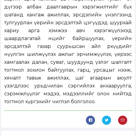
дүгээр албан даалгаврын хэрэгжилтийг бүх
шатанд хангаж ажиллах, эрсдэлийн үнэлгээнд
тулгуурлан үерийн эрсдэлтэй цэгүүдэд шуурхай
хариу арга хэмжээ авч хэрэгжүүлэхэд
шаардлагатай нөөцийг байршуулах, үерийн
эрсдэлтэй газар суурьшсан айл өрхүүдийг
нүүлгэн шилжүүлэх ажлыг эрчимжүүлэх, үерээс
хамгаалах далан, суваг, шуудуунд үзлэг шалгалт
тогтмол зохион байгуулах, гарц, урсацыг нээж,
хяналт тавьж ажиллах, цаг агаарын аюулт
үзэгдлээс урьдчилан сэргийлэх анхааруулга,
сэрэмжлүүлэг мэдээ, мэдээллийг олон нийтэд
тогтмол хүргэхийг чиглэл болголоо.