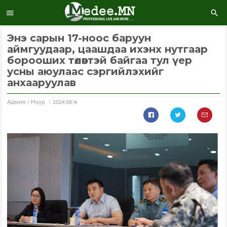
Энэ сарын 17-ноос баруун
аймгуудаар, цаашдаа ихэнх нутгаар
борооших төлөвтэй байгаа тул үер
усны аюулаас сэргийлэхийг
анхааруулав
Aдмин / Нүүр
2024.06.14