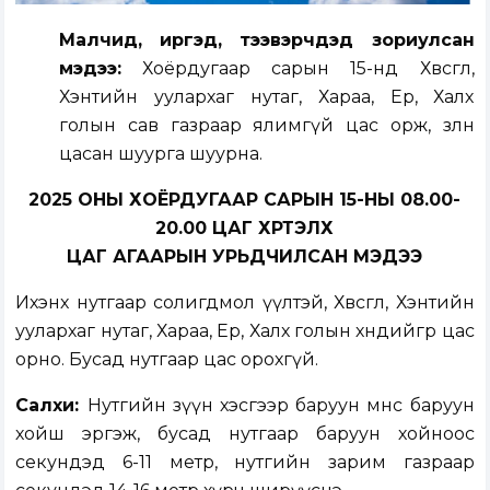
Малчид, иргэд, тээвэрчдэд зориулсан
мэдээ:
Хоёрдугаар сарын 15-нд Хөвсгөл,
Хэнтийн уулархаг нутаг, Хараа, Ерөө, Халх
голын сав газраар ялимгүй цас орж, зөөлөн
цасан шуурга шуурна.
2025 ОНЫ ХОЁРДУГААР САРЫН 15-НЫ 08.00-
20.00 ЦАГ ХҮРТЭЛХ
ЦАГ АГААРЫН УРЬДЧИЛСАН МЭДЭЭ
Ихэнх нутгаар солигдмол үүлтэй, Хөвсгөл, Хэнтийн
уулархаг нутаг, Хараа, Ерөө, Халх голын хөндийгөөр цас
орно. Бусад нутгаар цас орохгүй.
Салхи:
Нутгийн зүүн хэсгээр баруун өмнөөс баруун
хойш эргэж, бусад нутгаар баруун хойноос
секундэд 6-11 метр, нутгийн зарим газраар