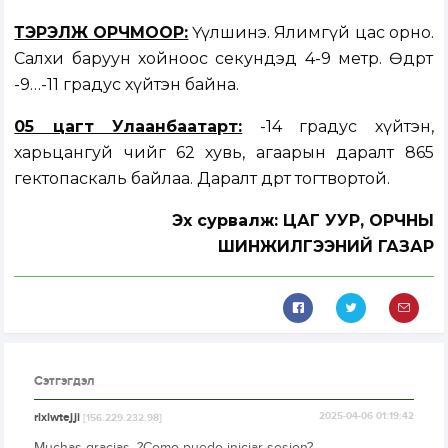
ТЭРЭЛЖ ОРЧМООР:
Үүлшинэ. Ялимгүй цас орно.
Салхи баруун хойноос секундэд 4-9 метр. Өдөртөө
-9…-11 градус хүйтэн байна.
05 цагт Улаанбаатарт:
-14 градус хүйтэн,
харьцангуй чийг 62 хувь, агаарын даралт 865
гектопаскаль байлаа. Даралт өдөртөө тогтвортой.
Эх сурвалж: ЦАГ УУР, ОРЧНЫ
ШИНЖИЛГЭЭНИЙ ГАЗАР
Сэтгэгдэл
rlxlwtejji
2025-04-06 01:19:42
[156.229.232.98]
Muchas gracias. ?Como puedo iniciar sesion?