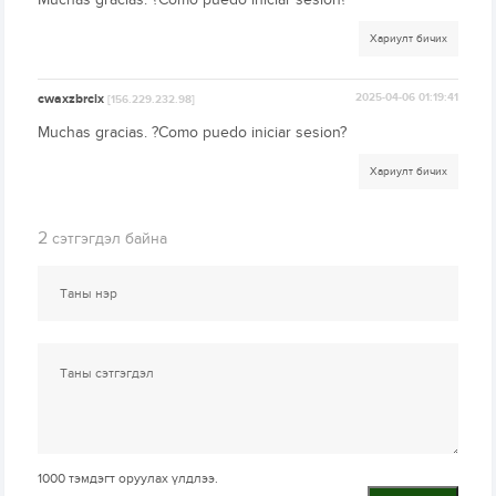
Хариулт бичих
cwaxzbrcix
2025-04-06 01:19:41
[156.229.232.98]
Muchas gracias. ?Como puedo iniciar sesion?
Хариулт бичих
2
сэтгэгдэл байна
1000
тэмдэгт оруулах үлдлээ.