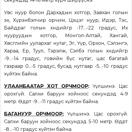
секундэд 14-16 метр хүрч ширүүснэ.
Увс нуур болон Дархадын хотгор, Завхан голын
эх, Хүрэнбэлчир орчим, Цэцэг нуур, Идэр, Тэс,
Байдраг голын хөндийгөөр -17…-22 градус, Их
нууруудын хотгор, Монгол-Алтай, Хангай,
Хөвсгөлийн уулархаг нутаг, Эг, Үүр, Орхон, Сэлэнгэ,
Хараа, Ерөө, Туул, Тэрэлж, Сэлбэ голын хөндийгөөр
-9…-14 градус, говийн бүс нутаг, цас багатай
газраар 0...-5 градус, бусад нутгаар -5...-10 градус
хүйтэн байна.
УЛААНБААТАР ХОТ ОРЧМООР
:
Үүлшинэ. Цас
орохгүй. Салхи баруун хойноос секундэд 4-9
метр. Өдөртөө -9…-11 градус хүйтэн байна.
БАГАНУУР ОРЧМООР:
Үүлшинэ. Цас орохгүй.
Салхи баруун хойноос секундэд 5-10 метр. Өдөртөө
-8…-10 градус хүйтэн байна.