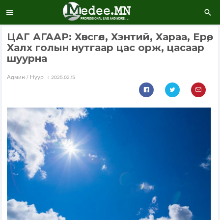
ЦАГ АГААР: Хөвсгөл, Хэнтий, Хараа, Ерөө,
Халх голын нутгаар цас орж, цасаар
шуурна
Aдмин / Нүүр
2025.02.15