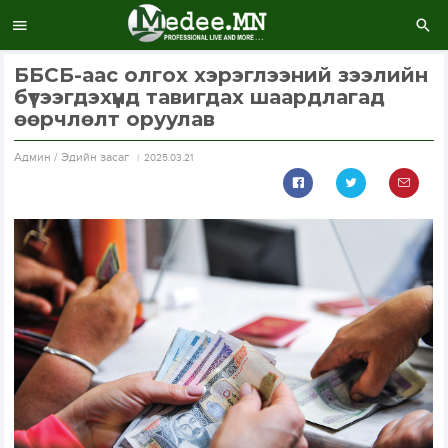
ББСБ-аас олгох хэрэглээний зээлийн
бүтээгдэхүүнд тавигдах шаардлагад
өөрчлөлт оруулав
Aдмин / Эдийн засаг
2025.03.21