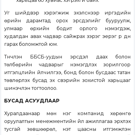
харьцаа 60 хувиас хэтрэхгүй байх.
Уг шийдвэр хэрэгжиж эхэлснээр иргэдийн
өрийн дарамтад орох эрсдэлийг бууруулж,
улмаар өрхийн бодит орлого нэмэгдэж,
худалдан авах чадвар сайжрах зэрэг эерэг үр дүн
гарах боломжтой юм.
Түүнчлэн ББСБ-уудын эрсдэл даах болон
төлбөрийн чадварыг нэмэгдүүлэх зорилгоор
итгэлцлийн үйлчилгээ, бонд болон бусдаас татан
төвлөрүүлэх бусад эх үүсвэрийн зохистой харьцааг
шинэчлэн тогтоолоо.
БУСАД АСУУДЛААР
Хуралдаанаар мөн нэг компанид хөрөнгө
оруулалтын менежментийн үйл ажиллагаа эрхлэх
тусгай зөвшөөрөл, үнэт цаасны итгэмжлэн