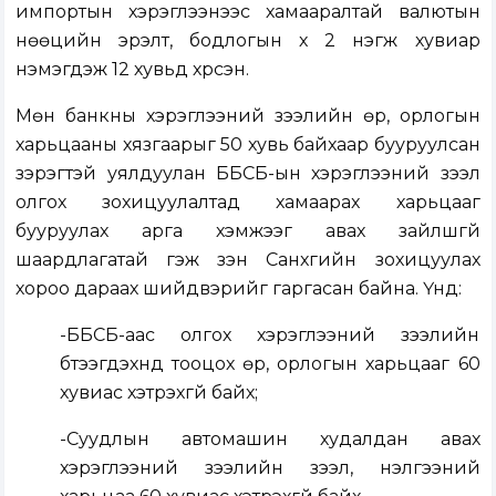
импортын хэрэглээнээс хамааралтай валютын
нөөцийн эрэлт, бодлогын хүү 2 нэгж хувиар
нэмэгдэж 12 хувьд хүрсэн.
Мөн банкны хэрэглээний зээлийн өр, орлогын
харьцааны хязгаарыг 50 хувь байхаар бууруулсан
зэрэгтэй уялдуулан ББСБ-ын хэрэглээний зээл
олгох зохицуулалтад хамаарах харьцааг
бууруулах арга хэмжээг авах зайлшгүй
шаардлагатай гэж үзэн Санхүүгийн зохицуулах
хороо дараах шийдвэрийг гаргасан байна. Үүнд:
-ББСБ-аас олгох хэрэглээний зээлийн
бүтээгдэхүүнд тооцох өр, орлогын харьцааг 60
хувиас хэтрэхгүй байх;
-Суудлын автомашин худалдан авах
хэрэглээний зээлийн зээл, үнэлгээний