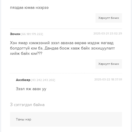
пяздаа юмаа нээрээ
Хариулт бичих
Зочин
2025-03-21 23:02:29
[66.181.179.222]
Хэн ямар хэмжээний зээл авахаа өөрөө мэдэж яагаад
болдоггүй юм бэ, Дандаа боож хааж байх зохицуулалт
хийж байх юм???
Хариулт бичих
Анхбаяр
2025-03-22 18:37:01
[43.242.243.202]
Зээл яж авах уу
3
сэтгэгдэл байна