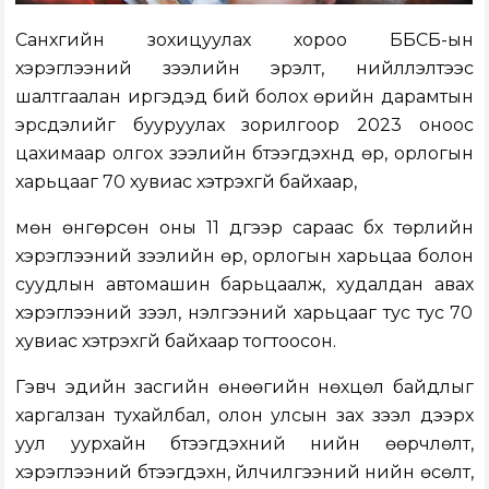
Санхүүгийн зохицуулах хороо ББСБ-ын
хэрэглээний зээлийн эрэлт, нийлүүлэлтээс
шалтгаалан иргэдэд бий болох өрийн дарамтын
эрсдэлийг бууруулах зорилгоор 2023 оноос
цахимаар олгох зээлийн бүтээгдэхүүнд өр, орлогын
харьцааг 70 хувиас хэтрэхгүй байхаар,
мөн өнгөрсөн оны 11 дүгээр сараас бүх төрлийн
хэрэглээний зээлийн өр, орлогын харьцаа болон
суудлын автомашин барьцаалж, худалдан авах
хэрэглээний зээл, үнэлгээний харьцааг тус тус 70
хувиас хэтрэхгүй байхаар тогтоосон.
Гэвч эдийн засгийн өнөөгийн нөхцөл байдлыг
харгалзан тухайлбал, олон улсын зах зээл дээрх
уул уурхайн бүтээгдэхүүний үнийн өөрчлөлт,
хэрэглээний бүтээгдэхүүн, үйлчилгээний үнийн өсөлт,