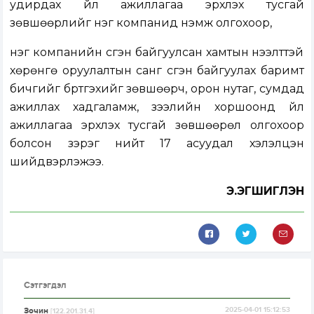
удирдах үйл ажиллагаа эрхлэх тусгай
зөвшөөрлийг нэг компанид нэмж олгохоор,
нэг компанийн үүсгэн байгуулсан хамтын нээлттэй
хөрөнгө оруулалтын санг үүсгэн байгуулах баримт
бичгийг бүртгэхийг зөвшөөрч, орон нутаг, сумдад
ажиллах хадгаламж, зээлийн хоршоонд үйл
ажиллагаа эрхлэх тусгай зөвшөөрөл олгохоор
болсон зэрэг нийт 17 асуудал хэлэлцэн
шийдвэрлэжээ.
Э.ЭГШИГЛЭН
Сэтгэгдэл
Зочин
2025-04-01 15:12:53
[122.201.31.4]