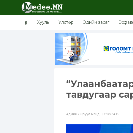
Нүүр
Хууль
Улстөр
Эдийн засаг
Эрүүл м
“Улаанбаатар
тавдугаар са
Aдмин / Эрүүл мэнд
2025.04.15