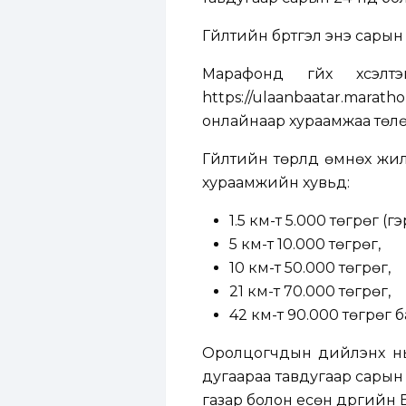
Гүйлтийн бүртгэл энэ сарын
Марафонд гүйх хүсэлт
https://ulaanbaatar.marath
онлайнаар хураамжаа төлө
Гүйлтийн төрлүүд өмнөх жи
хураамжийн хувьд:
1.5 км-т 5.000 төгрөг (г
5 км-т 10.000 төгрөг,
10 км-т 50.000 төгрөг,
21 км-т 70.000 төгрөг,
42 км-т 90.000 төгрөг б
Оролцогчдын дийлэнх нь
дугаараа тавдугаар сарын
газар болон есөн дүүргийн