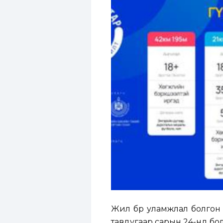
Жил бүр уламжлал болгон 
тавдугаар сарын 24-нд бол