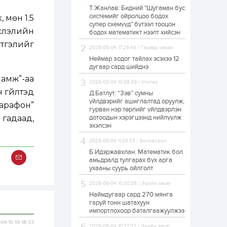
Т.Жанлав: Бидний "Шугаман бус
ЗГ: Автобензин,
системийг ойролцоо бодох
 мөн 1.5
дизель түлшний
супер схемүүд" бүтээл тооцон
онцгой албан
слэлийн
татварыг тэглэлээ
бодох математикт нээлт хийсэн
тгэлийг
2026-08-04 17:26:48 / Гадаад мэдээ
1 өдөр
2
0
Неймар зодог тайлах эсэхээ 12
З.Мэндсайхан:
дугаар сард шийднэ
Хүнсний нөөцийг
амж”-аа
бэлтгэх агуулах,
2026-08-04 10:08:29 / Улстөр
зоорь бэлтгэх ААН-
 гүйлтэд
үүдэд хөнгөлөлттэй
Д.Батлут: “Зэв” сумны
зээл олгоно
үйлдвэрийг ашиглалтад оруулж,
арафон”
1 өдөр
1
0
гурван нэр төрлийг үйлдвэрлэн
гадаад,
дотоодын хэрэгцээнд нийлүүлж
Европ дахь
монголчуудын
эхэлсэн
соёлын наадам
боллоо
2026-08-04 11:28:33 / Боловсрол
Б.Идэржавхлан: Математик бол
1 өдөр
2
0
амьдралд тулгарах бүх арга
ухааны суурь ойлголт
Өнгөрсөн сард
1,439.2 кг үнэт
2026-08-04 10:30:38 / Эдийн засаг
металл худалдан
авчээ
Наймдугаар сард 270 мянга
гаруй тонн шатахуун
импортлохоор баталгаажуулжээ
1 өдөр
0
0
04-15 14:18:33
Б.Найдалаа: Энэ
2026-08-04 10:37:33 / Эдийн засаг