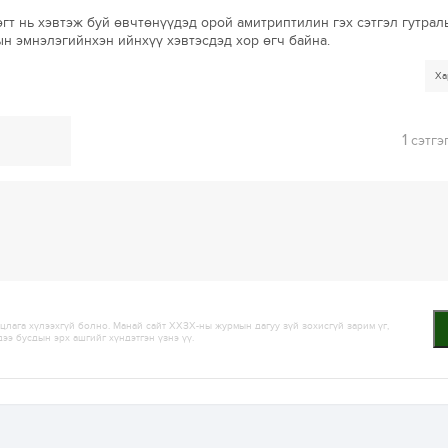
гт нь хэвтэж буй өвчтөнүүдэд орой амитриптилин гэх сэтгэл гутрал
н эмнэлэгийнхэн ийнхүү хэвтэсдэд хор өгч байна.
Ха
1
сэтгэ
лага хүлээхгүй болно. Манай сайт ХХЗХ-ны журмын дагуу зүй зохисгүй зарим үг,
дээ бусдын эрх ашгийг хүндэтгэн үзнэ үү.