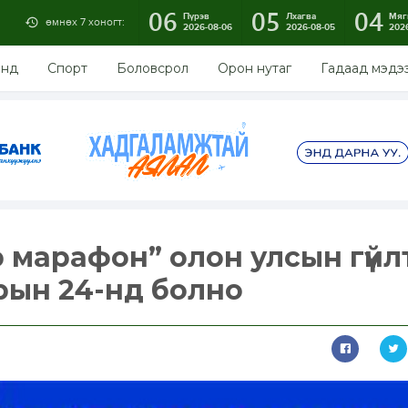
06
05
04
Пүрэв
Лхагва
Мяг
өмнөх 7 хоногт:
2026-08-06
2026-08-05
202
энд
Спорт
Боловсрол
Орон нутаг
Гадаад мэдэ
 марафон” олон улсын гүйл
рын 24-нд болно