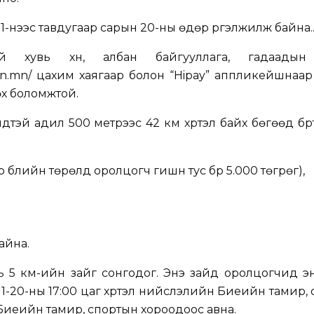
 1-нээс тавдугаар сарын 20-ны өдөр үргэлжилж байна.
эй хувь хүн, албан байгууллага, гадаадын
on.mn/
цахим хаягаар болон “Hipay” аппликейшнаар бү
х боломжтой.
лүүдтэй адил 500 метрээс 42 км хүртэл байх бөгөөд бү
эр бүлийн төрөлд оролцогч гишүүн тус бүр 5.000 төгрөг),
айна.
 5 км-ийн зайг сонгодог. Энэ зайд оролцогчид э
 1-20-ны 17:00 цаг хүртэл нийслэлийн Биеийн тамир,
 Биеийн тамир, спортын хороодоос авна.