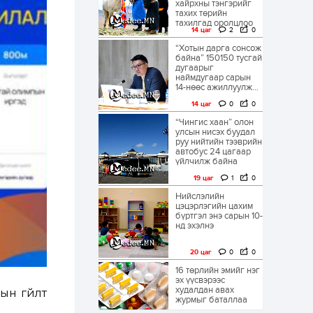
хайрхны тэнгэрийг
тахих төрийн
тахилгад оролцлоо
14 цаг
2
0
“Хотын дарга сонсож
байна” 150150 тусгай
дугаарыг
наймдугаар сарын
14-нөөс ажиллуулж...
14 цаг
0
0
“Чингис хаан” олон
улсын нисэх буудал
руу нийтийн тээврийн
автобус 24 цагаар
үйлчилж байна
19 цаг
1
0
Нийслэлийн
цэцэрлэгийн цахим
бүртгэл энэ сарын 10-
нд эхэлнэ
20 цаг
0
0
16 төрлийн эмийг нэг
эх үүсвэрээс
худалдан авах
ын гүйлт
журмыг баталлаа