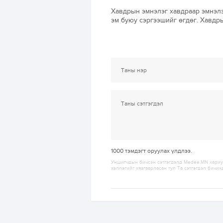
Хавдрын эмнэлэг хавдраар эмнэлэ
эм буюу сэргээшийг өгдөг. Хавдры
1000
тэмдэгт оруулах үлдлээ.
Уншигчдын бичсэн сэтгэгдэлд Medee.MN хариуц
хэллэгийг хязгаарласан тул Та сэтгэгдэл бичих