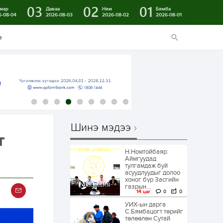
03
02
01
мар
Даваа
Ням
Бямба
6-08-04
2026-08-03
2026-08-02
2026-08-01
э
Шинэ мэдээ
т
Н.Номтойбаяр:
Аймгуудад
тулгамдаж буй
асуудлуудыг долоо
хоног бүр Засгийн
газрын...
14 цаг
0
0
УИХ-ын дарга
С.Бямбацогт төрийг
төлөөлөн Сутай