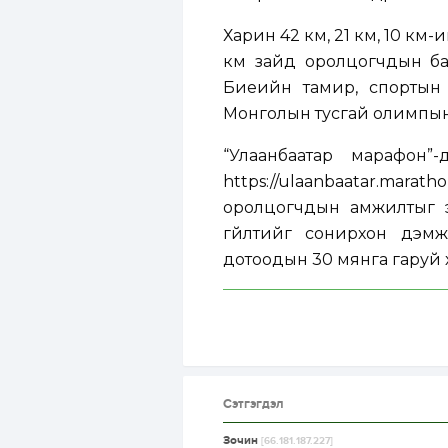
Харин 42 км, 21 км, 10 км
км зайд оролцогчдын ба
Биеийн тамир, спортын 
Монголын тусгай олимпын 
“Улаанбаатар марафон”
https://ulaanbaatar.marath
оролцогчдын амжилтыг эн
гүйлтийг сонирхон дэм
дотоодын 30 мянга гаруй х
Сэтгэгдэл
Зочин
[66.181.187.227]