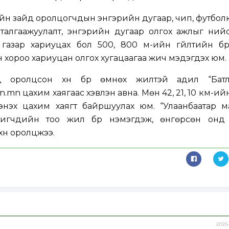
-ийн зайд оролцогчдын энгэрийн дугаар, чип, футболк,
талгаажуулалт, энгэрийн дугаар олгох ажлыг ний
газар хариуцах бол 500, 800 м-ийн гүйлтийн бүр
хороо хариуцан олгох хугацаагаа жич мэдэгдэх юм.
-д оролцсон хүн бүр өмнөх жилтэй адил “Батл
on.mn
цахим хаягаас хэвлэн авна. Мөн 42, 21, 10 км-ийн
эхүү цахим хаягт байршуулах юм. “Улаанбаатар м
жигчдийн тоо жил бүр нэмэгдэж, өнгөрсөн онд 
үн оролцжээ.
2025-