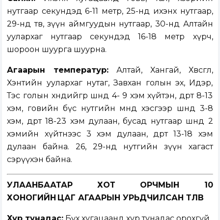
нутгаар секундэд 6-11 метр, 25-нд ихэнх нутгаар,
29-нд төв, зүүн аймгуудын нутгаар, 30-нд Алтайн
уулархаг нутгаар секундэд 16-18 метр хүрч,
шороон шуурга шуурна.
Агаарын температур:
Алтай, Хангай, Хөвсгөл,
Хэнтийн уулархаг нутаг, Завхан голын эх, Идэр,
Тэс голын хөндийгөөр шөнөдөө 4- 9 хэм хүйтэн, өдөртөө 8-13
хэм, говийн бүс нутгийн өмнөд хэсгээр шөнөдөө 3-8
хэм, өдөртөө 18-23 хэм дулаан, бусад нутгаар шөнөдөө 2
хэмийн хүйтнээс 3 хэм дулаан, өдөртөө 13-18 хэм
дулаан байна. 26, 29-нд нутгийн зүүн хагаст
сэрүүхэн байна.
УЛААНБААТАР ХОТ ОРЧМЫН 10
ХОНОГИЙН ЦАГ АГААРЫН УРЬДЧИЛСАН ТӨЛӨВ
Хур тунадас:
Бүх хугацаанд хур тунадас орохгүй.