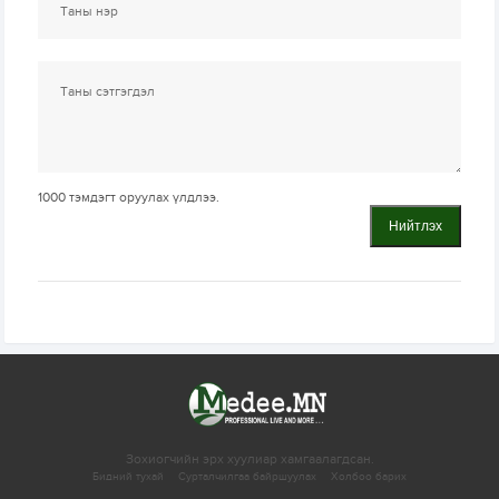
1000
тэмдэгт оруулах үлдлээ.
Нийтлэх
Зохиогчийн эрх хуулиар хамгаалагдсан.
Бидний тухай
Сурталчилгаа байршуулах
Холбоо барих