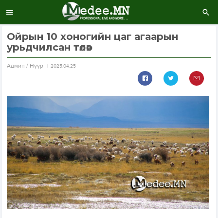
Ойрын 10 хоногийн цаг агаарын
урьдчилсан төлөв
Aдмин / Нүүр
2025.04.25