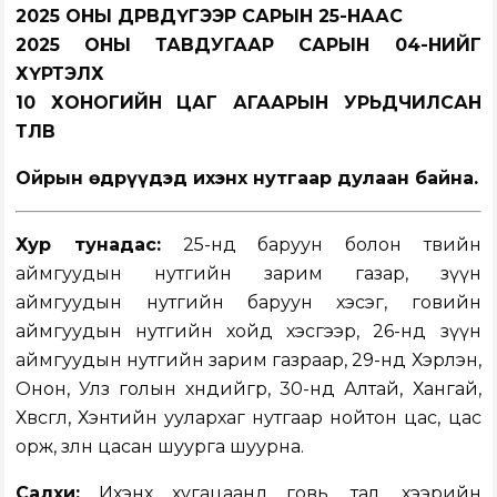
2025 ОНЫ ДӨРӨВДҮГЭЭР САРЫН 25-НААС
2025 ОНЫ ТАВДУГААР САРЫН 04-НИЙГ
ХҮРТЭЛХ
10 ХОНОГИЙН ЦАГ АГААРЫН УРЬДЧИЛСАН
ТӨЛӨВ
Ойрын өдрүүдэд ихэнх нутгаар дулаан байна.
Хур тунадас:
25-нд баруун болон төвийн
аймгуудын нутгийн зарим газар, зүүн
аймгуудын нутгийн баруун хэсэг, говийн
аймгуудын нутгийн хойд хэсгээр, 26-нд зүүн
аймгуудын нутгийн зарим газраар, 29-нд Хэрлэн,
Онон, Улз голын хөндийгөөр, 30-нд Алтай, Хангай,
Хөвсгөл, Хэнтийн уулархаг нутгаар нойтон цас, цас
орж, зөөлөн цасан шуурга шуурна.
Салхи:
Ихэнх хугацаанд говь, тал, хээрийн