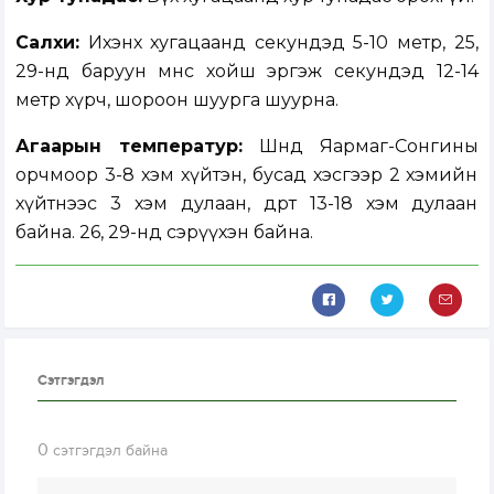
Салхи:
Ихэнх хугацаанд секундэд 5-10 метр, 25,
29-нд баруун өмнөөс хойш эргэж секундэд 12-14
метр хүрч, шороон шуурга шуурна.
Агаарын температур:
Шөнөдөө Яармаг-Сонгины
орчмоор 3-8 хэм хүйтэн, бусад хэсгээр 2 хэмийн
хүйтнээс 3 хэм дулаан, өдөртөө 13-18 хэм дулаан
байна. 26, 29-нд сэрүүхэн байна.
Сэтгэгдэл
0
сэтгэгдэл байна