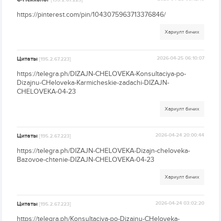
[195.2.67.223]
https://pinterest.com/pin/1043075963713376846/
Хариулт бичих
Цитаты
2026-04-25 06:10:07
[195.2.67.223]
https://telegra.ph/DIZAJN-CHELOVEKA-Konsultaciya-po-
Dizajnu-CHeloveka-Karmicheskie-zadachi-DIZAJN-
CHELOVEKA-04-23
Хариулт бичих
Цитаты
2026-04-24 20:00:44
[195.2.67.223]
https://telegra.ph/DIZAJN-CHELOVEKA-Dizajn-cheloveka-
Bazovoe-chtenie-DIZAJN-CHELOVEKA-04-23
Хариулт бичих
Цитаты
2026-04-24 03:02:20
[195.2.67.223]
https://telegra.ph/Konsultaciya-po-Dizajnu-CHeloveka-