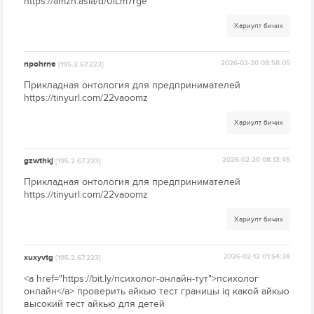
https://amzn.asia/d/0iLm7rge
Хариулт бичих
npohrne
2026-02-20 08:58:05
[195.2.67.223]
Прикладная онтология для предпринимателей
https://tinyurl.com/22vaoomz
Хариулт бичих
gzwthkj
2026-02-20 08:13:45
[195.2.67.223]
Прикладная онтология для предпринимателей
https://tinyurl.com/22vaoomz
Хариулт бичих
xuxyvtg
2026-02-12 01:54:38
[195.2.67.223]
<a href="https://bit.ly/психолог-онлайн-тут">психолог
онлайн</a> проверить айкью тест границы iq какой айкью
высокий тест айкью для детей