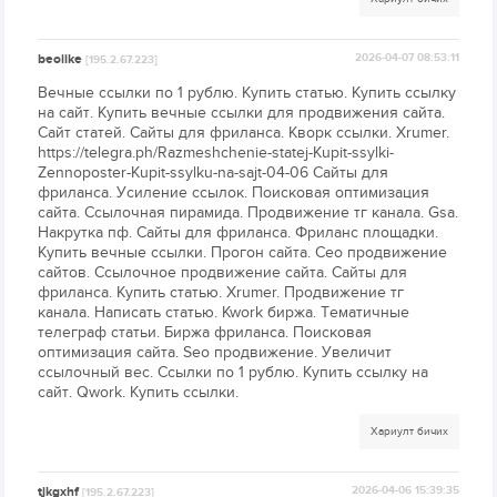
beoiike
2026-04-07 08:53:11
[195.2.67.223]
Вечные ссылки по 1 рублю. Купить статью. Купить ссылку
на сайт. Купить вечные ссылки для продвижения сайта.
Сайт статей. Сайты для фриланса. Кворк ссылки. Xrumer.
https://telegra.ph/Razmeshchenie-statej-Kupit-ssylki-
Zennoposter-Kupit-ssylku-na-sajt-04-06 Сайты для
фриланса. Усиление ссылок. Поисковая оптимизация
сайта. Ссылочная пирамида. Продвижение тг канала. Gsa.
Накрутка пф. Сайты для фриланса. Фриланс площадки.
Купить вечные ссылки. Прогон сайта. Сео продвижение
сайтов. Ссылочное продвижение сайта. Сайты для
фриланса. Купить статью. Xrumer. Продвижение тг
канала. Написать статью. Kwork биржа. Тематичные
телеграф статьи. Биржа фриланса. Поисковая
оптимизация сайта. Seo продвижение. Увеличит
ссылочный вес. Ссылки по 1 рублю. Купить ссылку на
сайт. Qwork. Купить ссылки.
Хариулт бичих
tjkgxhf
2026-04-06 15:39:35
[195.2.67.223]