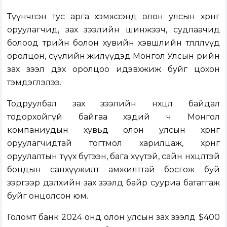
Түүнчлэн тус арга хэмжээнд олон улсын хөрөнгө
оруулагчид, зах зээлийн шинжээч, судлаачид
болоод төрийн болон хувийн хэвшлийн төлөөллүүд
оролцон, сүүлийн жилүүдэд Монгол Улсын өрийн
зах зээл дэх оролцоо идэвхжиж буйг цохон
тэмдэглэлээ.
Тодруулбал зах зээлийн нөхцөл байдал
тодорхойгүй байгаа хэдий ч Монгол
компаниудын хувьд олон улсын хөрөнгө
оруулагчидтай тогтмол харилцаж, хөрөнгө
оруулалтын түүх бүтээн, бага хүүтэй, сайн нөхцөлтэй
бондын санхүүжилт амжилттай босгож буй
зэргээр дэлхийн зах зээлд байр сууриа бататгаж
буйг онцолсон юм.
Голомт банк 2024 онд олон улсын зах зээлд $400