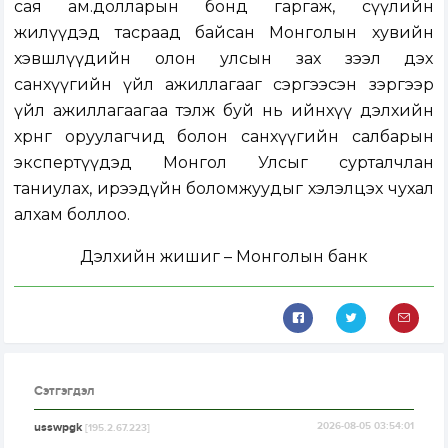
сая ам.долларын бонд гаргаж, сүүлийн
жилүүдэд тасраад байсан Монголын хувийн
хэвшлүүдийн олон улсын зах зээл дэх
санхүүгийн үйл ажиллагааг сэргээсэн зэргээр
үйл ажиллагаагаа тэлж буй нь ийнхүү дэлхийн
хөрөнгө оруулагчид болон санхүүгийн салбарын
экспертүүдэд Монгол Улсыг сурталчлан
таниулах, ирээдүйн боломжуудыг хэлэлцэх чухал
алхам боллоо.
Дэлхийн жишиг – Монголын банк
Сэтгэгдэл
usswpgk
2026-08-05 03:54:01
[195.2.67.223]