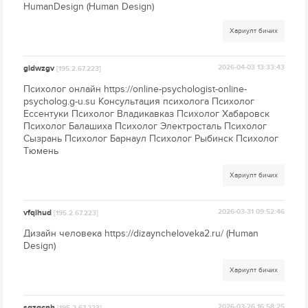
HumanDesign (Human Design)
Хариулт бичих
gidwzgv
2026-04-03 13:33:43
[195.2.67.223]
Психолог онлайн https://online-psychologist-online-
psycholog.g-u.su Консультация психолога Психолог
Ессентуки Психолог Владикавказ Психолог Хабаровск
Психолог Балашиха Психолог Электросталь Психолог
Сызрань Психолог Барнаул Психолог Рыбинск Психолог
Тюмень
Хариулт бичих
vfqihud
2026-03-31 09:52:46
[195.2.67.223]
Дизайн человека https://dizayncheloveka2.ru/ (Human
Design)
Хариулт бичих
sgzqcnh
2026-03-26 16:58:25