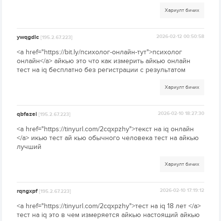
Хариулт бичих
ywqgdlc
2026-02-12 00:50:58
[195.2.67.223]
<a href="https://bit.ly/психолог-онлайн-тут">психолог
онлайн</a> айкью это что как измерить айкью онлайн
тест на iq бесплатно без регистрации с результатом
Хариулт бичих
qbfazei
2026-02-10 18:27:30
[195.2.67.223]
<a href="https://tinyurl.com/2cqxpzhy">текст на iq онлайн
</a> икью тест ай кью обычного человека тест на айкью
лучший
Хариулт бичих
rqngxpf
2026-02-10 17:19:12
[195.2.67.223]
<a href="https://tinyurl.com/2cqxpzhy">тест на iq 18 лет </a>
тест на iq это в чем измеряется айкью настоящий айкью