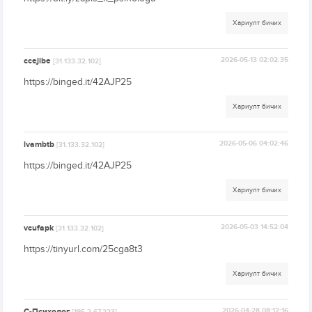
Хариулт бичих
ccejibe
2026-05-13 02:02:35
[31.133.32.102]
https://binged.it/42AJP25
Хариулт бичих
lvambtb
2026-05-06 04:02:46
[31.133.32.102]
https://binged.it/42AJP25
Хариулт бичих
vcufapk
2026-05-03 14:52:04
[31.133.32.102]
https://tinyurl.com/25cga8t3
Хариулт бичих
C-Психолог
2026-04-28 08:12:16