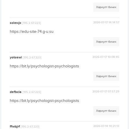
Хариулт бичих
sskecjc
2026-07-17 14:14:57
[195.2.67.223]
https://edu-site-74.g-u.su
Хариулт бичих
yotsewi
2026-07-17 10:08:45
[195.2.67.223]
https://bit.ly/psychologist-psychologists
Хариулт бичих
defbcla
2026-07-17 07:57:29
[195.2.67.223]
https://bit.ly/psychologist-psychologists
Хариулт бичих
ffwbjrf
2026-07-14 14:21:13
[195.2.67.223]