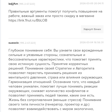
bdjjfvn
2026-03-09 20:04:11
[195.2.67.223]
Правильные аргументы помогут получить повышение на
работе, важный заказ или просто скидку в магазине
https://link.1hut.ru/BbLOB
Хариулт бичих
suoscic
2026-03-04 16:56:31
[195.2.67.223]
Глубокое понимание себя: Вы узнаете свои врожденные
сильные и уязвимые стороны, сознательные и
бессознательные характеристики, что помогает принять
свою истинную сущность. Принятие корректных
решений: Понимание своей Стратегии и Авторитета
позволяет перестать принимать решения из
ментального давления, страха или влияния окружающих.
Гармонизация отношений: Осознание того, что каждый
человек уникален, помогает лучше понимать реакции
окружающих, снижает количество конфликтов и
позволяет принимать людей такими, какие они есть.
Жизнь без сопротивления (меньше стресса): Понимание
своего типа личности (генератор, проектор и др.)
позволяет взаимодействовать с миром экологично,