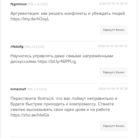
fzgmmuw
2026-03-10 01:20:12
[195.2.67.223]
Аргументация: как решать конфликты и убеждать людей
https://lmy.de/hOoyL
Хариулт бичих
nfabzfg
2026-03-10 00:09:33
[195.2.67.223]
Научитесь управлять даже самыми напряжёнными
дискуссиями https://bit.ly/46PPLqj
Хариулт бичих
tvmamwf
2026-03-09 21:18:28
[195.2.67.223]
Перестанете бояться, что вас поймут неправильно и
будете быстрее приходить к компромиссу. Станете
смелее высказывать свои идеи дома и на работе
https://sho.ae/hIwGa
Хариулт бичих