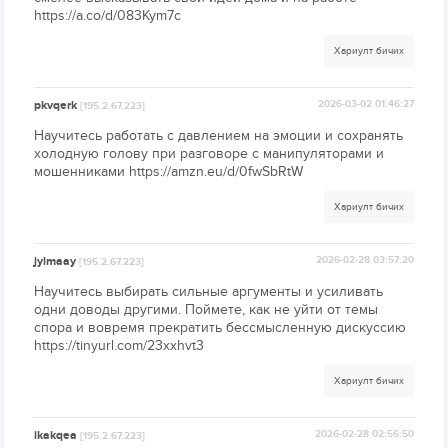
https://a.co/d/083Kym7c
Хариулт бичих
pkvqerk
2026-03-02 01:46:27
[195.2.67.223]
Научитесь работать с давлением на эмоции и сохранять
холодную голову при разговоре с манипуляторами и
мошенниками https://amzn.eu/d/0fwSbRtW
Хариулт бичих
jylmaay
2026-02-28 03:57:20
[195.2.67.223]
Научитесь выбирать сильные аргументы и усиливать
одни доводы другими. Поймете, как не уйти от темы
спора и вовремя прекратить бессмысленную дискуссию
https://tinyurl.com/23xxhvt3
Хариулт бичих
ikakqea
2026-02-28 02:56:50
[195.2.67.223]