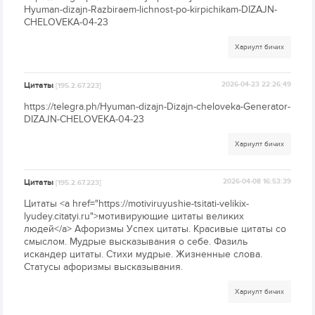
Hyuman-dizajn-Razbiraem-lichnost-po-kirpichikam-DIZAJN-
CHELOVEKA-04-23
Хариулт бичих
Цитаты
2026-04-23 22:26:49
[195.2.67.223]
https://telegra.ph/Hyuman-dizajn-Dizajn-cheloveka-Generator-
DIZAJN-CHELOVEKA-04-23
Хариулт бичих
Цитаты
2026-04-08 16:53:39
[195.2.67.223]
Цитаты <a href="https://motiviruyushie-tsitati-velikix-
lyudey.citatyi.ru">мотивирующие цитаты великих
людей</a> Афоризмы Успех цитаты. Красивые цитаты со
смыслом. Мудрые высказывания о себе. Фазиль
искандер цитаты. Стихи мудрые. Жизненные слова.
Статусы афоризмы высказывания.
Хариулт бичих