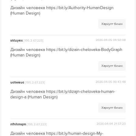
Дизайн человека https://bit.ly/Authority-HumanDesign
(Human Design)
Хариулт бичих
skiuyex
2026-04-05 04:50:08
[195.2.67.223]
Дизайн человека https://bit.ly/dizain-cheloveka-BodyGraph
(Human Design)
Хариулт бичих
uctwauc
2026-04-05 00:43:48
[195.2.67.223]
Дизайн человека https://bit.ly/dizajn-cheloveka-human-
design-a (Human Design)
Хариулт бичих
nfnhmqm
2026-04-04 21:57:23
[195.2.67.223]
Дизайн человека https://bit.ly/human-design-My-