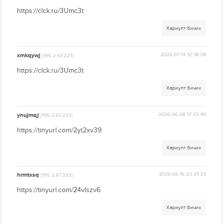
https://clck.ru/3Umc3t
Хариулт бичих
xmkqywj
2026-07-14 12:18:38
[195.2.67.223]
https://clck.ru/3Umc3t
Хариулт бичих
ynujmqj
2026-06-28 17:23:40
[195.2.67.223]
https://tinyurl.com/2yt2xv39
Хариулт бичих
hrmtxsq
2026-06-16 23:21:33
[195.2.67.223]
https://tinyurl.com/24vlszv6
Хариулт бичих