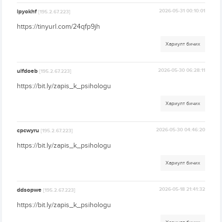
ipyokhf
2026-05-31 00:10:01
[195.2.67.223]
https://tinyurl.com/24qfp9jh
Хариулт бичих
uifdoeb
2026-05-30 06:28:11
[195.2.67.223]
https://bit.ly/zapis_k_psihologu
Хариулт бичих
cpcwyru
2026-05-30 04:46:20
[195.2.67.223]
https://bit.ly/zapis_k_psihologu
Хариулт бичих
ddsopwe
2026-05-18 21:41:32
[195.2.67.223]
https://bit.ly/zapis_k_psihologu