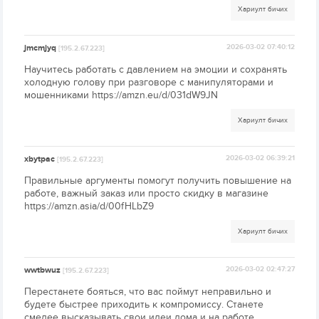
Хариулт бичих
jmcmjyq
2026-03-02 07:40:12
[195.2.67.223]
Научитесь работать с давлением на эмоции и сохранять
холодную голову при разговоре с манипуляторами и
мошенниками https://amzn.eu/d/031dW9JN
Хариулт бичих
xbytpac
2026-03-02 06:39:21
[195.2.67.223]
Правильные аргументы помогут получить повышение на
работе, важный заказ или просто скидку в магазине
https://amzn.asia/d/00fHLbZ9
Хариулт бичих
wwtbwuz
2026-03-02 02:47:27
[195.2.67.223]
Перестанете бояться, что вас поймут неправильно и
будете быстрее приходить к компромиссу. Станете
смелее высказывать свои идеи дома и на работе