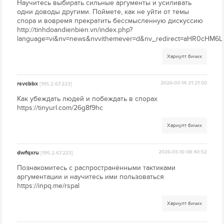
Научитесь выбирать сильные аргументы и усиливать
одни доводы другими. Поймете, как не уйти от темы
спора и вовремя прекратить бессмысленную дискуссию
http://tinhdoandienbien.vn/index.php?
language=vi&nv=news&nvvithemever=d&nv_redirect=aHR0cHM
Хариулт бичих
rsvcbbx
2026-03-14 21:21:50
[195.2.67.223]
Как убеждать людей и побеждать в спорах
https://tinyurl.com/26g8f9hc
Хариулт бичих
dwfqxru
2026-03-10 08:40:52
[195.2.67.223]
Познакомитесь с распространёнными тактиками
аргументации и научитесь ими пользоваться
https://inpq.me/rspal
Хариулт бичих