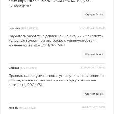
href="https://dzen.ru/a/acR0QXwATXrQAQis">Дизайн
человека</a>
Хариулт бичих
ucsqdva
2026-03-23 08:36:38
[195.2.67.223]
Научитесь работать с давлением на эмоции и сохранять
холодную голову при разговоре с манипуляторами и
мошенниками https://bit.ly/4bFAI49
Хариулт бичих
uhffboz
2026-03-23 07:35:42
[195.2.67.223]
Правильные аргументы помогут получить повышение на
работе, важный заказ или просто скидку в магазине
https://bit.ly/40OgXSU
Хариулт бичих
xaleclv
2026-03-16 01:51:32
[195.2.67.223]