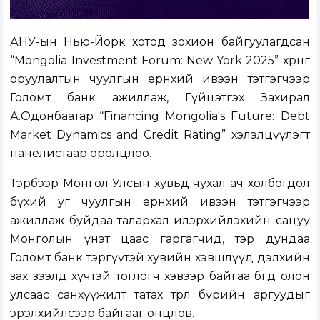
АНУ-ын Нью-Йорк хотод зохион байгуулагдсан
“Mongolia Investment Forum: New York 2025” хөрөнгө
оруулалтын чуулгын ерөнхий ивээн тэтгэгчээр
Голомт банк ажиллаж, Гүйцэтгэх Захирал
А.Одонбаатар “Financing Mongolia's Future: Debt
Market Dynamics and Credit Rating” хэлэлцүүлэгт
панелистаар оролцлоо.
Тэрбээр Монгол Улсын хувьд чухал ач холбогдол
бүхий уг чуулгын ерөнхий ивээн тэтгэгчээр
ажиллаж буйдаа талархал илэрхийлэхийн сацуу
Монголын үнэт цаас гаргагчид, тэр дундаа
Голомт банк тэргүүтэй хувийн хэвшлүүд дэлхийн
зах зээлд хүчтэй тоглогч хэвээр байгаа бөгөөд олон
улсаас санхүүжилт татах төрөл бүрийн аргуудыг
эрэлхийлсээр байгааг онцлов.