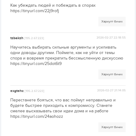
Как убеждать людей и побеждать в спорах
https://tinyurl.com/22j9rofj
Хариулт бичих
tzbakzh
2026-02-27 22:18:55
[195.2.67.223]
Научитесь выбирать сильные аргументы и усиливать
одни доводы другими. Поймете, как не уйти от темы
спора и вовремя прекратить бессмысленную дискуссию
https://tinyurl.com/25dot6t9
Хариулт бичих
exgtehc
2026-02-27 21:14:05
[195.2.67.223]
Перестанете бояться, что вас поймут неправильно и
будете быстрее приходить к компромиссу. Станете
смелее высказывать свои идеи дома и на работе
https://tinyurl.com/24aohozz
Хариулт бичих