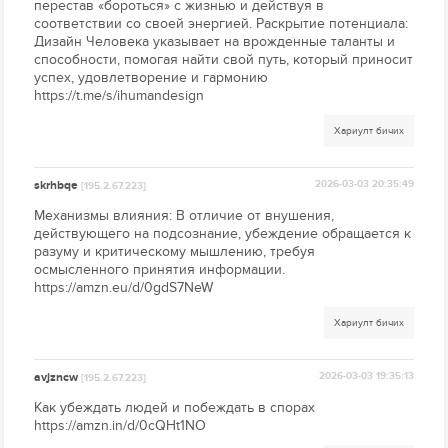
перестав «бороться» с жизнью и действуя в
соответствии со своей энергией. Раскрытие потенциала:
Дизайн Человека указывает на врожденные таланты и
способности, помогая найти свой путь, который приносит
успех, удовлетворение и гармонию
https://t.me/s/ihumandesign
Хариулт бичих
skrhbqe
2026-03-03 20:35:49
[195.2.67.223]
Механизмы влияния: В отличие от внушения,
действующего на подсознание, убеждение обращается к
разуму и критическому мышлению, требуя
осмысленного принятия информации.
https://amzn.eu/d/0gdS7NeW
Хариулт бичих
avjzncw
2026-03-03 19:35:13
[195.2.67.223]
Как убеждать людей и побеждать в спорах
https://amzn.in/d/0cQHt1NO