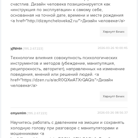
счастлив. Дизайн человека позиционируется как
«инструкция по эксплуатации» к самому себе,
основанная на точной дате, времени и месте рождения
<a href="http://dizayncheloveka2.ru/">Дизайн человека</a>
Хариулт бичих
yjfdntn
2026-03-26 10:00:45
[195.2.67.223]
Технологии влияния совокупность психологических
инструментов и методов (убеждение, манипуляция,
реципрокность, авторитет), направленных на изменение
поведения, мнений или решений людей. <a
href="https://dzen.ru/a/acR0QXwATXrQAQis">Дизайн
человека</a>
Хариулт бичих
cmysmlm
2026-03-26 08:56:37
[195.2.67.223]
Научитесь работать с давлением на эмоции и сохранять
холодную голову при разговоре с манипуляторами и
мошенниками <a