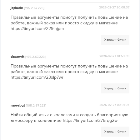
jqducie
2026-02-27 20:08:37
[195.2.67.223]
Правильные аргументы помогут получить повышение на
работе, важный заказ или просто скидку в магазине
https://tinyurl.com/229lhjpm
Хариулт бичих
daxowft
2026-02-27 01:53:09
[195.2.67.223]
Правильные аргументы помогут получить повышение на
работе, важный заказ или просто скидку в магазине
https://tinyurl.com/23xlp7wr
Хариулт бичих
naeebgt
2026-02-27 00:51:04
[195.2.67.223]
Найти общий язык с коллегами и создать благоприятную
атмосферу в коллективе https://tinyurl.com/275rqg2w
Хариулт бичих