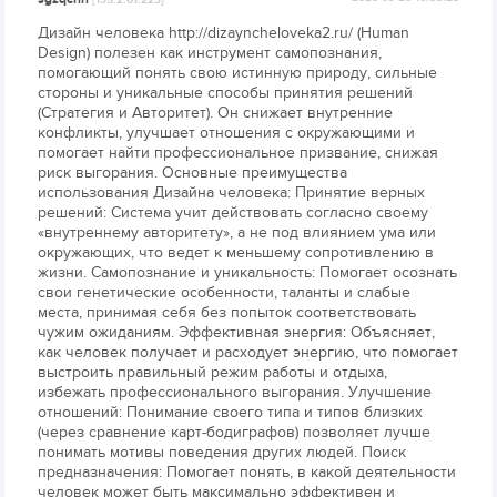
[195.2.67.223]
Дизайн человека http://dizayncheloveka2.ru/ (Human
Design) полезен как инструмент самопознания,
помогающий понять свою истинную природу, сильные
стороны и уникальные способы принятия решений
(Стратегия и Авторитет). Он снижает внутренние
конфликты, улучшает отношения с окружающими и
помогает найти профессиональное призвание, снижая
риск выгорания. Основные преимущества
использования Дизайна человека: Принятие верных
решений: Система учит действовать согласно своему
«внутреннему авторитету», а не под влиянием ума или
окружающих, что ведет к меньшему сопротивлению в
жизни. Самопознание и уникальность: Помогает осознать
свои генетические особенности, таланты и слабые
места, принимая себя без попыток соответствовать
чужим ожиданиям. Эффективная энергия: Объясняет,
как человек получает и расходует энергию, что помогает
выстроить правильный режим работы и отдыха,
избежать профессионального выгорания. Улучшение
отношений: Понимание своего типа и типов близких
(через сравнение карт-бодиграфов) позволяет лучше
понимать мотивы поведения других людей. Поиск
предназначения: Помогает понять, в какой деятельности
человек может быть максимально эффективен и