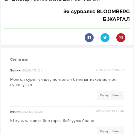
Эх сурвалж: BLOOMBERG
Б.ЖАРГАЛ
Сэтгэгдэл
Зочин
2025-05-12 16:05:57
[66.181.178.101]
Монгол сураггүй шүү.монголын баялгыг иэхэд монгол
сураггү гхо
Хариулт бичих
почин
2025-05-12 13:23:46
[202.126.93.21]
51 хувь улс авах бол гэрээ байгуулж болно
Хариулт бичих