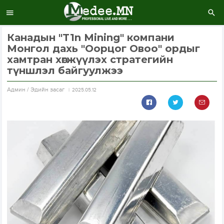
Канадын "T1n Mining" компани
Монгол дахь "Оорцог Овоо" ордыг
хамтран хөгжүүлэх стратегийн
түншлэл байгуулжээ
Aдмин / Эдийн засаг
2025.05.12