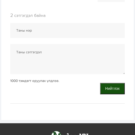
2
сэтгэгдэл байна
1000
тэмдэгт оруулах үлдлээ.
Нийтлэх