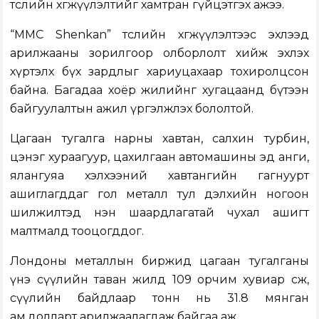
төслийн хөгжүүлэлтийг хамтран гүйцэтгэх ажээ.
“MMC Shenkan” төслийн хөгжүүлэлтээс эхлээд
арилжааны зорилгоор олборлолт хийж эхлэх
хүртэлх бүх зардлыг хариуцахаар тохиролцсон
байна. Багадаа хоёр жилийнг хугацаанд бүтээн
байгуулалтын ажил үргэлжлэх бололтой.
Цагаан тугалга нарны хавтан, салхин турбин,
цэнэг хураагуур, цахилгаан автомашины эд анги,
ялангуяа хэлхээний хавтангийн гагнуурт
ашиглагддаг гол металл тул дэлхийн ногоон
шилжилтэд нэн шаардлагатай чухал ашигт
малтмалд тооцогддог.
Лондоны металлын биржид цагаан тугалганы
үнэ сүүлийн таван жилд 109 орчим хувиар өсөж,
сүүлийн байдлаар тонн нь 31.8 мянган
ам.долларт арилжаалагдаж байгаа аж.