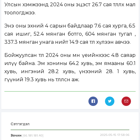
Улсын хэмжээнд 2024 оны эцэст 26.7 сая төллөх мал
тоологджээ.
Энэ оны эхний 4 сарын байдлаар 7.6 сая хурга, 6.5
сая ишиг, 52.4 мянган ботго, 604 мянган тугал ,
337.3 мянган унага нийт 14.9 сая төл хүлээн авчээ.
Бойжуулсан төл 2024 оны мөн үеийнхээс 4.8 саяар
илүү байна. Эм хонины 64.2 хувь, эм ямааны 60.1
хувь, ингэний 28.2 хувь, үнээний 28. 1 хувь,
гүүний 19.3 хувь нь төллөсөн аж.
Сэтгэгдэл
Зочин
2025-05-15 17:58:06
[66.181.181.40]