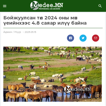
Бойжуулсан төл 2024 оны мөн
үеийнхээс 4.8 саяар илүү байна
Aдмин / Нүүр
2025.05.15