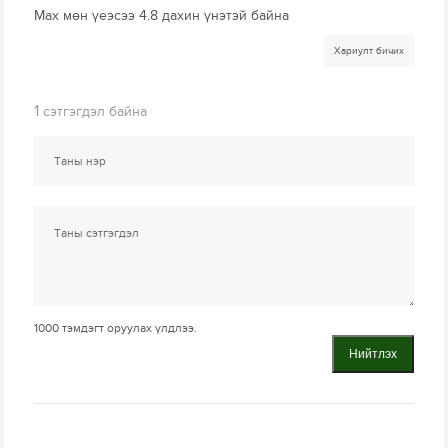
Мах мөн үеэсээ 4.8 дахин үнэтэй байна
Хариулт бичих
1
сэтгэгдэл байна
1000
тэмдэгт оруулах үлдлээ.
Нийтлэх