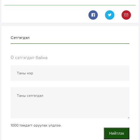
Сэтгэгдэл
0
сэтгэгдэл байна
1000
тэмдэгт оруулах үлдлээ.
Нийтлэх