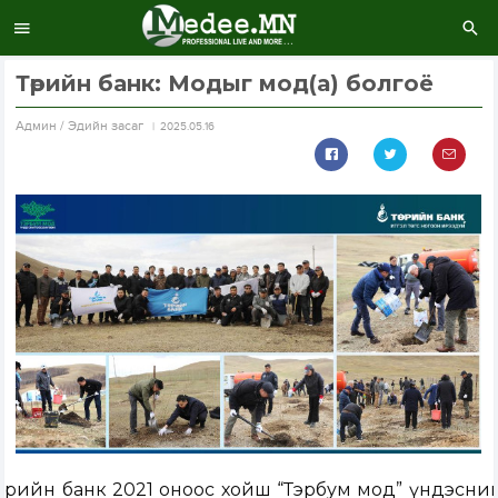
Төрийн банк: Модыг мод(а) болгоё
Aдмин / Эдийн засаг
2025.05.16
Төрийн банк 2021 оноос хойш “Тэрбум мод” үндэсни