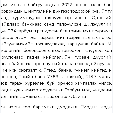
дэмжих сан байгуулагдсан 2022 оноос эхлэн бан
хоорондын шимтгэлийн дүнгээс тодорхой хувийг ту
санд хуримтлуулж, төвлөрүүлсээр ирсэн. Одоогий
байдлаар банкнаас санд төвлөрүүлсэн шилжүүлгий
дүн 3.34 тэрбум төгрөгт хүрсэн бөгөөд төрийн өмчит сургууль
цэцэрлэг, эмнэлэг, асрамжийн газрын гаднах ногоо
байгууламжийг тохижуулахад зарцуулж байна. Мө
экологийн боловсрол олгох томоохон төслүүдэд хөрөнг
оруулснаас гадна нийслэлийн гурван дүүргий
таван байршил, орон нутгийн таван бүсэд ойжуулалт
ойн нөхөн сэргээлт хийгээд байна. Үүнийг нийтэд н
тооцвол, Төрийн банк 77.89 га талбайд 218.7 мянга
мод тарьж, хүрээлэн буй орчноо хамгаалах үйлсэ
бодит хувь нэмэр оруулсныг Тэрбум мод үндэсни
хөдөлгөөнийг дэмжих сангаас онцолж байна.
Мөн нэгэн тоо баримтыг дурдахад, “Модыг мод(а