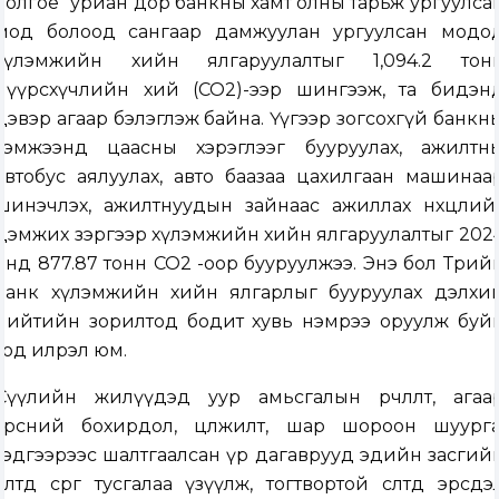
болгоё” уриан дор банкны хамт олны тарьж ургуулса
мод болоод сангаар дамжуулан ургуулсан модо
хүлэмжийн хийн ялгаруулалтыг 1,094.2 тон
нүүрсхүчлийн хий (СО
2
)-ээр шингээж, та бидэн
цэвэр агаар бэлэглэж байна. Үүгээр зогсохгүй банкн
хэмжээнд цаасны хэрэглээг бууруулах, ажилтн
автобус аялуулах, авто баазаа цахилгаан машинаа
шинэчлэх, ажилтнуудын зайнаас ажиллах нөхцөлий
дэмжих зэргээр хүлэмжийн хийн ялгаруулалтыг 202
онд 877.87 тонн СО
2
-оор бууруулжээ. Энэ бол Төрий
банк хүлэмжийн хийн ялгарлыг бууруулах дэлхи
нийтийн зорилтод бодит хувь нэмрээ оруулж буй
тод илрэл юм.
Сүүлийн жилүүдэд уур амьсгалын өөрчлөлт, агаа
хөрсний бохирдол, цөлжилт, шар шороон шуурга
тэдгээрээс шалтгаалсан үр дагаврууд эдийн засгий
өсөлтөд сөрөг тусгалаа үзүүлж, тогтвортой өсөлтөд эрсдэ