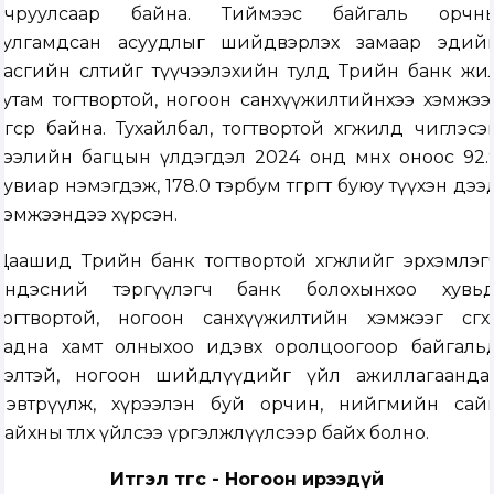
учруулсаар байна. Тиймээс байгаль орчн
тулгамдсан асуудлыг шийдвэрлэх замаар эдий
засгийн өсөлтийг түүчээлэхийн тулд Төрийн банк жи
тутам тогтвортой, ногоон санхүүжилтийнхээ хэмжээ
өсгөсөөр байна. Тухайлбал, тогтвортой хөгжилд чиглэсэ
зээлийн багцын үлдэгдэл 2024 онд өмнөх оноос 92.
хувиар нэмэгдэж, 178.0 тэрбум төгрөгт буюу түүхэн дээ
хэмжээндээ хүрсэн.
Цаашид Төрийн банк тогтвортой хөгжлийг эрхэмлэг
үндэсний тэргүүлэгч банк болохынхоо хувьд
тогтвортой, ногоон санхүүжилтийн хэмжээг өсгөхөө
гадна хамт олныхоо идэвх оролцоогоор байгаль
ээлтэй, ногоон шийдлүүдийг үйл ажиллагаанда
нэвтрүүлж, хүрээлэн буй орчин, нийгмийн сай
сайхны төлөөх үйлсээ үргэлжлүүлсээр байх болно.
Итгэл төгс - Ногоон ирээдүй