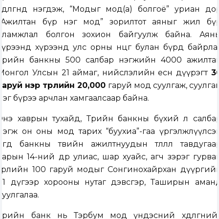
хөдөлгөөнд нэгдэж, “Модыг мод(а) болгоё” уриан до
“Ажилтан бүр нэг мод” зорилтот аяныг жил бү
уламжлал болгон зохион байгуулж байна. Аян
хүрээнд хүрээнд улс орны өнцөг булан бүрд байрла
Төрийн банкны 500 салбар нэгжийн 4000 ажилта
Монгол Улсын 21 аймаг, нийслэлийн есөн дүүрэгт
3
гаруй нэр төрлийн
20,000
гаруй мод суулгаж, суулга
нэг бүрээ арчлан хамгаалсаар байна.
Энэ хаврын тухайд, Төрийн банкны бүхий л салба
нэгж он оны мод тарих “буухиа”-гаа үргэлжлүүлсэ
бөгөөд банкны төвийн ажилтнуудын төлөөлөл тавдугаа
сарын 14-ний өдөр улиас, шар хуайс, агч зэрэг гурва
төрлийн 100 гаруй модыг Сонгинохайрхан дүүргий
21 дүгээр хорооны нутаг дэвсгэр, Таширын аман
суулгалаа.
Төрийн банк нь Тэрбум мод үндэсний хөдөлгөөний