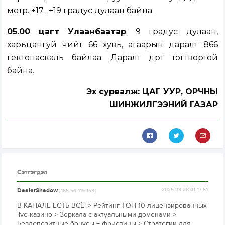
метр. +17…+19 градус дулаан байна.
05.00 цагт Улаанбаатар
:
9 градус дулаан,
харьцангуй чийг 66 хувь, агаарын даралт 866
гектопаскаль байлаа. Даралт өдөртөө тогтвортой
байна.
Эх сурвалж: ЦАГ УУР, ОРЧНЫ
ШИНЖИЛГЭЭНИЙ ГАЗАР
Сэтгэгдэл
DealerShadow
2025-09-28 01:17:51
[185.56.119.153]
В КАНАЛЕ ЕСТЬ ВСЁ: > Рейтинг ТОП-10 лицензированных
live-казино > Зеркала с актуальными доменами >
Бездепозитные бонусы + фриспины > Стратегии для