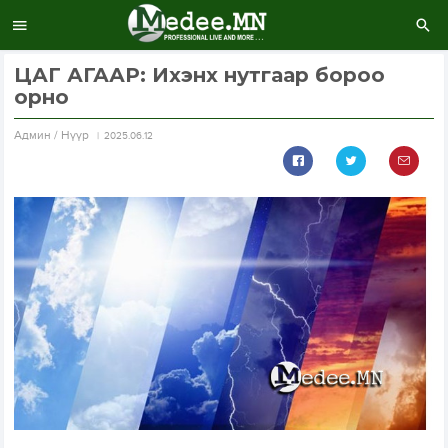
ЦАГ АГААР: Ихэнх нутгаар бороо
орно
Aдмин / Нүүр
2025.06.12