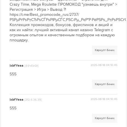
Crazy Time, Mega Roulette ПРОМОКОД "узнаешь внутри" >
Регистрация > Игра > Вывод ?!
https://t.me/Best_promocode_rus/2737/
РЅРµРґРѕР±СЂРѕСЃРѕРІРµСЃС‚РЅС‹Рµ_РєР°Р·РёРЅРѕ_Р±РѕРЅСѓС
Коллекция промокодов, бонусов, фриспинов и акций и
как их найти: лучший активный канал казино Telegram с
огромным опытом и качественным подбором на каждую
площадку.
Хариулт бичих
lxbfYeaa
2025-08-18 04:10:45
[@@vEeQt]
555
Хариулт бичих
lxbfYeaa
2025-08-18 04:10:45
[212.6.36.39]
555
Хариулт бичих