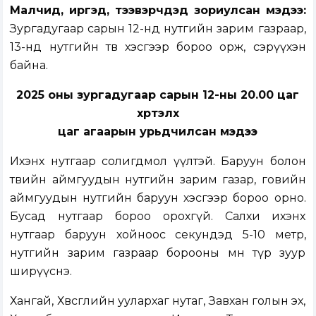
Малчид, иргэд, тээвэрчдэд зориулсан мэдээ:
Зургадугаар сарын 12-нд нутгийн зарим газраар,
13-нд нутгийн төв хэсгээр бороо орж, сэрүүхэн
байна.
2025 оны зургадугаар сарын 12-ны 20.00 цаг
хүртэлх
цаг агаарын урьдчилсан мэдээ
Ихэнх нутгаар солигдмол үүлтэй. Баруун болон
төвийн аймгуудын нутгийн зарим газар, говийн
аймгуудын нутгийн баруун хэсгээр бороо орно.
Бусад нутгаар бороо орохгүй. Салхи ихэнх
нутгаар баруун хойноос секундэд 5-10 метр,
нутгийн зарим газраар борооны өмнө түр зуур
ширүүснэ.
Хангай, Хөвсгөлийн уулархаг нутаг, Завхан голын эх,