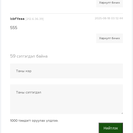
Хариулт бичих
lxbfYeaa
2025-08-18 03:12:44
[212.6.36.39]
555
Хариулт бичих
59
сэтгэгдэл байна
1000
тэмдэгт оруулах үлдлээ.
Нийтлэх