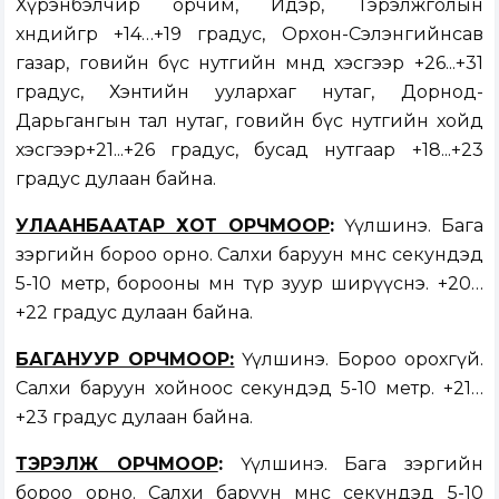
Хүрэнбэлчир орчим, Идэр, Тэрэлжголын
хөндийгөөр +14…+19 градус, Орхон-Сэлэнгийнсав
газар, говийн бүс нутгийн өмнөд хэсгээр +26...+31
градус, Хэнтийн уулархаг нутаг, Дорнод-
Дарьгангын тал нутаг, говийн бүс нутгийн хойд
хэсгээр+21...+26 градус, бусад нутгаар +18...+23
градус дулаан байна.
УЛААНБААТАР ХОТ ОРЧМООР
:
Үүлшинэ. Бага
зэргийн бороо орно. Салхи баруун өмнөөс секундэд
5-10 метр, борооны өмнө түр зуур ширүүснэ. +20…
+22 градус дулаан байна.
БАГАНУУР ОРЧМООР:
Үүлшинэ. Бороо орохгүй.
Салхи баруун хойноос секундэд 5-10 метр. +21…
+23 градус дулаан байна.
ТЭРЭЛЖ ОРЧМООР
:
Үүлшинэ. Бага зэргийн
бороо орно. Салхи баруун өмнөөс секундэд 5-10