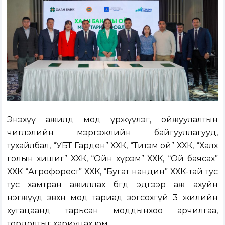
Энэхүү ажилд мод үржүүлэг, ойжуулалтын
чиглэлийн мэргэжлийн байгууллагууд,
тухайлбал, “УБТ Гарден” ХХК, “Титэм ой” ХХК, “Халх
голын хишиг” ХХК, “Ойн хүрэм” ХХК, “Ой баясах”
ХХК “Агрофорест” ХХК, “Бугат нандин” ХХК-тай тус
тус хамтран ажиллах бөгөөд эдгээр аж ахуйн
нэгжүүд зөвхөн мод тариад зогсохгүй 3 жилийн
хугацаанд тарьсан моддынхоо арчилгаа,
тордолтыг хариуцах юм.