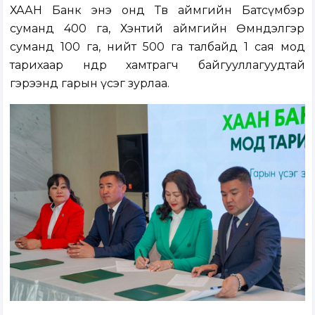
ХААН Банк энэ онд Төв аймгийн Батсүмбэр
суманд 400 га, Хэнтий аймгийн Өмнөдэлгэр
суманд 100 га, нийт 500 га талбайд 1 сая мод
тарихаар өнөөдөр хамтрагч байгууллагуудтай
гэрээнд гарын үсэг зурлаа.