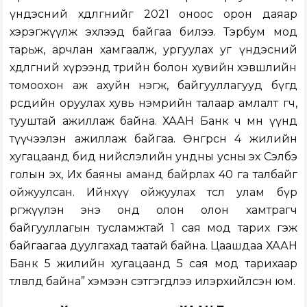
үндэсний хөдөлгөөнийг 2021 оноос орон даяар
хэрэгжүүлж эхлээд байгаа билээ. Тэрбум мод
тарьж, арчлан хамгаалж, ургуулах уг үндэсний
хөдөлгөөний хүрээнд төрийн болон хувийн хэвшлийн
томоохон аж ахуйн нэгж, байгууллагууд бүгд
өөрсдийн оруулах хувь нэмрийн талаар амлалт өгч,
тууштай ажиллаж байна. ХААН Банк ч мөн үүнд
түүчээлэн ажиллаж байгаа. Өнгөрсөн 4 жилийн
хугацаанд бид
нийслэлийн ундны усны эх Сэлбэ
голын эх, Их баяны аманд байрлах 40 га талбайг
ойжуулсан. Ийнхүү ойжуулах төслөө улам бүр
өргөжүүлэн энэ онд олон олон хамтрагч
байгууллагын тусламжтай 1 сая мод тарих гэж
байгаагаа дуулгахад таатай байна.
Цаашдаа ХААН
Банк 5 жилийн хугацаанд 5 сая мод тарихаар
төлөвлөөд байна” хэмээн сэтгэгдлээ илэрхийлсэн юм.