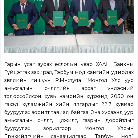
Гарын үсэг зурах ёслолын үеэр ХААН Банкны
Гүйцэтгэх захирал, Тэрбум мод сангийн удирдах
зөвлөлийн гишүүн Р.Мөнхтуяа “
Монгол Улс уур
амьсгалын өөрчлөлтийн эсрэг үндэсний
тодорхойлсон хувь нэмрийн хүрээнд 2030 он
гэхэд хүлэмжийн хийн ялгарлыг 22.7 хувиар
бууруулах зорилт тавиад байгаа. Энэ хүрээнд уур
амьсгалын өөрчлөлт, цөлжилт, газрын доройтлыг
бууруулах зорилгоор Монгол Улсын
Ерөнхийлөгчийн санаачилгаар “Тэрбум мод”