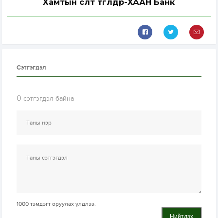
Хамтын өсөлт төгөлдөр-ХААН Банк
Сэтгэгдэл
0
сэтгэгдэл байна
1000
тэмдэгт оруулах үлдлээ.
Нийтлэх