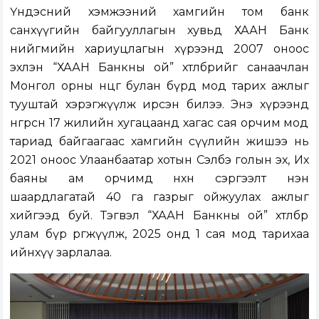
Үндэсний хэмжээний хамгийн том банк
санхүүгийн байгууллагын хувьд ХААН Банк
нийгмийн хариуцлагын хүрээнд 2007 оноос
эхлэн “ХААН Банкны ой” хөтөлбөрийг санаачлан
Монгол орны өнцөг булан бүрд мод тарих ажлыг
тууштай хэрэгжүүлж ирсэн билээ. Энэ хүрээнд
өнгөрсөн 17 жилийн хугацаанд хагас сая орчим мод
тариад байгаагаас хамгийн сүүлийн жишээ нь
2021 оноос Улаанбаатар хотын Сэлбэ голын эх, Их
баяны ам орчимд нөхөн сэргээлт нэн
шаардлагатай 40 га газрыг ойжуулах ажлыг
хийгээд буй. Тэгвэл “ХААН Банкны ой” хөтөлбөрөө
улам бүр өргөжүүлж, 2025 онд 1 сая мод тарихаа
ийнхүү зарлалаа.