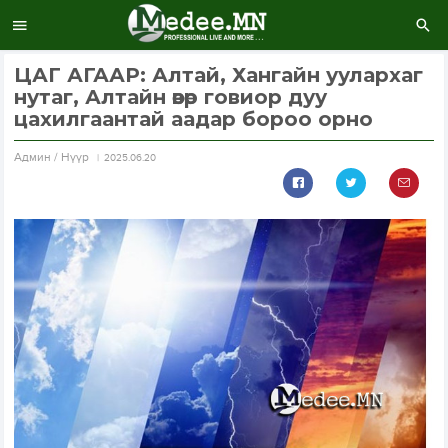
ЦАГ АГААР: Алтай, Хангайн уулархаг
нутаг, Алтайн өвөр говиор дуу
цахилгаантай аадар бороо орно
Aдмин / Нүүр
2025.06.20