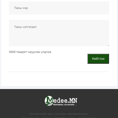
1000
тэмдэгт оруулах үлдлээ.
Нийтлэх
Зохиогчийн эрх хуулиар хамгаалагдсан.