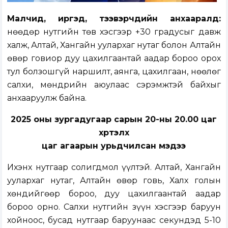
Малчид, иргэд, тээвэрчдийн анхааралд:
Өнөөдөр нутгийн төв хэсгээр +30 градусыг давж
халж, Алтай, Хангайн уулархаг нутаг болон Алтайн
өвөр говиор дуу цахилгаантай аадар бороо орох
тул болзошгүй наршилт, аянга, цахилгаан, нөөлөг
салхи, мөндрийн аюулаас сэрэмжтэй байхыг
анхааруулж байна.
2025 оны зургадугаар сарын 20-ны 20.00 цаг
хүртэлх
цаг агаарын урьдчилсан мэдээ
Ихэнх нутгаар солигдмол үүлтэй. Алтай, Хангайн
уулархаг нутаг, Алтайн өвөр говь, Халх голын
хөндийгөөр бороо, дуу цахилгаантай аадар
бороо орно. Салхи нутгийн зүүн хэсгээр баруун
хойноос, бусад нутгаар баруунаас секундэд 5-10