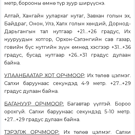
метр, борооны өмнө түр зуур ширүүснэ.
Алтай, Хангайн уулархаг нутаг, Завхан голын эх,
Байдраг, Онон, Улз, Халх голын хөндий, Дорнод-
Дарьгангын тал нутгаар +21…+26 градус, Их
нууруудын хотгор, Орхон-Сэлэнгийн сав газар,
говийн бүс нутгийн зүүн өмнөд хэсгээр +31…+36
градус, бусад нутгаар +26...+31 градус дулаан
байна.
УЛААНБААТАР ХОТ ОРЧМООР
: Их төлөв цэлмэг.
Салхи баруунаас секундэд 4-9 метр. +27…+29
градус дулаан байна.
БАГАНУУР ОРЧМООР:
Багавтар үүлтэй. Бороо
орохгүй. Салхи баруунаас секундэд 5-10 метр.
+27…+29 градус дулаан байна.
ТЭРЭЛЖ ОРЧМООР:
Их төлөв цэлмэг. Салхи