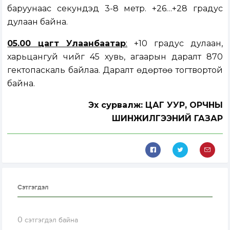
баруунаас секундэд 3-8 метр. +26…+28 градус
дулаан байна.
05.00 цагт Улаанбаатар
:
+10 градус дулаан,
харьцангуй чийг 45 хувь, агаарын даралт 870
гектопаскаль байлаа. Даралт өдөртөө тогтвортой
байна.
Эх сурвалж: ЦАГ УУР, ОРЧНЫ
ШИНЖИЛГЭЭНИЙ ГАЗАР
Сэтгэгдэл
0
сэтгэгдэл байна