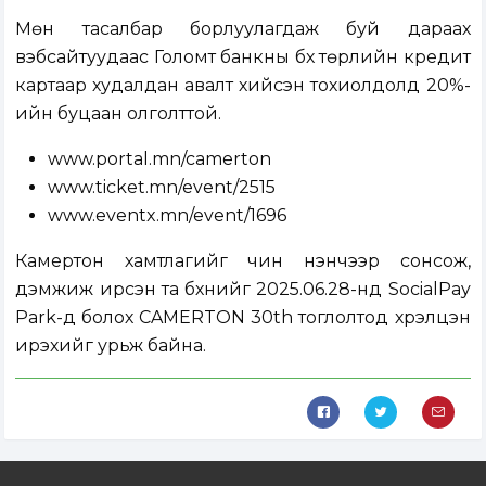
Мөн тасалбар борлуулагдаж буй дараах
вэбсайтуудаас Голомт банкны бүх төрлийн кредит
картаар худалдан авалт хийсэн тохиолдолд 20%-
ийн буцаан олголттой.
www.portal.mn/camerton
www.ticket.mn/event/2515
www.eventx.mn/event/1696
Камертон хамтлагийг чин үнэнчээр сонсож,
дэмжиж ирсэн та бүхнийг
2025.06.
28-нд SocialPay
Park-д болох CAMERTON 30th тоглолтод хүрэлцэн
ирэхийг урьж байна.