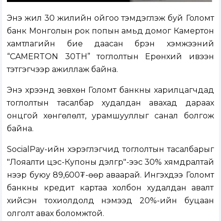
Энэ жил 30 жилийн ойгоо тэмдэглэж буй Голомт
банк Монголын рок попын амьд домог Камертон
хамтлагийн бие даасан бүрэн хэмжээний
“
CAMERTON 30TH
”
тоглолтын Ерөнхий ивээн
тэтгэгчээр ажиллаж байна.
Энэ хүрээнд зөвхөн Голомт банкны харилцагчдад
тоглолтын тасалбар худалдан авахад дараах
онцгой хөнгөлөлт, урамшууллыг санал болгож
байна.
SocialPay-ийн хэрэглэгчид тоглолтын тасалбарыг
"Лояалти цэс-Купоны дэлгүүр"-ээс 30% хямдралтай
үнээр буюу 89,600₮-өөр аваарай. Ингэхдээ Голомт
банкны кредит картаа холбон худалдан авалт
хийсэн тохиолдолд нэмээд 20%-ийн буцаан
олголт авах боломжтой.