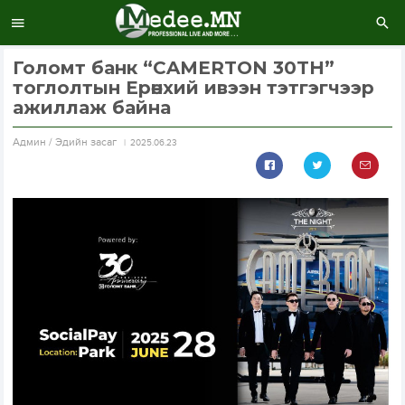
Голомт банк “CAMERTON 30TH”
тоглолтын Ерөнхий ивээн тэтгэгчээр
ажиллаж байна
Aдмин / Эдийн засаг
2025.06.23