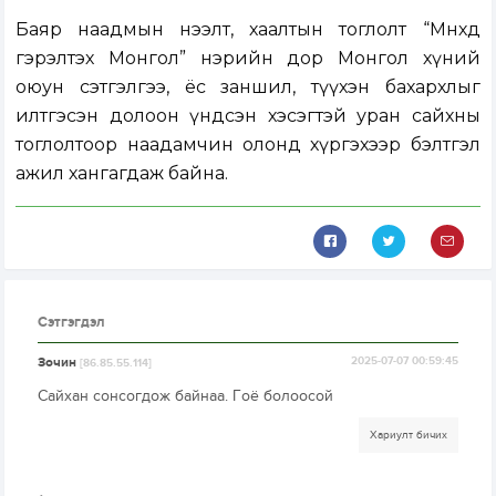
Баяр наадмын нээлт, хаалтын тоглолт “Мөнхөд
гэрэлтэх Монгол” нэрийн дор Монгол хүний
оюун сэтгэлгээ, ёс заншил, түүхэн бахархлыг
илтгэсэн долоон үндсэн хэсэгтэй уран сайхны
тоглолтоор наадамчин олонд хүргэхээр бэлтгэл
ажил хангагдаж байна.
Сэтгэгдэл
Зочин
2025-07-07 00:59:45
[86.85.55.114]
Сайхан сонсогдож байнаа. Гоё болоосой
Хариулт бичих