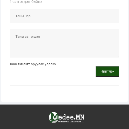
1
сэтгэгдэл байна
1000
тэмдэгт оруулах үлдлээ.
Нийтлэх