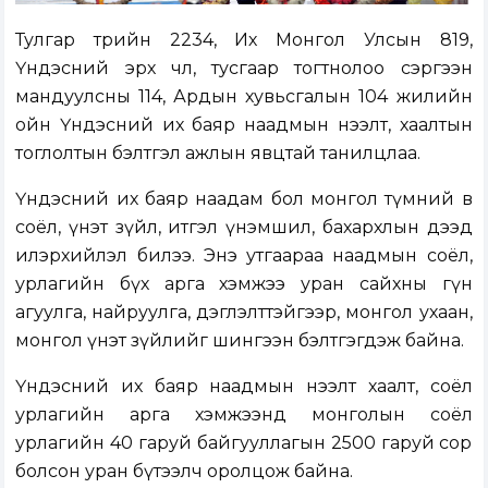
Тулгар төрийн 2234, Их Монгол Улсын 819,
Үндэсний эрх чөлөө, тусгаар тогтнолоо сэргээн
мандуулсны 114, Ардын хувьсгалын 104 жилийн
ойн Үндэсний их баяр наадмын нээлт, хаалтын
тоглолтын бэлтгэл ажлын явцтай танилцлаа.
Үндэсний их баяр наадам бол монгол түмний өв
соёл, үнэт зүйл, итгэл үнэмшил, бахархлын дээд
илэрхийлэл билээ. Энэ утгаараа наадмын соёл,
урлагийн бүх арга хэмжээ уран сайхны гүн
агуулга, найруулга, дэглэлттэйгээр, монгол ухаан,
монгол үнэт зүйлийг шингээн бэлтгэгдэж байна.
Үндэсний их баяр наадмын нээлт хаалт, соёл
урлагийн арга хэмжээнд монголын соёл
урлагийн 40 гаруй байгууллагын 2500 гаруй сор
болсон уран бүтээлч оролцож байна.