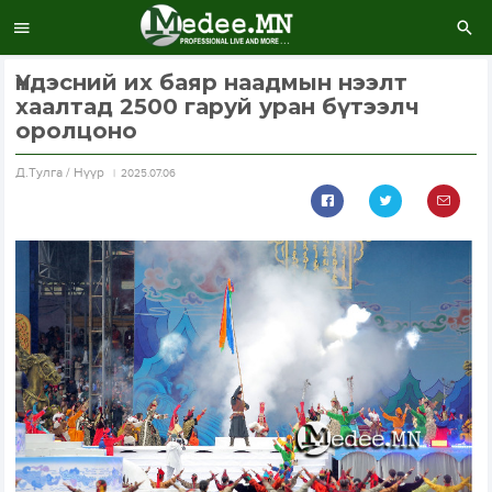
Үндэсний их баяр наадмын нээлт
хаалтад 2500 гаруй уран бүтээлч
оролцоно
Д.Тулга / Нүүр
2025.07.06