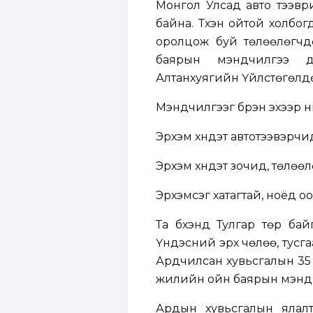
Монгол Улсад авто тээври
байна. Түүхэн ойтой холб
оролцож буй төлөөлөгчд
баярын мэндчилгээ д
Алтанхуягийн Үйлстөгөлд
Мэндчилгээг бүрэн эхээр нь 
Эрхэм хүндэт автотээвэрчид
Эрхэм хүндэт зочид, төлөөл
Эрхэмсэг хатагтай, ноёд оо
Та бүхэнд Тулгар төр бай
Үндэсний эрх чөлөө, тусга
Ардчилсан хувьсгалын 35 
жилийн ойн баярын мэндий
Ардын хувьсгалын ялал