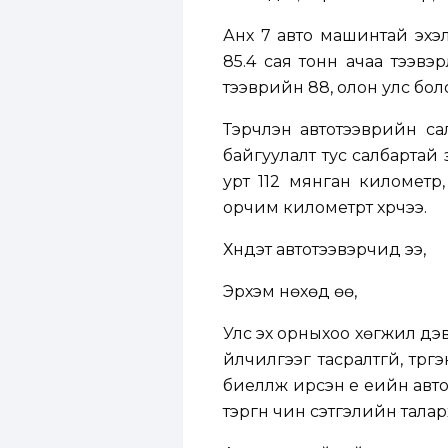
Анх 7 авто машинтай эхэ
85.4 сая тонн ачаа тээвэ
тээврийн 88, олон улс бол
Тэрчлэн автотээврийн сал
байгуулалт тус салбартай
урт 112 мянган километр
орчим километрт хүрчээ.
Хүндэт автотээвэрчид ээ,
Эрхэм нөхөд өө,
Улс эх орныхоо хөгжил дэ
үйлчилгээг тасралтгүй, түрг
биелүүлж ирсэн үе үеийн а
тэргүүн чин сэтгэлийн тал