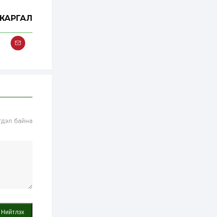
2 өдөр
2
0
ЖАРГАЛ
Өнгөрсөн сард
1,439.2 кг үнэт
металл худалдан
авчээ
2 өдөр
0
0
Б.Найдалаа: Энэ
өвөл илүү хүнд байж
магадгүй учир төр,
эрчим хүчний
байгууллагууд, иргэд
бэлтгэлээ...
2 өдөр
6
0
гдэл байна
Өнөөдөр сондгой
тоогоор төгссөн
автомашинтай иргэд
бензин авна
2 өдөр
0
3
ЗГ: Шатахууны
хангамж,
нийлүүлэлтийг
тогтворжуулах
асуудлыг хэлэлцэж
Нийтлэх
байна