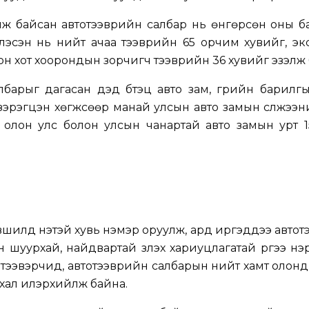
лж байсан автотээврийн салбар нь өнгөрсөн оны б
рлэсэн нь нийт ачаа тээврийн 65 орчим хувийг, э
он хот хоорондын зорчигч тээврийн 36 хувийг эзэлж 
барыг дагасан дэд бүтэц авто зам, гүүрийн барилгы
 зэрэгцэн хөгжсөөр манай улсын авто замын сүлжээ
, олон улс болон улсын чанартай авто замын урт 
вшилд үнэтэй хувь нэмэр оруулж, ард иргэддээ авто
эн шуурхай, найдвартай үзүүлэх хариуцлагатай үүргээ н
втотээвэрчид, автотээврийн салбарын нийт хамт олон
архал илэрхийлж байна.