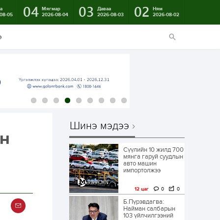
04
03
02
а
Мягмар
Даваа
Ням
08-05
2026-08-04
2026-08-03
2026-08-02
э
Шинэ мэдээ
ан
Сүүлийн 10 жилд 700
мянга гаруй суудлын
авто машин
импортолжээ
12 цаг
0
0
Б.Пүрэвдагва:
Найман салбарын
103 үйлчилгээний