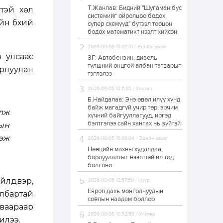
Т.Жанлав: Бидний "Шугаман бус
тэй хөл
Н.Номтойбаяр:
системийг ойролцоо бодох
Аймгуудад
йн бүхий
супер схемүүд" бүтээл тооцон
тулгамдаж буй
асуудлуудыг долоо
бодох математикт нээлт хийсэн
хоног бүр Засгийн
газрын...
2026-08-05 15:02:31 / Эдийн засаг
1 өдөр
0
0
э улсаас
ЗГ: Автобензин, дизель
УИХ-ын дарга
түлшний онцгой албан татварыг
рлуулан
С.Бямбацогт төрийг
тэглэлээ
төлөөлөн Сутай
хайрхны тэнгэрийг
2026-08-05 12:11:05 / Улстөр
тахих төрийн
тахилгад оролцлоо
Б.Найдалаа: Энэ өвөл илүү хүнд
1 өдөр
3
0
байж магадгүй учир төр, эрчим
улж
хүчний байгууллагууд, иргэд
“Хотын дарга сонсож
байна” 150150 тусгай
бэлтгэлээ сайн хангах нь зүйтэй
ын
дугаарыг
наймдугаар сарын
эж
2026-08-05 15:06:04 / Эдийн засаг
14-нөөс ажиллуулж...
Нөөцийн махны худалдаа,
1 өдөр
0
0
борлуулалтыг нээлттэй ил тод
болгоно
“Чингис хаан” олон
улсын нисэх буудал
үйлдвэр,
2026-08-05 12:57:50 / Нүүр
руу нийтийн тээврийн
автобус 24 цагаар
Европ дахь монголчуудын
лбартай
үйлчилж байна
соёлын наадам боллоо
аваараар
1 өдөр
1
0
2026-08-06 10:32:53 / Улстөр
илээ.
Нийслэлийн