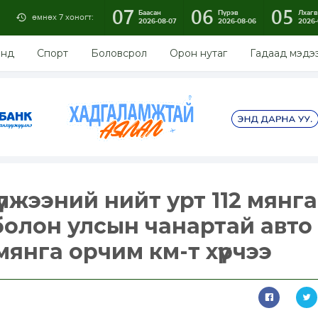
07
06
05
Баасан
Пүрэв
Лхагв
өмнөх 7 хоногт:
2026-08-07
2026-08-06
2026-
энд
Спорт
Боловсрол
Орон нутаг
Гадаад мэдэ
үлжээний нийт урт 112 мянг
 болон улсын чанартай авто
мянга орчим км-т хүрчээ