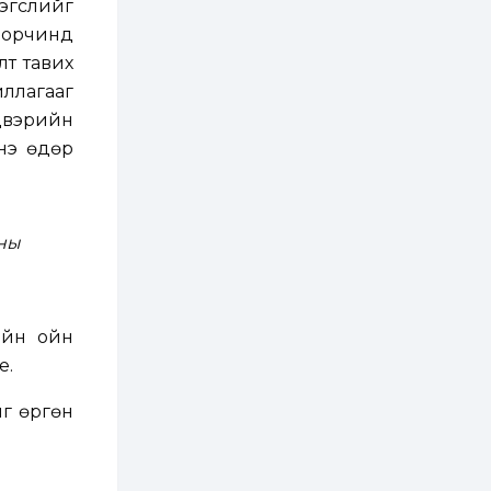
ААН-үүдийн дансыг
рэгслийг
битүүмжлэхгүй
ь орчинд
1 өдөр
1
0
лт тавих
Нөөцийн махны
ллагааг
худалдаа,
борлуулалтыг
лдвэрийн
нээлттэй ил тод
нэ өдөр
болгоно
2 өдөр
0
0
ЗГ: Автобензин,
дизель түлшний
онцгой албан
лны
татварыг тэглэлээ
2 өдөр
3
0
З.Мэндсайхан:
Хүнсний нөөцийг
лийн ойн
бэлтгэх агуулах,
е.
зоорь бэлтгэх ААН-
үүдэд хөнгөлөлттэй
зээл олгоно
2 өдөр
2
0
йг өргөн
Европ дахь
монголчуудын
соёлын наадам
боллоо