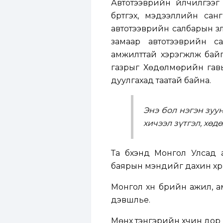
Автотээврийн үйлчилгээг 
бүртгэх, мэдээллийн санг
автотээврийн салбарын үзү
замаар автотээврийн с
амжилттай хэрэгжүүлж бай
газрыг Хөдөлмөрийн гав
дуулгахад таатай байна.
Энэ бол нэгэн зуу
хичээл зүтгэл, хө
Та бүхэнд Монгол Улсад а
баярын мэндийг дахин хүргэж
Монгол хүн бүрийн ажил,
дэвшүүлье.
Мөнх тэнгэрийн хүчин дор 