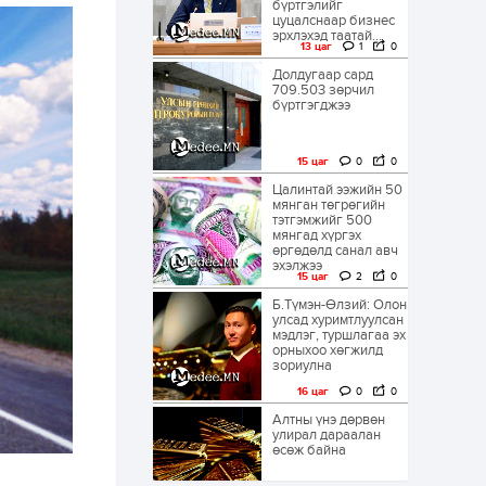
бүртгэлийг
цуцалснаар бизнес
эрхлэхэд таатай...
13 цаг
1
0
Долдугаар сард
709.503 зөрчил
бүртгэгджээ
15 цаг
0
0
Цалинтай ээжийн 50
мянган төгрөгийн
тэтгэмжийг 500
мянгад хүргэх
өргөдөлд санал авч
эхэлжээ
15 цаг
2
0
Б.Түмэн-Өлзий: Олон
улсад хуримтлуулсан
мэдлэг, туршлагаа эх
орныхоо хөгжилд
зориулна
16 цаг
0
0
Алтны үнэ дөрвөн
улирал дараалан
өсөж байна