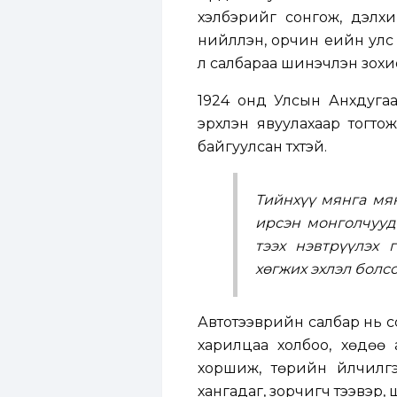
хэлбэрийг сонгож, дэлх
нийлүүлэн, орчин үеийн у
л салбараа шинэчлэн зохио
1924 онд Улсын Анхдугаар
эрхлэн явуулахаар тогто
байгуулсан түүхтэй.
Тийнхүү мянга мян
ирсэн монголчууд
тээх нэвтрүүлэх 
хөгжих эхлэл болс
Автотээврийн салбар нь үүс
харилцаа холбоо, хөдөө 
хоршиж, төрийн үйлчилгэ
хангадаг, зорчигч тээвэр,