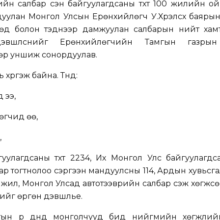
йн салбар үүсэн байгуулагдсаны түүхт 100 жилийн о
огдуулан Монгол Улсын Ерөнхийлөгч У.Хүрэлсүх баяры
өд болон тэднээр дамжуулан салбарын нийт хам
эвшүүлснийг Ерөнхийлөгчийн Тамгын газрын
өр уншиж сонордуулав.
хүргэж байна. Түүнд:
 ээ,
өгчид өө,
,
гуулагдсаны түүхт 2234, Их Монгол Улс байгуулагдс
ар тогтнолоо сэргээн мандуулсны 114, Ардын хувьсга
жил, Монгол Улсад автотээврийн салбар үүсэж хөгжс
г өргөн дэвшүүлье.
тын үр дүнд монголчууд бид нийгмийн хөгжли