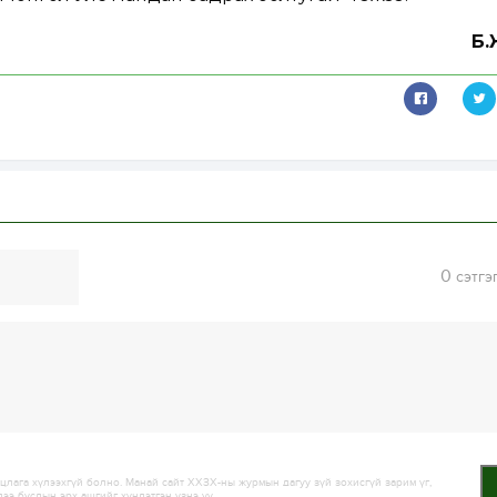
Б.
0
сэтгэ
лага хүлээхгүй болно. Манай сайт ХХЗХ-ны журмын дагуу зүй зохисгүй зарим үг,
дээ бусдын эрх ашгийг хүндэтгэн үзнэ үү.