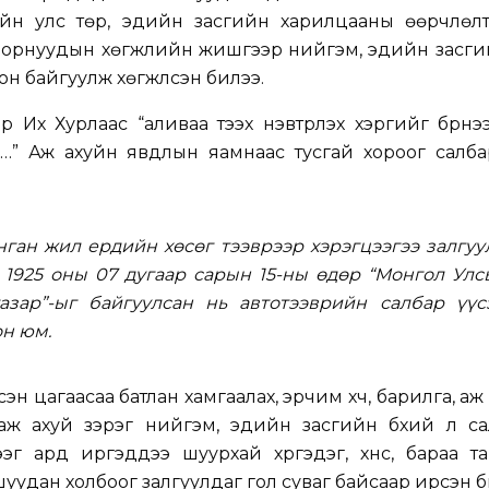
ийн улс төр, эдийн засгийн харилцааны өөрчлөлт
лс орнуудын хөгжлийн жишгээр нийгэм, эдийн засги
н байгуулж хөгжүүлсэн билээ.
 Их Хурлаас “аливаа тээх нэвтрүүлэх хэргийг бүрнэ
ж…” Аж ахуйн явдлын яамнаас тусгай хороог салба
ган жил ердийн хөсөг тээврээр хэрэгцээгээ залгу
 1925 оны 07 дугаар сарын 15-ны өдөр “Монгол Улс
газар”-ыг байгуулсан нь автотээврийн салбар үүс
он юм.
сэн цагаасаа батлан хамгаалах, эрчим хүч, барилга, аж 
аж ахуй зэрэг нийгэм, эдийн засгийн бүхий л са
эг ард иргэддээ шуурхай хүргэдэг, хүнс, бараа т
 шуудан холбоог залгуулдаг гол суваг байсаар ирсэн б