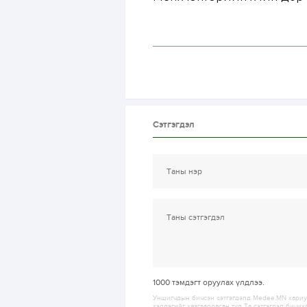
Сэтгэгдэл
1000
тэмдэгт оруулах үлдлээ.
Уншигчдын бичсэн сэтгэгдэлд Medee.MN хариуц
хэллэгийг хязгаарласан тул Та сэтгэгдэл бичих