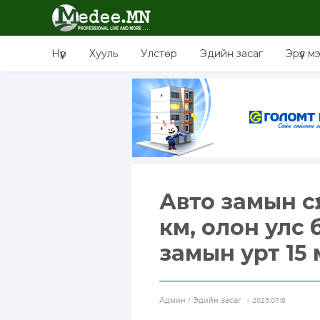
Нүүр
Хууль
Улстөр
Эдийн засаг
Эрүүл м
Авто замын с
км, олон улс
замын урт 15 
Aдмин / Эдийн засаг
2025.07.18