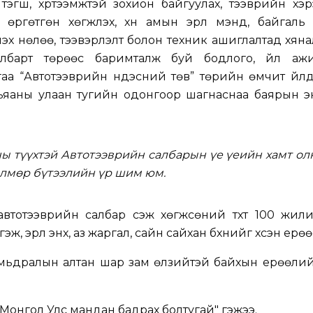
тэгш, хүртээмжтэй зохион байгуулах, тээврийн хэ
 өргөтгөн хөгжүүлэх, хүн амын эрүүл мэнд, байгал
үлэх нөлөө, тээвэрлэлт болон техник ашиглалтад хяна
албарт төрөөс баримталж буй бодлого, үйл ажи
гаа “Автотээврийн үндэсний төв” төрийн өмчит үй
ьяаны улаан тугийн одонгоор шагнаснаа баярын э
ны түүхтэй Автотээврийн салбарын үе үеийн хамт о
дөлмөр бүтээлийн үр шим юм.
втотээврийн салбар үүсэж хөгжсөний түүхт 100 жи
, эрүүл энх, аз жаргал, сайн сайхан бүхнийг хүсэн ерөө
 амьдралын алтан шар зам өлзийтэй байхын ерөөли
Монгол Улс мандан бадрах болтугай" гэжээ.