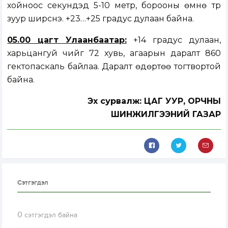
хойноос секундэд 5-10 метр, борооны өмнө түр
зуур ширүүснэ. +23…+25 градус дулаан байна.
05.00 цагт Улаанбаатар:
+14 градус дулаан,
харьцангуй чийг 72 хувь, агаарын даралт 860
гектопаскаль байлаа. Даралт өдөртөө тогтвортой
байна.
Эх сурвалж: ЦАГ УУР, ОРЧНЫ
ШИНЖИЛГЭЭНИЙ ГАЗАР
Сэтгэгдэл
0
сэтгэгдэл байна