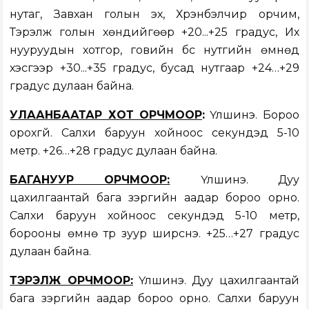
нутаг, Завхан голын эх, Хүрэнбэлчир орчим,
Тэрэлж голын хөндийгөөр +20...+25 градус, Их
нууруудын хотгор, говийн бүс нутгийн өмнөд
хэсгээр +30...+35 градус, бусад нутгаар +24…+29
градус дулаан байна.
УЛААНБААТАР ХОТ ОРЧМООР
:
Үүлшинэ. Бороо
орохгүй. Салхи баруун хойноос секундэд 5-10
метр. +26…+28 градус дулаан байна.
БАГАНУУР ОРЧМООР:
Үүлшинэ. Дуу
цахилгаантай бага зэргийн аадар бороо орно.
Салхи баруун хойноос секундэд 5-10 метр,
борооны өмнө түр зуур ширүүснэ. +25…+27 градус
дулаан байна.
ТЭРЭЛЖ ОРЧМООР:
Үүлшинэ. Дуу цахилгаантай
бага зэргийн аадар бороо орно. Салхи баруун