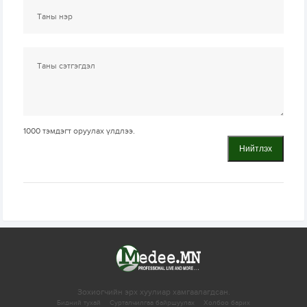
1000
тэмдэгт оруулах үлдлээ.
Нийтлэх
Зохиогчийн эрх хуулиар хамгаалагдсан.
Бидний тухай
Сурталчилгаа байршуулах
Холбоо барих