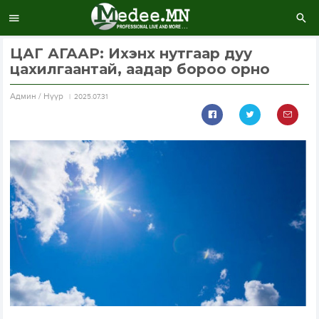
ЦАГ АГААР: Ихэнх нутгаар дуу
цахилгаантай, аадар бороо орно
Aдмин / Нүүр
2025.07.31