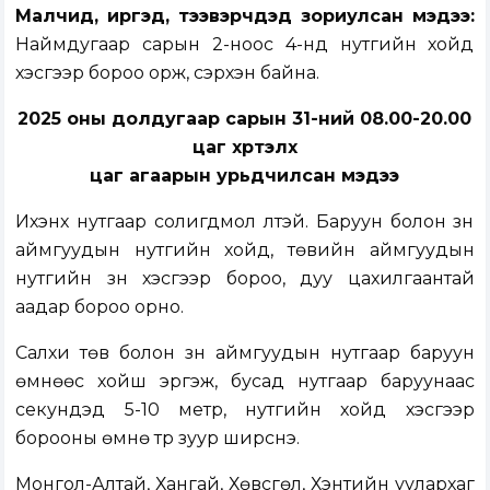
Малчид, иргэд, тээвэрчдэд зориулсан мэдээ:
Наймдугаар сарын 2-ноос 4-нд нутгийн хойд
хэсгээр бороо орж, сэрүүхэн байна.
2025 оны долдугаар сарын 31-ний 08.00-20.00
цаг хүртэлх
цаг агаарын урьдчилсан мэдээ
Ихэнх нутгаар солигдмол үүлтэй. Баруун болон зүүн
аймгуудын нутгийн хойд, төвийн аймгуудын
нутгийн зүүн хэсгээр бороо, дуу цахилгаантай
аадар бороо орно.
Салхи төв болон зүүн аймгуудын нутгаар баруун
өмнөөс хойш эргэж, бусад нутгаар баруунаас
секундэд 5-10 метр, нутгийн хойд хэсгээр
борооны өмнө түр зуур ширүүснэ.
Монгол-Алтай, Хангай, Хөвсгөл, Хэнтийн уулархаг