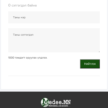
0
сэтгэгдэл байна
1000
тэмдэгт оруулах үлдлээ.
Нийтлэх