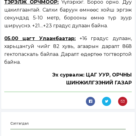
ТЭРЭЛЖ ОРЧМООР:
Үүлэрхэг. Бороо орно. Дуу
цахилгаантай. Салхи баруун өмнөөс хойш эргэж
секундэд 5-10 метр, борооны өмнө түр зуур
ширүүснэ. +21…+23 градус дулаан байна.
05.00 цагт Улаанбаатар:
+16 градус дулаан,
харьцангуй чийг 82 хувь, агаарын даралт 868
гектопаскаль байлаа. Даралт өдөртөө тогтвортой
байна.
Эх сурвалж: ЦАГ УУР, ОРЧНЫ
ШИНЖИЛГЭЭНИЙ ГАЗАР
Сэтгэгдэл