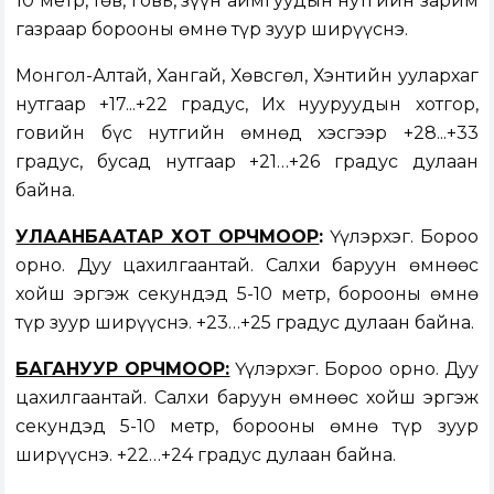
10 метр, төв, говь, зүүн аймгуудын нутгийн зарим
газраар борооны өмнө түр зуур ширүүснэ.
Монгол-Алтай, Хангай, Хөвсгөл, Хэнтийн уулархаг
нутгаар +17...+22 градус, Их нууруудын хотгор,
говийн бүс нутгийн өмнөд хэсгээр +28...+33
градус, бусад нутгаар +21…+26 градус дулаан
байна.
УЛААНБААТАР ХОТ ОРЧМООР
:
Үүлэрхэг. Бороо
орно. Дуу цахилгаантай. Салхи баруун өмнөөс
хойш эргэж секундэд 5-10 метр, борооны өмнө
түр зуур ширүүснэ. +23…+25 градус дулаан байна.
БАГАНУУР ОРЧМООР:
Үүлэрхэг. Бороо орно. Дуу
цахилгаантай. Салхи баруун өмнөөс хойш эргэж
секундэд 5-10 метр, борооны өмнө түр зуур
ширүүснэ. +22…+24 градус дулаан байна.