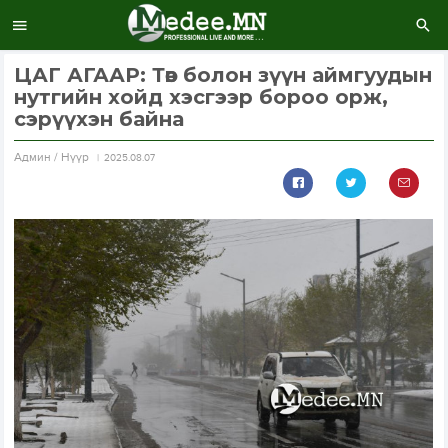
ЦАГ АГААР: Төв болон зүүн аймгуудын
нутгийн хойд хэсгээр бороо орж,
сэрүүхэн байна
Aдмин / Нүүр
2025.08.07