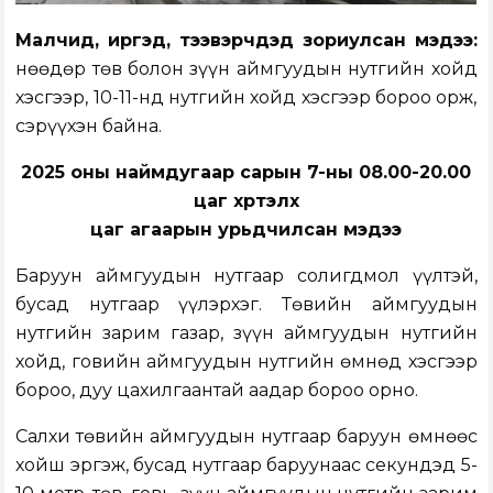
Малчид, иргэд, тээвэрчдэд зориулсан мэдээ:
Өнөөдөр төв болон зүүн аймгуудын нутгийн хойд
хэсгээр, 10-11-нд нутгийн хойд хэсгээр бороо орж,
сэрүүхэн байна.
2025 оны наймдугаар сарын 7-ны 08.00-20.00
цаг хүртэлх
цаг агаарын урьдчилсан мэдээ
Баруун аймгуудын нутгаар солигдмол үүлтэй,
бусад нутгаар үүлэрхэг. Төвийн аймгуудын
нутгийн зарим газар, зүүн аймгуудын нутгийн
хойд, говийн аймгуудын нутгийн өмнөд хэсгээр
бороо, дуу цахилгаантай аадар бороо орно.
Салхи төвийн аймгуудын нутгаар баруун өмнөөс
хойш эргэж, бусад нутгаар баруунаас секундэд 5-