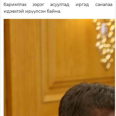
баримтлах зэрэг асуултад иргэд саналаа
идэвхтэй ирүүлсэн байна.