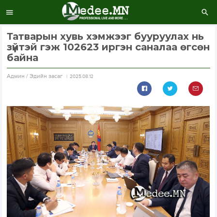
Татварын хувь хэмжээг бууруулах нь
зүйтэй гэж 102623 иргэн саналаа өгcөн
байна
Aдмин / Эдийн засаг
2025.08.12