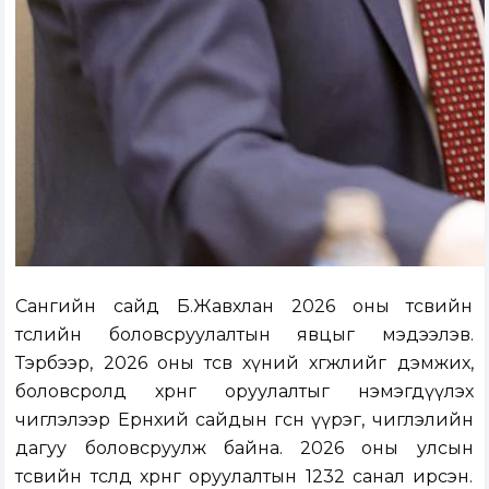
Сангийн сайд Б.Жавхлан 2026 оны төсвийн
төслийн боловсруулалтын явцыг мэдээлэв.
Тэрбээр, 2026 оны төсөв хүний хөгжлийг дэмжих,
боловсролд хөрөнгө оруулалтыг нэмэгдүүлэх
чиглэлээр Ерөнхий сайдын өгсөн үүрэг, чиглэлийн
дагуу боловсруулж байна. 2026 оны улсын
төсвийн төсөлд хөрөнгө оруулалтын 1232 санал ирсэн.