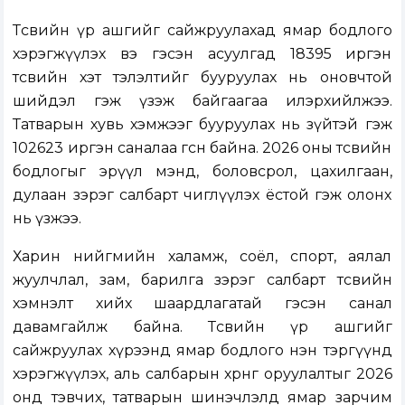
Төсвийн үр ашгийг сайжруулахад ямар бодлого
хэрэгжүүлэх вэ гэсэн асуулгад 18395 иргэн
төсвийн хэт тэлэлтийг бууруулах нь оновчтой
шийдэл гэж үзэж байгаагаа илэрхийлжээ.
Татварын хувь хэмжээг бууруулах нь зүйтэй гэж
102623 иргэн саналаа өгcөн байна. 2026 оны төсвийн
бодлогыг эрүүл мэнд, боловсрол, цахилгаан,
дулаан зэрэг салбарт чиглүүлэх ёстой гэж олонх
нь үзжээ.
Харин нийгмийн халамж, соёл, спорт, аялал
жуулчлал, зам, барилга зэрэг салбарт төсвийн
хэмнэлт хийх шаардлагатай гэсэн санал
давамгайлж байна. Төсвийн үр ашгийг
сайжруулах хүрээнд ямар бодлого нэн тэргүүнд
хэрэгжүүлэх, аль салбарын хөрөнгө оруулалтыг 2026
онд тэвчих, татварын шинэчлэлд ямар зарчим