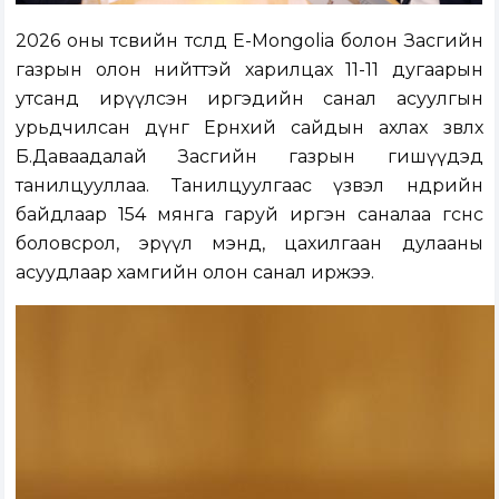
2026 оны төсвийн төсөлд E-Mongolia болон Засгийн
газрын олон нийттэй харилцах 11-11 дугаарын
утсанд ирүүлсэн иргэдийн санал асуулгын
урьдчилсан дүнг Ерөнхий сайдын ахлах зөвлөх
Б.Даваадалай Засгийн газрын гишүүдэд
танилцууллаа. Танилцуулгаас үзвэл өнөөдрийн
байдлаар 154 мянга гаруй иргэн саналаа өгснөөс
боловсрол, эрүүл мэнд, цахилгаан дулааны
асуудлаар хамгийн олон санал иржээ.