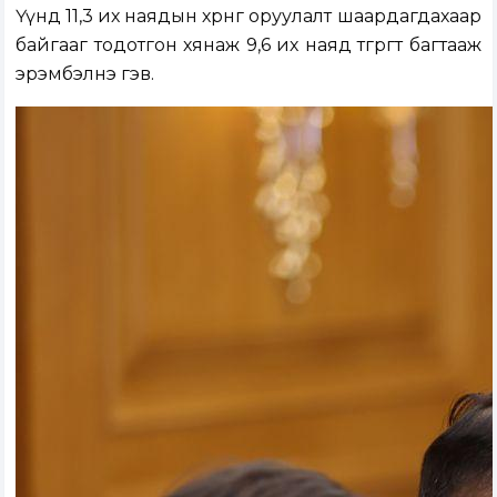
Үүнд 11,3 их наядын хөрөнгө оруулалт шаардагдахаар
байгааг тодотгон хянаж 9,6 их наяд төгрөгт багтааж
эрэмбэлнэ гэв.