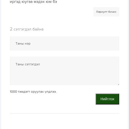
иргэд юугаа мэдэх юм бэ
Хариулт бичих
2
сэтгэгдэл байна
1000
тэмдэгт оруулах үлдлээ.
Нийтлэх