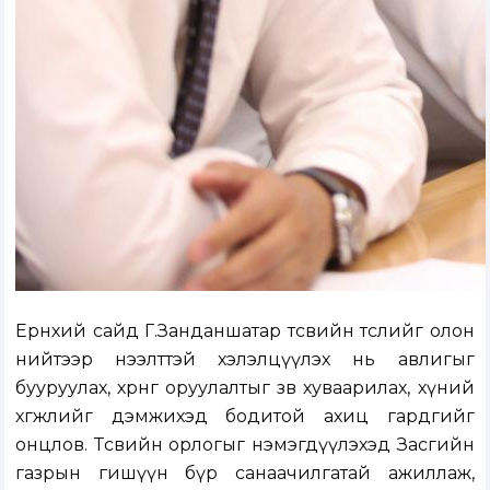
Ерөнхий сайд Г.Занданшатар төсвийн төслийг олон
нийтээр нээлттэй хэлэлцүүлэх нь авлигыг
бууруулах, хөрөнгө оруулалтыг зөв хуваарилах, хүний
хөгжлийг дэмжихэд бодитой ахиц гардгийг
онцлов. Төсвийн орлогыг нэмэгдүүлэхэд Засгийн
газрын гишүүн бүр санаачилгатай ажиллаж,