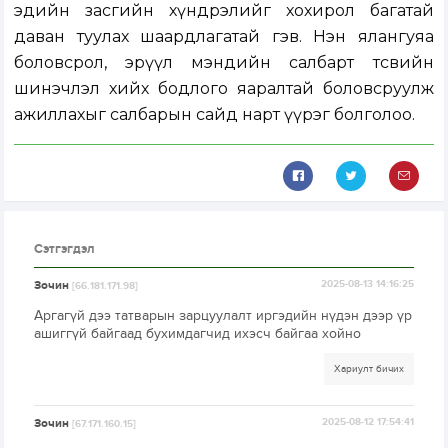
эдийн засгийн хүндрэлийг хохирол багатай
даван туулах шаардлагатай гэв. Нэн ялангуяа
боловсрол, эрүүл мэндийн салбарт төсвийн
шинэчлэл хийх бодлого яаралтай боловсруулж
ажиллахыг салбарын сайд нарт үүрэг болголоо.
Сэтгэгдэл
Зочин
2025-08-13 14:16:25
[66.181.171.98]
Аргагүй дээ татварын зарцуулалт иргэдийн нүдэн дээр үр
ашиггүй байгаад бухимдагчид ихэсч байгаа хойно
Хариулт бичих
Зочин
2025-08-12 17:54:41
[67.171.160.15]