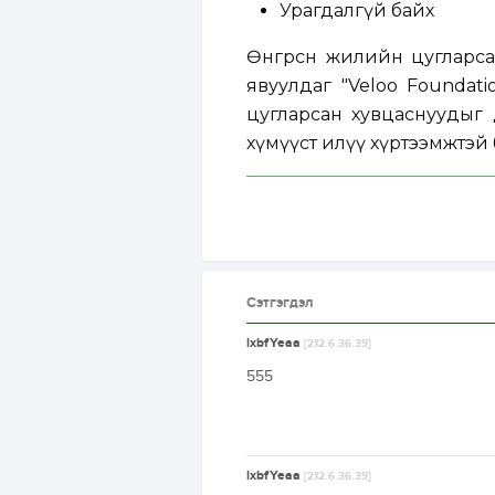
Урагдалгүй байх
Өнгөрсөн жилийн цугларс
явуулдаг "Veloo Foundatio
цугларсан хувцаснуудыг
хүмүүст илүү хүртээмжтэй
Сэтгэгдэл
lxbfYeaa
[212.6.36.39]
555
lxbfYeaa
[212.6.36.39]