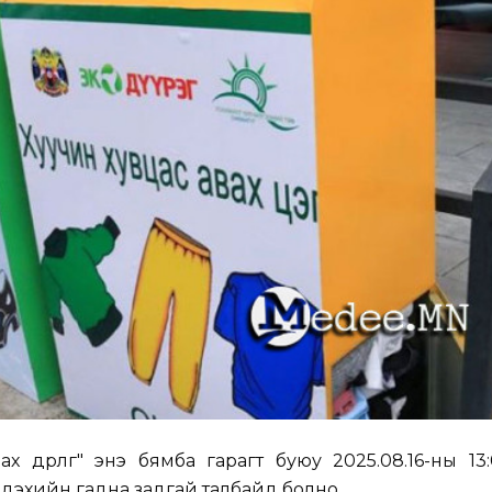
х өдөрлөг" энэ бямба гарагт буюу 2025.08.16-ны 13:
лдэхийн гадна задгай талбайд болно.