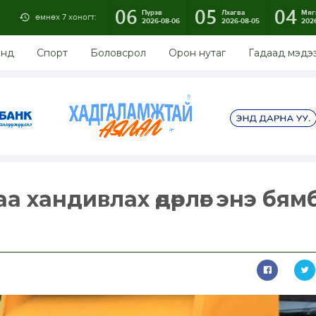
06
05
04
Пүрэв
Лхагва
Мяг
өмнөх 7 хоногт:
2026-08-06
2026-08-05
202
энд
Спорт
Боловсрол
Орон нутаг
Гадаад мэдэ
а хандивлах өдөрлөг энэ бям