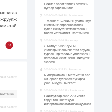
Неймар зодог тайлах эсэхээ 12
Н.Номтойбаяр:
дугаар сард шийднэ
Аймгуудад
тулгамдаж буй
иллагаа
асуудлуудыг долоо
2026-08-05 11:49:38 / Эдийн засаг
айжруулж
хоног бүр Засгийн
Т.Жанлав: Бидний "Шугаман бус
газрын...
системийг ойролцоо бодох
ламжтай
1 өдөр
0
0
супер схемүүд" бүтээл тооцон
УИХ-ын дарга
бодох математикт нээлт хийсэн
С.Бямбацогт төрийг
төлөөлөн Сутай
2026-08-04 10:08:29 / Улстөр
хайрхны тэнгэрийг
тахих төрийн
Д.Батлут: “Зэв” сумны
тахилгад оролцлоо
үйлдвэрийг ашиглалтад оруулж,
1 өдөр
2
0
гурван нэр төрлийг үйлдвэрлэн
дотоодын хэрэгцээнд нийлүүлж
“Хотын дарга сонсож
байна” 150150 тусгай
эхэлсэн
дугаарыг
наймдугаар сарын
2026-08-04 11:28:33 / Боловсрол
14-нөөс ажиллуулж...
Б.Идэржавхлан: Математик бол
08-18 04:08:12
1 өдөр
0
0
амьдралд тулгарах бүх арга
ухааны суурь ойлголт
“Чингис хаан” олон
улсын нисэх буудал
2026-08-04 10:30:38 / Эдийн засаг
руу нийтийн тээврийн
риулт бичих
автобус 24 цагаар
Наймдугаар сард 270 мянга
үйлчилж байна
гаруй тонн шатахуун
импортлохоор баталгаажуулжээ
1 өдөр
1
0
08-18 04:08:12
Нийслэлийн
2026-08-04 10:37:33 / Эдийн засаг