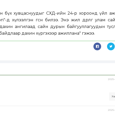
ан бүх хувцаснуудыг СХД-ийн 24-р хороонд үйл аж
n"-д хүлээлгэн өгсөн билээ. Энэ жил өдөрлөгөө улам с
 дахин ангилаад сайн дурын байгууллагуудын тус
 байдлаар дахин хүргэхээр ажиллана" гэжээ.
2025-
Ха
2025-