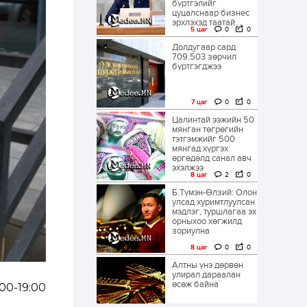
бүртгэлийг
цуцалснаар бизнес
эрхлэхэд таатай...
5 цаг
0
0
Долдугаар сард
709.503 зөрчил
бүртгэгджээ
7 цаг
0
0
Цалинтай ээжийн 50
мянган төгрөгийн
тэтгэмжийг 500
мянгад хүргэх
өргөдөлд санал авч
эхэлжээ
8 цаг
2
0
Б.Түмэн-Өлзий: Олон
улсад хуримтлуулсан
мэдлэг, туршлагаа эх
орныхоо хөгжилд
зориулна
8 цаг
0
0
Алтны үнэ дөрвөн
улирал дараалан
өсөж байна
00-19:00