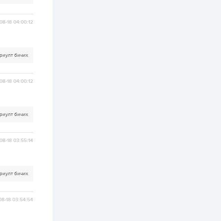
2 өдөр
2
0
08-18 04:00:12
Өнгөрсөн сард
1,439.2 кг үнэт
металл худалдан
авчээ
риулт бичих
2 өдөр
0
0
Б.Найдалаа: Энэ
08-18 04:00:12
өвөл илүү хүнд байж
магадгүй учир төр,
эрчим хүчний
байгууллагууд, иргэд
бэлтгэлээ...
риулт бичих
2 өдөр
6
0
Өнөөдөр сондгой
тоогоор төгссөн
08-18 03:55:14
автомашинтай иргэд
бензин авна
2 өдөр
0
3
риулт бичих
ЗГ: Шатахууны
хангамж,
нийлүүлэлтийг
08-18 03:54:54
тогтворжуулах
асуудлыг хэлэлцэж
байна