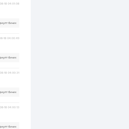
ААН-үүдийн дансыг
08-18 04:01:08
битүүмжлэхгүй
1 өдөр
1
0
Нөөцийн махны
риулт бичих
худалдаа,
борлуулалтыг
нээлттэй ил тод
08-18 04:00:49
болгоно
2 өдөр
0
0
ЗГ: Автобензин,
дизель түлшний
риулт бичих
онцгой албан
татварыг тэглэлээ
08-18 04:00:31
2 өдөр
3
0
З.Мэндсайхан:
Хүнсний нөөцийг
бэлтгэх агуулах,
риулт бичих
зоорь бэлтгэх ААН-
үүдэд хөнгөлөлттэй
зээл олгоно
2 өдөр
1
0
08-18 04:00:13
Европ дахь
монголчуудын
соёлын наадам
боллоо
риулт бичих