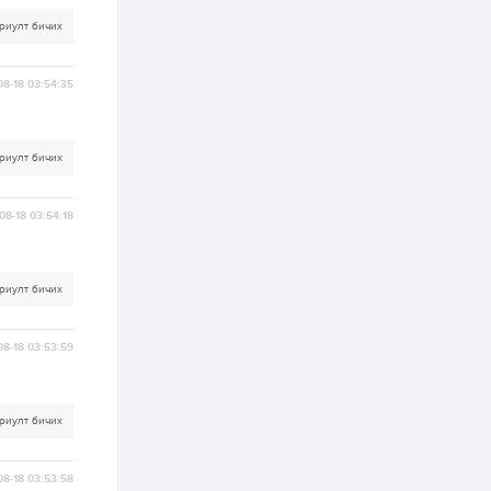
2 өдөр
0
0
риулт бичих
Т.Жанлав: Бидний
"Шугаман бус
системийг ойролцоо
бодох супер схемүүд"
08-18 03:54:35
бүтээл тооцон
бодох...
2 өдөр
7
3
С.Бямбацогт:
риулт бичих
Хэлэлцүүлгээс илүү
хэрэгжилт,
амлалтаас илүү
бодит үр дүн чухал
08-18 03:54:18
3 өдөр
0
0
Неймар зодог тайлах
эсэхээ 12 дугаар сард
риулт бичих
шийднэ
08-18 03:53:59
3 өдөр
0
3
Нийслэлийн 30
дугаар сургуулийг 10
дугаар сарын 1-нд
риулт бичих
ашиглалтад оруулна
3 өдөр
0
0
08-18 03:53:58