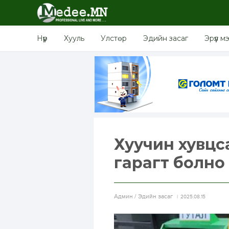
Нүүр
Хууль
Улстөр
Эдийн засаг
Эрүүл м
Хуучин хувцса
гарагт болно
Aдмин / Эдийн засаг
2025.08.15