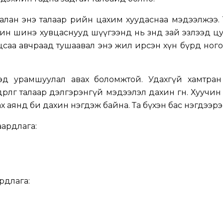
ргалан энэ талаар өөрийн цахим хуудаснаа мэдээлжээ.
уучин шинэ хувцаснууд шүүгээнд нь зөндөө зай эзлээд ц
 хувцсаа авчраад тушаавал энэ жил ирсэн хүн бүрд ног
эд урамшуулал авах боломжтой. Удахгүй хамтран
өрлөг талаар дэлгэрэнгүй мэдээлэл дахин өгнө. Хуучин
х аянд би дахин нэгдэж байна. Та бүхэн бас нэгдээрэ
аардлага:
рдлага: