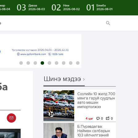
03
02
01
мар
Даваа
Ням
Бямба
6-08-04
2026-08-03
2026-08-02
2026-08-01
э
Шинэ мэдээ
ба
Сүүлийн 10 жилд 700
мянга гаруй суудлын
авто машин
импортолжээ
4 цаг
0
0
Б.Пүрэвдагва:
Найман салбарын
103 үйлчилгээний