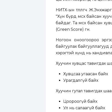
НИТХ-ын төлөөлөгч Ж.Энхжа
"Хүн бүрд өмсөхөө байсан х
байдаг. Та өмсөхөө байсан
(Green Score) өгнө.
Ногоон оноогоороо эргэ
байгуулах байгууллагууд өд
хэрэгтэй хүнд нь хандивла
Хуучин хувцас тавигдах ш
Хувцсаа угаасан байх
Урагдалгүй байх
Хуучин гутал тавигдах шаа
Цоороогүй байх
Ул нь салаагүй байх