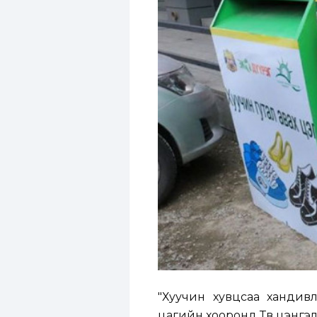
"Хуучин хувцсаа хандивла
цагийн хооронд Төв цэнгэ