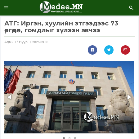
АТГ: Иргэн, хуулийн этгээдээс 73
өргөдөл, гомдлыг хүлээн авчээ
Aдмин / Нүүр
2025.09.03