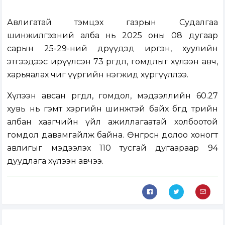
Авлигатай тэмцэх газрын Судалгаа
шинжилгээний алба нь 2025 оны 08 дугаар
сарын 25-29-ний өдрүүдэд иргэн, хуулийн
этгээдээс ирүүлсэн 73 өргөдөл, гомдлыг хүлээн авч,
харьяалах чиг үүргийн нэгжид хүргүүллээ.
Хүлээн авсан өргөдөл, гомдол, мэдээллийн 60.27
хувь нь гэмт хэргийн шинжтэй байх бөгөөд төрийн
албан хаагчийн үйл ажиллагаатай холбоотой
гомдол давамгайлж байна. Өнгөрсөн долоо хоногт
авлигыг мэдээлэх 110 тусгай дугаараар 94
дуудлага хүлээн авчээ.