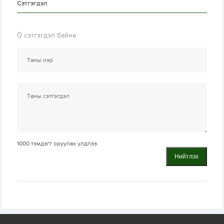
Сэтгэгдэл
0
сэтгэгдэл байна
1000
тэмдэгт оруулах үлдлээ.
Нийтлэх