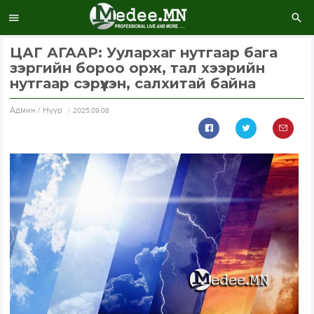
ЦАГ АГААР: Уулархаг нутгаар бага
зэргийн бороо орж, тал хээрийн
нутгаар сэрүүхэн, салхитай байна
Aдмин / Нүүр
2025.09.08