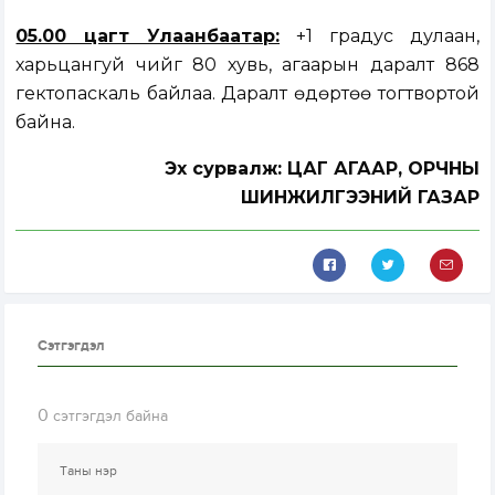
05.00 цагт Улаанбаатар:
+1 градус дулаан,
харьцангуй чийг 80 хувь, агаарын даралт 868
гектопаскаль байлаа. Даралт өдөртөө тогтвортой
байна.
Эх сурвалж: ЦАГ АГААР, ОРЧНЫ
ШИНЖИЛГЭЭНИЙ ГАЗАР
Сэтгэгдэл
0
сэтгэгдэл байна