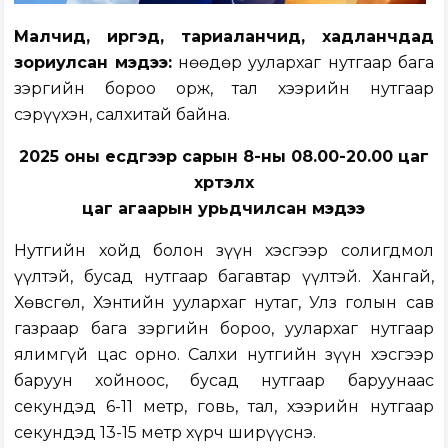
Малчид, иргэд, тариаланчид, хадланчдад
зориулсан мэдээ:
Өнөөдөр уулархаг нутгаар бага
зэргийн бороо орж, тал хээрийн нутгаар
сэрүүхэн, салхитай байна.
2025 оны есдүгээр сарын 8-ны 08.00-20.00 цаг
хүртэлх
цаг агаарын урьдчилсан мэдээ
Нутгийн хойд болон зүүн хэсгээр солигдмол
үүлтэй, бусад нутгаар багавтар үүлтэй. Хангай,
Хөвсгөл, Хэнтийн уулархаг нутаг, Улз голын сав
газраар бага зэргийн бороо, уулархаг нутгаар
ялимгүй цас орно. Салхи нутгийн зүүн хэсгээр
баруун хойноос, бусад нутгаар баруунаас
секундэд 6-11 метр, говь, тал, хээрийн нутгаар
секундэд 13-15 метр хүрч ширүүснэ.