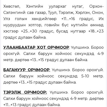
Хөвсгөл, Хэнтийн уулархаг нутаг, Орхон-
Сэлэнгинй сав газар, Туул, Тэрэлж, Хэрлэн, Онон,
Улз голын хөндийгөөр +11…+16 градус, Их
нууруудын хотгор, говийн бүс нутгийн өмнөд
хэсгээр +25...+30 градус, бусад нутгаар +18...+23
градус дулаан байна.
УЛААНБААТАР ХОТ ОРЧМООР
: Үүлшинэ. Бороо
орохгүй. Салхи баруун хойноос секундэд 4-9
метр. Өдөртөө +13...+15 градус дулаан байна.
БАГАНУУР ОРЧМООР
:
Үүлшинэ. Бороо орохгүй.
Салхи баруун хойноос секундэд 5-10 метр.
Өдөртөө +13...+15 градус дулаан байна.
ТЭРЭЛЖ ОРЧМООР:
Үүлшинэ. Бороо орохгүй.
Салхи баруун хойноос секундэд 4-9 метр. Өдөртөө
+11...+13 градус дулаан байна.