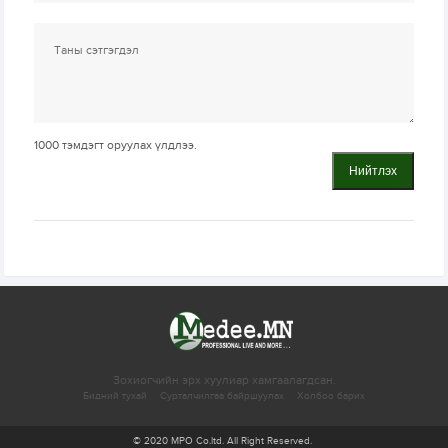
1000
тэмдэгт оруулах үлдлээ.
Нийтлэх
Зохиогчийн эрх хуулиар хамгаалагдсан.
Бидний тухай
Сурталчилгаа байршуулах
Холбоо барих
© 2020 MPO Co.ltd. All Right Reserved.