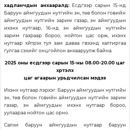
хадланчдын анхааралд:
Есдүгээр сарын 15-нд
Баруун аймгуудын нутгийн зүүн, төв болон говийн
аймгуудын нутгийн зарим газар, зүүн аймгуудын
ихэнх нутгаар, 16-нд зүүн аймгуудын нутгийн
зарим газраар бороо, нойтон цас орж, ихэнх
нутгаар хүйтрэх тул зам даваа гүвээнд халтиргаа
гулгаа үүсэхийг онцгойлон анхааруулж байна.
2025 оны есдүгээр сарын 15-ны 08.00-20.00 цаг
хүртэлх
цаг агаарын урьдчилсан мэдээ
Ихэнх нутгаар үүлэрхэг. Баруун аймгуудын нутгийн
зүүн, төв болон говийн аймгуудын нутгийн зарим
газар, зүүн аймгуудын ихэнх нутгаар бороо,
уулаараа нойтон цас орно.
Салхи баруун аймгуудын нутгаар баруун