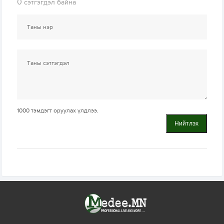
0
сэтгэгдэл байна
1000
тэмдэгт оруулах үлдлээ.
Нийтлэх