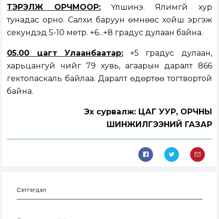
ТЭРЭЛЖ ОРЧМООР:
Үүлшинэ. Ялимгүй хур
тунадас орно. Салхи баруун өмнөөс хойш эргэж
секундэд 5-10 метр. +6...+8 градус дулаан байна.
05.00 цагт Улаанбаатар:
+5 градус дулаан,
харьцангуй чийг 79 хувь, агаарын даралт 866
гектопаскаль байлаа. Даралт өдөртөө тогтвортой
байна.
Эх сурвалж: ЦАГ УУР, ОРЧНЫ
ШИНЖИЛГЭЭНИЙ ГАЗАР
Сэтгэгдэл