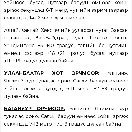
хойноос, бусад нутгаар баруун өмнөөс хойш
эргэж секундэд 6-11 метр, нутгийн зарим газраар
секундэд 14-16 метр хүрч ширүүснэ.
Алтай, Хангай, Хөвсгөлийн уулархаг нутаг, Завхан
голын эх, Заг-Байдраг, Туул, Тэрэлж голын
хөндийгөөр +5…+10 градус, говийн бүс нутгийн
өмнөд хэсгээр +16...+21 градус, бусад нутгаар
+11...+16 градус дулаан байна.
УЛААНБААТАР ХОТ ОРЧМООР
:
Үүлшинэ.
Ялимгүй хур тунадас орно. Салхи баруун өмнөөс
хойш эргэж секундэд 6-11 метр. +7...+9 градус
дулаан байна.
БАГАНУУР ОРЧМООР:
Үүлшинэ. Ялимгүй хур
тунадас орно. Салхи баруун өмнөөс хойш эргэж
секундэд 7-12 метр. +7...+9 градус дулаан байна.