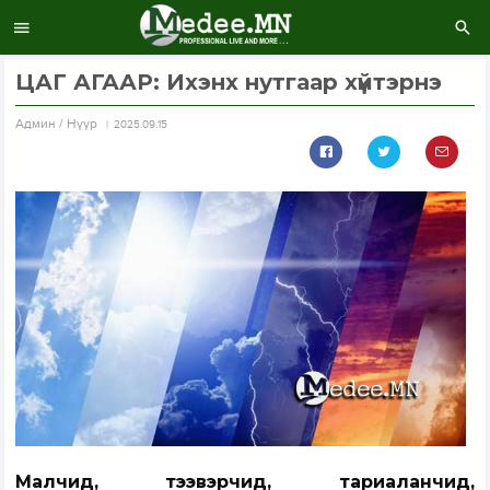
ЦАГ АГААР: Ихэнх нутгаар хүйтэрнэ
Aдмин / Нүүр
2025.09.15
Малчид, тээвэрчид, тариаланчид,