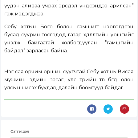
үүдэн аливаа учрах эрсдэл үндсэндээ арилсан”
гэж мэдэгджээ.
Себу хотын Бого болон гамшигт нэрвэгдсэн
бусад суурин тосгодод газар хөдлөлтийн уршгийг
үнэлж байгаатай холбогдуулан “гамшгийн
байдал” зарласан байна.
Нэг сая орчим оршин суугчтай Себу хот нь Висая
мужийн эдийн засаг, улс төрийн төв бөгөөд олон
улсын нисэх буудал, далайн боомтууд байдаг.
Сэтгэгдэл