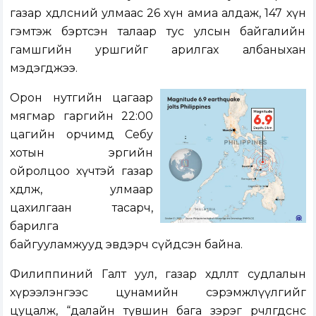
газар хөдөлсний улмаас 26 хүн амиа алдаж, 147 хүн
гэмтэж бэртсэн талаар тус улсын байгалийн
гамшгийн уршгийг арилгах албаныхан
мэдэгджээ.
Орон нутгийн цагаар
мягмар гаргийн 22:00
цагийн орчимд Себу
хотын эргийн
ойролцоо хүчтэй газар
хөдөлж, улмаар
цахилгаан тасарч,
барилга
байгууламжууд эвдэрч сүйдсэн байна.
Филиппиний Галт уул, газар хөдлөлт судлалын
хүрээлэнгээс цунамийн сэрэмжлүүлгийг
цуцалж, “далайн түвшин бага зэрэг өөрчлөгдсөнөөс