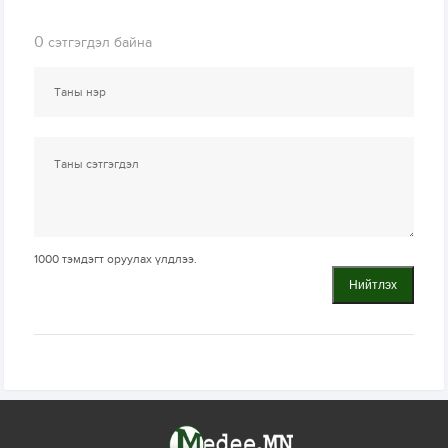
0
сэтгэгдэл байна
1000
тэмдэгт оруулах үлдлээ.
Нийтлэх