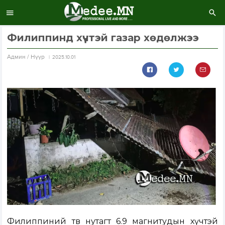
Филиппинд хүчтэй газар хөдөлжээ
Aдмин / Нүүр
2025.10.01
Филиппиний төв нутагт 6.9 магнитудын хүчтэй