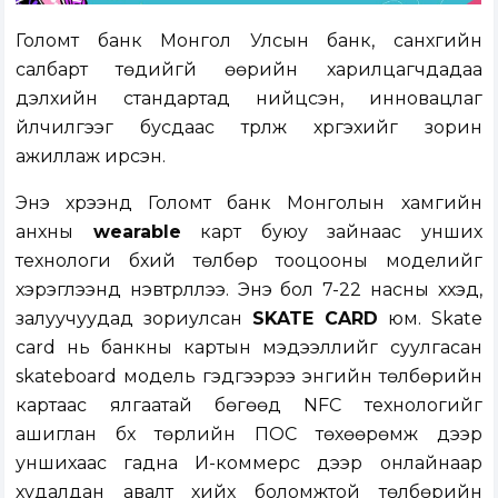
Голомт банк Монгол Улсын банк, санхүүгийн
салбарт төдийгүй өөрийн харилцагчдадаа
дэлхийн стандартад нийцсэн, инновацлаг
үйлчилгээг бусдаас түрүүлж хүргэхийг зорин
ажиллаж ирсэн.
Энэ хүрээнд Голомт банк Монголын хамгийн
анхны
wearable
карт буюу зайнаас унших
технологи бүхий төлбөр тооцооны моделийг
хэрэглээнд нэвтрүүллээ. Энэ бол 7-22 насны хүүхэд,
залуучуудад зориулсан
SKATE CARD
юм. Skate
card нь банкны картын мэдээллийг суулгасан
skateboard модель гэдгээрээ энгийн төлбөрийн
картаас ялгаатай бөгөөд NFC технологийг
ашиглан бүх төрлийн ПОС төхөөрөмж дээр
уншихаас гадна И-коммерс дээр онлайнаар
худалдан авалт хийх боломжтой төлбөрийн