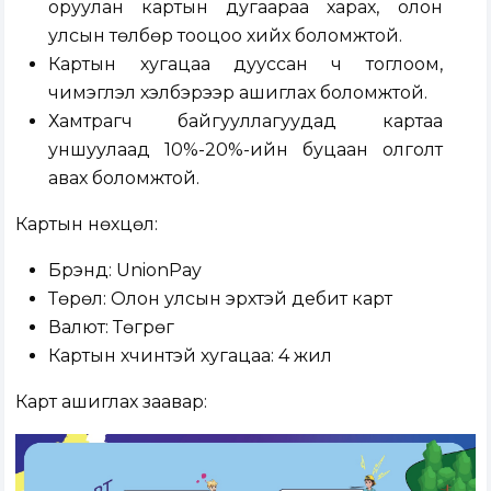
оруулан картын дугаараа харах, олон
улсын төлбөр тооцоо хийх боломжтой.
Картын хугацаа дууссан ч тоглоом,
чимэглэл хэлбэрээр ашиглах боломжтой.
Хамтрагч байгууллагуудад
картаа
уншуулаад 10
%
-20
%-
ийн буцаан олголт
авах боломжтой.
Картын нөхцөл:
Брэнд: UnionPay
Төрөл: Олон улсын эрхтэй дебит карт
Валют: Төгрөг
Картын хүчинтэй хугацаа: 4 жил
Карт ашиглах заавар: