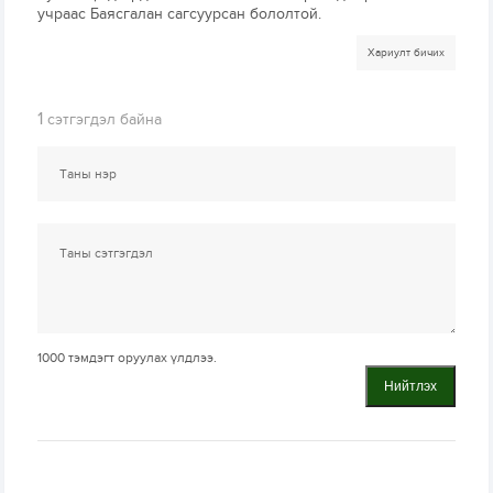
учраас Баясгалан сагсуурсан бололтой.
Хариулт бичих
1
сэтгэгдэл байна
1000
тэмдэгт оруулах үлдлээ.
Нийтлэх