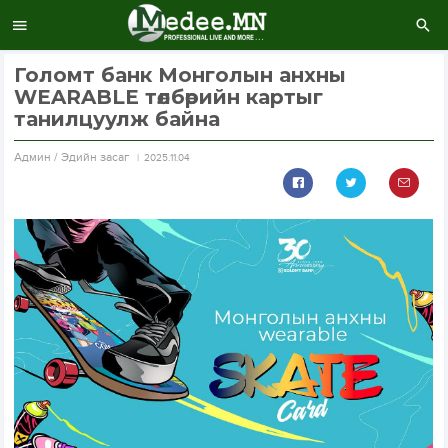
Голомт банк Монголын анхны
WEARABLE төлбөрийн картыг
танилцуулж байна
Aдмин / Эдийн засаг
2025.11.04