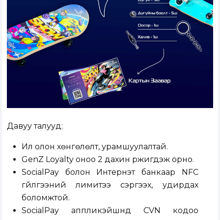
Давуу талууд:
И
лүү олон хөнгөлөлт
,
урамшуулалтай
.
GenZ Loyalty оноо 2 дахин
үржигдэж орно.
SocialPay
болон Интернэт банкаар
NFC
гүйлгээний лимитээ сэргээх, удирдах
боломжтой
.
SocialPay
аппликэйшнд CVN кодоо