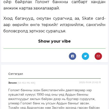
ойр байрлах Голомт банкны салбарт хандан
амжиж картаа захиалаарай.
Хүүхэд багачууд, оюутан сурагчид аа, Skate card-
аар өөрийн өнгө төрхийг илэрхийлж, санхүүгийн
боловсролд эртнээс суралцъя.
Show your vibe
Сэтгэгдэл
Зочин
2025-11-04 21:42:11
[59.153.115.105]
Голомт банкны эзэн Баясгалангийн даалгавраар хар
хувцастай хүмүүс 1990-ээд оны үед Ардын банкны
ажилтнуудыг ажлын байран дээр нь буугаар сүрдүүлж,
улмаар Голомт банк нь улсын Ардын банкыг авсан.
Тухайн үед Ардчилсан нам Засгийн эрхэнд гарсан байсан