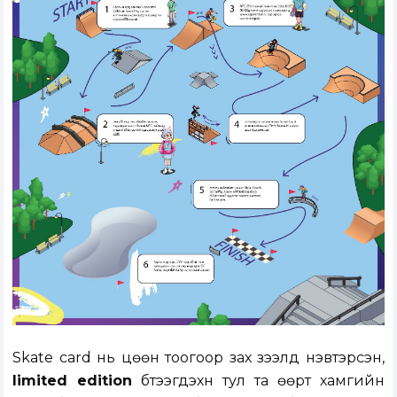
Skate card нь цөөн тоогоор зах зээлд нэвтэрсэн,
limited edition
бүтээгдэхүүн тул та өөрт хамгийн