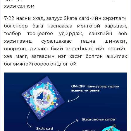
хэрэгсэл юм.
7-22 насны хүүхэд, залуус Skate card-ийн хэрэглэгч
болсноор бага наснаасаа мөнгөтэй харьцаж,
төлбөр тооцоогоо удирдаж, санхүүгийн зөв
хэрэглээнд суралцахаас гадна шинэлэг,
өвөрмөц, дизайн бүхий fingerboard-ийг өөрийн
хэв маяг, загварын нэг хэсэг болгон ашиглах
боломжтойгоороо онцлогтой.