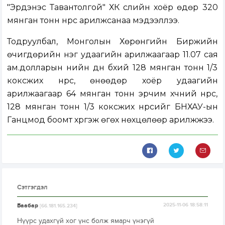
"Эрдэнэс Тавантолгой" ХК сүүлийн хоёр өдөр 320
мянган тонн нүүрс арилжсанаа мэдээллээ.
Тодруулбал, Монголын Хөрөнгийн Биржийн
өчигдөрийн нэг удаагийн арилжаагаар 11.07 сая
ам.долларын үнийн дүн бүхий 128 мянган тонн 1/3
коксжих нүүрс, өнөөдөр хоёр удаагийн
арилжаагаар 64 мянган тонн эрчим хүчний нүүрс,
128 мянган тонн 1/3 коксжих нүүрсийг БНХАУ-ын
Ганцмод боомт хүргэж өгөх нөхцөлөөр арилжжээ.
Сэтгэгдэл
Баабар
2025-11-06 18:58:11
[66.181.165.234]
Нүүрс удахгүй хог үнс болж ямарч үнэгүй