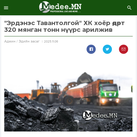
"Эрдэнэс Тавантолгой" ХК хоёр өдөрт
320 мянган тонн нүүрс арилжив
Aдмин / Эдийн засаг
2025.11.06