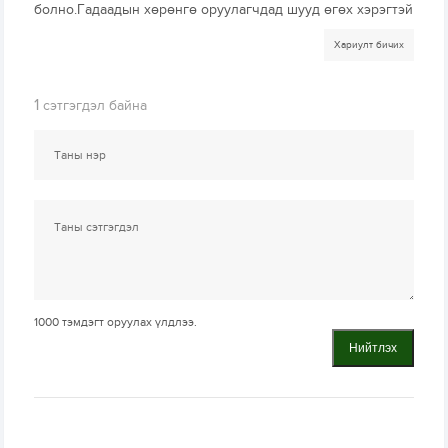
болно.Гадаадын хөрөнгө оруулагчдад шууд өгөх хэрэгтэй
Хариулт бичих
1
сэтгэгдэл байна
1000
тэмдэгт оруулах үлдлээ.
Нийтлэх