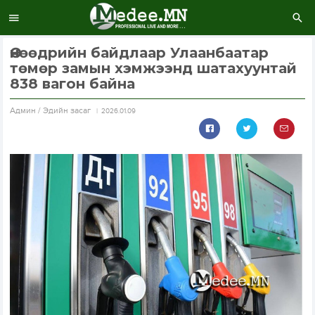
Өнөөдрийн байдлаар Улаанбаатар
төмөр замын хэмжээнд шатахуунтай
838 вагон байна
Aдмин / Эдийн засаг
2026.01.09