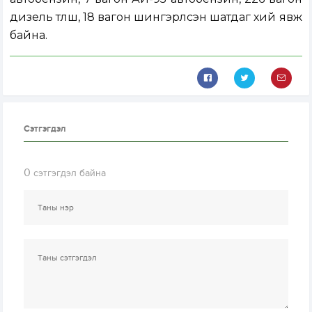
дизель түлш, 18 вагон шингэрүүлсэн шатдаг хий явж
байна.
Сэтгэгдэл
0
сэтгэгдэл байна