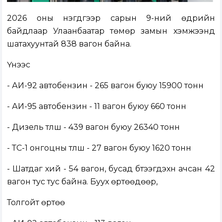
2026 оны нэгдүгээр сарын 9-ний өдрийн
байдлаар Улаанбаатар төмөр замын хэмжээнд
шатахуунтай 838 вагон байна.
Үүнээс
- АИ-92 автобензин - 265 вагон буюу 15900 тонн
- АИ-95 автобензин - 11 вагон буюу 660 тонн
- Дизель түлш - 439 вагон буюу 26340 тонн
- ТС-1 онгоцны түлш - 27 вагон буюу 1620 тонн
- Шатдаг хий - 54 вагон, бусад бүтээгдэхүүн ачсан 42
вагон тус тус байна. Буух өртөөдөөр,
Толгойт өртөө