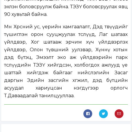
эхлэн боловсруулж байна. ТЭЗҮ боловсруулах явц
90 хувьтай байна.
Мөн Хөрсний ус, үерийн хамгаалалт, Дэд төвүүдийг
түшиглэн орон сууцжуулах төслүүд, Лаг шатаах
үйлдвэр, Хог шатааж эрчим хүч үйлдвэрлэх
үйлдвэр, Олон түвшний уулзвар, Хүннү хотын
дэд бүтэц, Эмээлт эко аж үйлдвэрийн парк
төслүүдийн ТЭЗҮ хийгдсэн, холбогдох ажлууд үе
шаттай хийгдэж байгааг нийслэлийн Засаг
даргын Эдийн засгийн хөгжил, дэд бүтцийн
асуудал хариуцсан нэгдүгээр орлогч
Т.Даваадалай танилцууллаа.