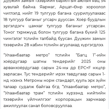
Дүүжин замын тээврийн барилгын ажлын явц 54
хувьтай байна. Яармаг, Арцат–Өнөр хороолол
чиглэлд нийт 19 тулгуур багана суурилуулахаас
18 тулгуур баганыг угсарч дууссан. Хоёр буудлын
эргэлдэгч цамхаг тулгуур баганыг угсарсан.
Тоног төхөөрөмжүүд болон тулгуур багана бүхий 125
чингэлэг төслийн талбайд буусан. Дүүжин замын
тээврийн 28 кабин төслийн агуулахад хүргэгдлээ.
“Улаанбаатар метро” төслийн “Багц 1”-ийн
хоёрдугаар шатны тендерийг 2025 оны
арванхоёрдугаар сарын 24-ны өдөр EPC+F нөхцөлөөр
зарласан. Тус тендерийг ирэх тавдугаар сарын 1-
нд нээнэ. Метроны норм стандарт, хууль эрх зүйн
талаар судалж байгаа бөгөөд “Улаанбаатар метро”,
“Улаанбаатар трам” төслийн хүрээнд нийтийн
тээврийн үйлчилгээг корпорацын зарчмаар
ажиллуулах санал боловсрууллаа.