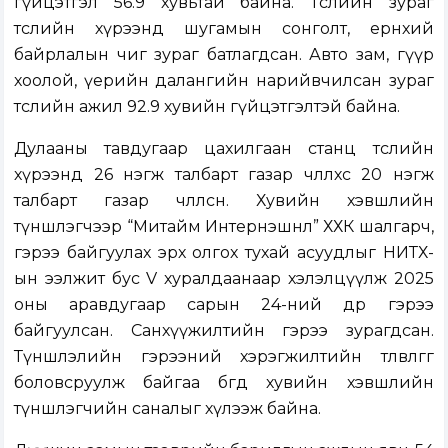
гүйцэтгэл 56.9 хувьтай байна. Төслийн зураг
төслийн хүрээнд шугамын сонголт, ерөнхий
байрлалын чиг зураг батлагдсан. Авто зам, гүүр
хоолой, үерийн далангийн нарийвчилсан зураг
төслийн ажил 92.9 хувийн гүйцэтгэлтэй байна.
Дулааны тавдугаар цахилгаан станц төслийн
хүрээнд 26 нэгж талбарт газар чөлөөлөхөөс 20 нэгж
талбарт газар чөлөөлсөн. Хувийн хэвшлийн
түншлэгчээр “Митайм Интернэшнл” ХХК шалгарч,
гэрээ байгуулах эрх олгох тухай асуудлыг НИТХ-
ын ээлжит бус V хуралдаанаар хэлэлцүүлж 2025
оны аравдугаар сарын 24-ний өдөр гэрээ
байгуулсан. Санхүүжилтийн гэрээ зурагдсан.
Түншлэлийн гэрээний хэрэгжилтийн төлөвлөгөөг
боловсруулж байгаа бөгөөд хувийн хэвшлийн
түншлэгчийн саналыг хүлээж байна.