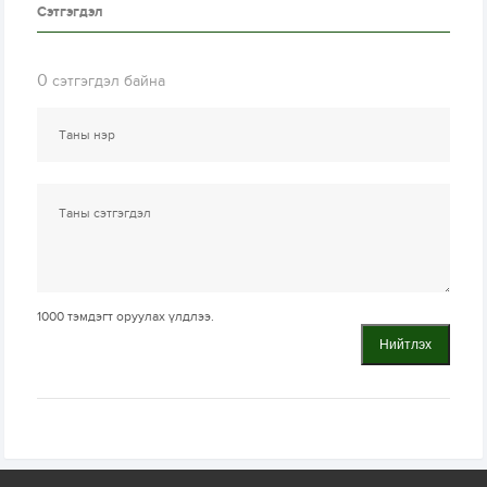
Сэтгэгдэл
0
сэтгэгдэл байна
1000
тэмдэгт оруулах үлдлээ.
Нийтлэх