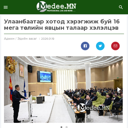
Улаанбаатар хотод хэрэгжиж буй 16
мега төслийн явцын талаар хэлэлцэв
Aдмин / Эдийн засаг
2026.01.19