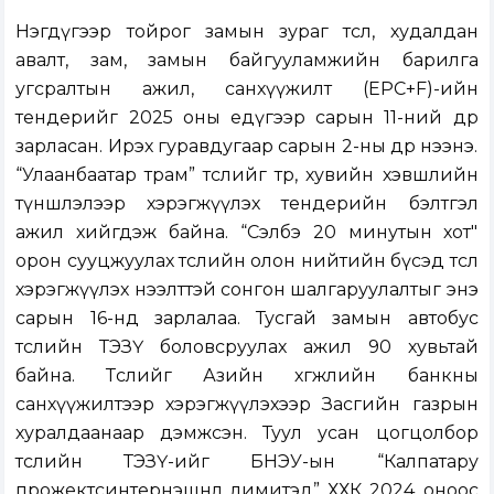
Нэгдүгээр тойрог замын зураг төсөл, худалдан
авалт, зам, замын байгууламжийн барилга
угсралтын ажил, санхүүжилт (EPC+F)-ийн
тендерийг 2025 оны едүгээр сарын 11-ний өдөр
зарласан. Ирэх гуравдугаар сарын 2-ны өдөр нээнэ.
“Улаанбаатар трам” төслийг төр, хувийн хэвшлийн
түншлэлээр хэрэгжүүлэх тендерийн бэлтгэл
ажил хийгдэж байна. “Сэлбэ 20 минутын хот"
орон сууцжуулах төслийн олон нийтийн бүсэд төсөл
хэрэгжүүлэх нээлттэй сонгон шалгаруулалтыг энэ
сарын 16-нд зарлалаа. Тусгай замын автобус
төслийн ТЭЗҮ боловсруулах ажил 90 хувьтай
байна. Төслийг Азийн хөгжлийн банкны
санхүүжилтээр хэрэгжүүлэхээр Засгийн газрын
хуралдаанаар дэмжсэн. Туул усан цогцолбор
төслийн ТЭЗҮ-ийг БНЭУ-ын “Калпатару
прожектсинтернэшнл лимитэд” ХХК 2024 оноос