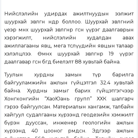
Нийслэлийн удирдах ажилтнуудын ээлжит
шуурхай зөвлөгөөн өнөөдөр боллоо. Шуурхай зөвлөгөөний
үеэр өмнөх шуурхай зөвлөгөөнөөр өгсөн үүрэг даалгаврын
хэрэгжилт, нийслэлийн худалдан авах
ажиллагааны явц, мега төслүүдийн явцын талаар
хэлэлцлээ. Өмнөх шуурхай зөвлөгөөнөөр 19 үүрэг
даалгавар өгсөн бөгөөд биелэлт 88 хувьтай байна.
Туулын хурдны замын түр барилга
байгууламжийн ажлын гүйцэтгэл 32.4 хувьтай
байна. Хурдны замыг барих гүйцэтгэгчээр
Хонгконгийн “ХаоЮань групп” ХХК шалгарч
гэрээ байгуулсан. Материалын хангамж, талбайн
хайгуул судалгааны хүрээнд геодезийн хэмжилт
бүрэн дууссан, инженер геологийн ажлын
хүрээнд 40 цооног өрөмдсөн. Эдгээр ажлын