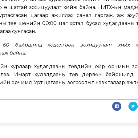
р үе шаттай зохицуулалт хийж байна. НИТХ-ын мэдэ
уртасгасан цагаар ажиллах санал гаргаж, аж ахуй
ы төв шөнийн 00:00 цаг хүртэл, бусад худалдааны 
аагаа сунгасан.
 60 байршилд хөдөлгөөн зохицуулалт хийх х
аж байна.
н хурлаар худалдааны төвүүдийн ойр орчмын зо
элцлээ. Имарт худалдааны төв дөрвөн байршилд з
йн орчимд Урт цагааны зогсоолыг нээх талаар ажл