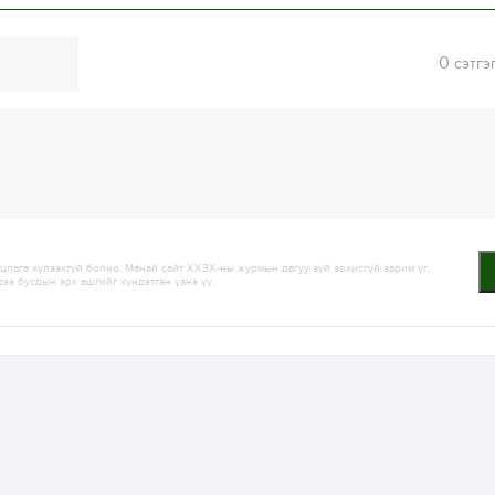
0
сэтгэ
лага хүлээхгүй болно. Манай сайт ХХЗХ-ны журмын дагуу зүй зохисгүй зарим үг,
дээ бусдын эрх ашгийг хүндэтгэн үзнэ үү.