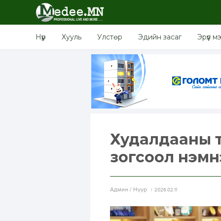
Нүүр
Хууль
Улстөр
Эдийн засаг
Эрүүл м
Худалдааны т
зогсоол нэмн
Aдмин / Нүүр
2026.02.11