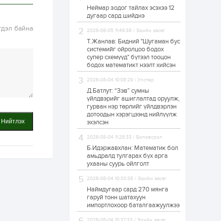
Неймар зодог тайлах эсэхээ 12
Н.Номтойбаяр:
дугаар сард шийднэ
Аймгуудад
тулгамдаж буй
гдэл байна
асуудлуудыг долоо
2026-08-05 11:49:38 / Эдийн засаг
хоног бүр Засгийн
Т.Жанлав: Бидний "Шугаман бус
газрын...
системийг ойролцоо бодох
1 өдөр
0
0
супер схемүүд" бүтээл тооцон
УИХ-ын дарга
бодох математикт нээлт хийсэн
С.Бямбацогт төрийг
төлөөлөн Сутай
2026-08-04 10:08:29 / Улстөр
хайрхны тэнгэрийг
тахих төрийн
Д.Батлут: “Зэв” сумны
тахилгад оролцлоо
үйлдвэрийг ашиглалтад оруулж,
1 өдөр
3
0
гурван нэр төрлийг үйлдвэрлэн
дотоодын хэрэгцээнд нийлүүлж
“Хотын дарга сонсож
Нийтлэх
байна” 150150 тусгай
эхэлсэн
дугаарыг
наймдугаар сарын
2026-08-04 11:28:33 / Боловсрол
14-нөөс ажиллуулж...
Б.Идэржавхлан: Математик бол
1 өдөр
0
0
амьдралд тулгарах бүх арга
ухааны суурь ойлголт
“Чингис хаан” олон
улсын нисэх буудал
2026-08-04 10:30:38 / Эдийн засаг
руу нийтийн тээврийн
автобус 24 цагаар
Наймдугаар сард 270 мянга
үйлчилж байна
гаруй тонн шатахуун
импортлохоор баталгаажуулжээ
1 өдөр
1
0
Нийслэлийн
2026-08-04 10:37:33 / Эдийн засаг