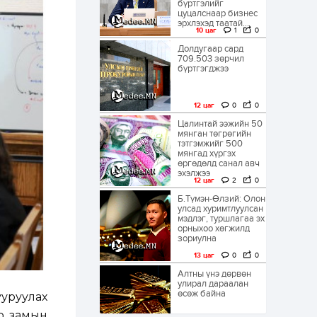
бүртгэлийг
цуцалснаар бизнес
эрхлэхэд таатай...
10 цаг
1
0
Долдугаар сард
709.503 зөрчил
бүртгэгджээ
12 цаг
0
0
Цалинтай ээжийн 50
мянган төгрөгийн
тэтгэмжийг 500
мянгад хүргэх
өргөдөлд санал авч
эхэлжээ
12 цаг
2
0
Б.Түмэн-Өлзий: Олон
улсад хуримтлуулсан
мэдлэг, туршлагаа эх
орныхоо хөгжилд
зориулна
13 цаг
0
0
Алтны үнэ дөрвөн
улирал дараалан
өсөж байна
уруулах
о замын