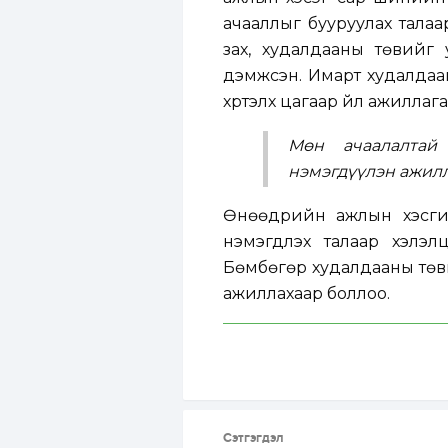
ачааллыг бууруулах талаа
зах, худалдааны төвийг 
дэмжсэн. Имарт худалдаан
хүртэлх цагаар үйл ажиллаг
Мөн ачаалалтай
нэмэгдүүлэн ажилл
Өнөөдрийн ажлын хэсгий
нэмэгдүүлэх талаар хэл
Бөмбөгөр худалдааны төви
ажиллахаар боллоо.
Сэтгэгдэл