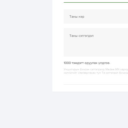
1000
тэмдэгт оруулах үлдлээ.
Уншигчдын бичсэн сэтгэгдэлд Medee.MN хариуц
хэллэгийг хязгаарласан тул Та сэтгэгдэл бичих