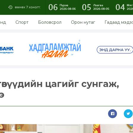
06
05
04
Пүрэв
Лхагва
Мяг
өмнөх 7 хоногт:
2026-08-06
2026-08-05
202
энд
Спорт
Боловсрол
Орон нутаг
Гадаад мэдэ
өвүүдийн цагийг сунгаж,
э