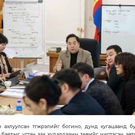
 ахлуулсан түгжрэлийг богино, дунд хугацаанд бу
баярыг угтан зах худалдааны төвийг чиглэсэн авт