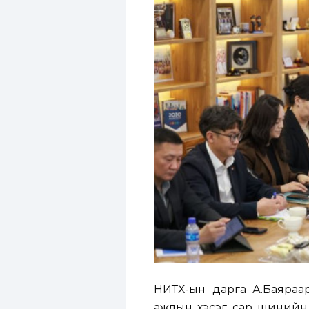
НИТХ-ын дарга А.Баяраар
ажлын хэсэг сар шинийн 