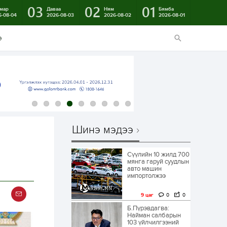
03
02
01
мар
Даваа
Ням
Бямба
6-08-04
2026-08-03
2026-08-02
2026-08-01
э
Шинэ мэдээ
Сүүлийн 10 жилд 700
мянга гаруй суудлын
авто машин
импортолжээ
9 цаг
0
0
Б.Пүрэвдагва:
Найман салбарын
103 үйлчилгээний