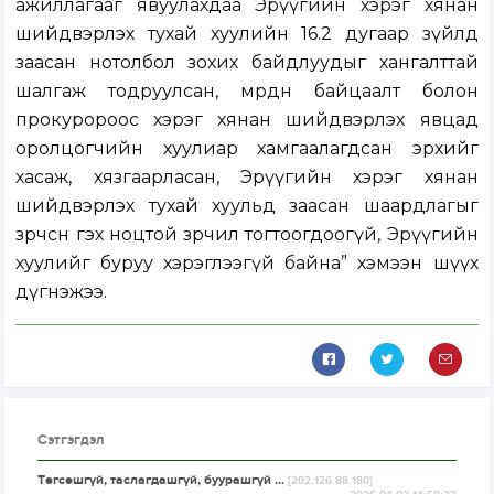
ажиллагааг явуулахдаа Эрүүгийн хэрэг хянан
шийдвэрлэх тухай хуулийн 16.2 дугаар зүйлд
заасан нотолбол зохих байдлуудыг хангалттай
шалгаж тодруулсан, мөрдөн байцаалт болон
прокуророос хэрэг хянан шийдвэрлэх явцад
оролцогчийн хуулиар хамгаалагдсан эрхийг
хасаж, хязгаарласан, Эрүүгийн хэрэг хянан
шийдвэрлэх тухай хуульд заасан шаардлагыг
зөрчсөн гэх ноцтой зөрчил тогтоогдоогүй, Эрүүгийн
хуулийг буруу хэрэглээгүй байна” хэмээн шүүх
дүгнэжээ.
Сэтгэгдэл
Төгсөшгүй, таслагдашгүй, буурашгүй ...
[202.126.88.180]