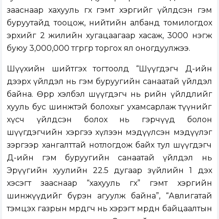
зааснаар хахууль өгөх гэмт хэргийг үйлдсэн гэм
буруутайд тооцож, нийтийн албанд томилогдох
эрхийг 2 жилийн хугацаагаар хасаж, 3000 нэгж
буюу 3,000,000 төгрөгөөр торгох ял оногдуулжээ.
Шүүхийн шийтгэх тогтоолд “Шүүгдэгч Д-ийн
дээрх үйлдэл нь гэм буруугийн санаатай үйлдэл
байна. Өөрөөр хэлбэл шүүгдэгч нь өөрийн үйлдлийг
хууль бус шинжтэй болохыг ухамсарлаж түүнийг
хүсч үйлдсэн болох нь гэрчүүд болон
шүүгдэгчийн хэргээ хүлээн мэдүүлсэн мэдүүлэг
зэргээр хангалттай нотлогдож байх тул шүүгдэгч
Д-ийн гэм буруугийн санаатай үйлдэл нь
Эрүүгийн хуулийн 22.5 дугаар зүйлийн 1 дэх
хэсэгт зааснаар “хахууль өгөх” гэмт хэргийн
шинжүүдийг бүрэн агуулж байна”, “Авлигатай
тэмцэх газрын мөрдөгч нь хэрэгт мөрдөн байцаалтын