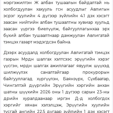
мэргэжилтэн Ж албан тушаалын байдалтай нь
холбогдуулан хахууль өгсөн асуудлыг Авлигын
эсрэг хуулийн 4 дүгээр зүйлийн 4.1 дэх хэсэгт
заасан нийтийн албан тушаалтны хувиар хуульд
заасан үүргээ биелүүлж, байгууллагынхаа эрх
бүхий албан тушаалтнаар дамжуулан Авлигатай
тэмцэх газарт мэдэгдсэн байна.
Дээрх асуудалд холбогдуулан Авлигатай тэмцэх
газрын Мөрдөн шалгах хэлтсээс эрүүгийн хэрэг
үүсгэн, мөрдөн шалгах ажиллагааг явуулж шүүхэд
шилжүүлэх саналтайгаар прокурорын
байгууллагад хүргүүлэн, Баянзүрх, Сүхбаатар,
Чингэлтэй дүүргийн Эрүүгийн хэргийн анхан
шатны шүүхийн 2026 оны 1 дүгээр сарын 23-ны
өдрийн хуралдаанаар иргэн Д-д холбогдох
хэргийг хянан хэлэлцэж, Эрүүгийн хуулийн
тусгай ангийн 22.5 дугаар зүйлийн 1 дэх хэсэгт