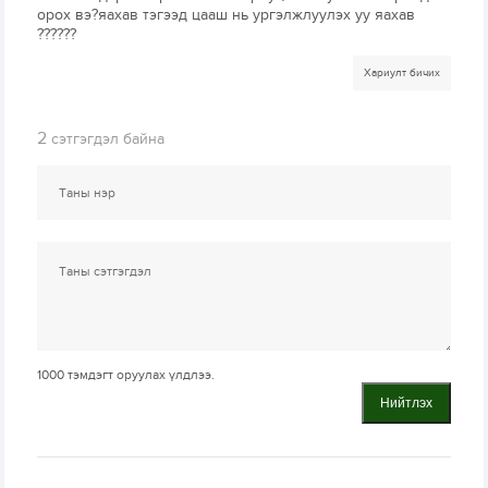
орох вэ?яахав тэгээд цааш нь ургэлжлуулэх уу яахав
??????
Хариулт бичих
2
сэтгэгдэл байна
1000
тэмдэгт оруулах үлдлээ.
Нийтлэх