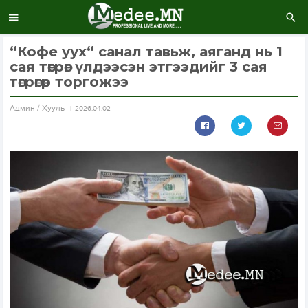
“Кофе уух“ санал тавьж, аяганд нь 1
сая төгрөг үлдээсэн этгээдийг 3 сая
төгрөгөөр торгожээ
Aдмин / Хууль
2026.04.02