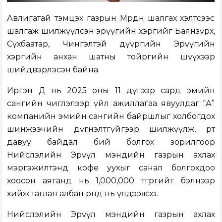
Авлигатай тэмцэх газрын Мөрдөн шалгах хэлтсээс
шалгаж шилжүүлсэн эрүүгийн хэргийг Баянзүрх,
Сүхбаатар, Чингэлтэй дүүргийн Эрүүгийн
хэргийн анхан шатны тойргийн шүүхээр
шийдвэрлэсэн байна.
Иргэн Д нь 2025 оны 11 дүгээр сард эмийн
сангийн чиглэлээр үйл ажиллагаа явуулдаг “А”
компанийн эмийн сангийн байршлыг холбогдох
шинжээчийн дүгнэлтгүйгээр шилжүүлж, өөртөө
давуу байдал бий болгох зорилгоор
Нийслэлийн Эрүүл мэндийн газрын ахлах
мэргэжилтэнд кофе уухыг санал болгохдоо
хоосон аяганд нь 1,000,000 төгрөгийг бэлнээр
хийж таглан албан өрөөнд нь үлдээжээ.
Нийслэлийн Эрүүл мэндийн газрын ахлах