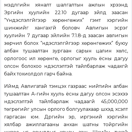
мэдүүлгийн хяналт шалгалтын ажлын хүрээнд
Эрүүгийн хуулийн 22.10 дугаар зүйлд заасан
“Үндэслэлгүйгээр хөрөнгөжих” гэмт хэргийн
шинжийг хангахгүй боловч Авлигын эсрэг
хуулийн 7 дугаар зүйлийн 7.1.8-д заасан авлигын
зөрчил болох “үндэслэлгүйгээр хөрөнгөжих” буюу
албан тушаалтан зургаан сарын цалин хөлс,
орлогоос илүү хөрөнгө, орлогыг хууль ёсны дагуу
олсон болохоо үндэслэлтэй тайлбарлаж чадахгүй
байх тохиолдол гарч байна.
Иймд Авлигатай тэмцэх газраас нийтийн албан
тушаалтан А-гийн хууль ёсны дагуу олсон эсэхээ
үндэслэлтэй тайлбарлаж чадаагүй 45,000,000
төгрөгийг улсын орлого болгуулахаар шүүхэд хүсэлт
гаргасан юм. Дүүргийн эрүү, иргэний хэргийн
хялбар ажиллагааны анхан шатны тойргийн