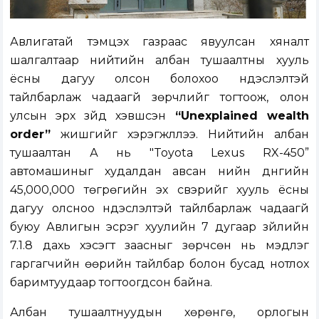
Авлигатай тэмцэх газраас явуулсан хяналт
шалгалтаар нийтийн албан тушаалтны хууль
ёсны дагуу олсон болохоо үндэслэлтэй
тайлбарлаж чадаагүй зөрчлийг тогтоож, олон
улсын эрх зүйд хэвшсэн
“Unexplained wealth
order”
жишгийг хэрэгжүүллээ. Нийтийн албан
тушаалтан А нь "Toyota Lexus RX-450”
автомашиныг худалдан авсан үнийн дүнгийн
45,000,000 төгрөгийн эх үүсвэрийг хууль ёсны
дагуу олсноо үндэслэлтэй тайлбарлаж чадаагүй
буюу Авлигын эсрэг хуулийн 7 дугаар зүйлийн
7.1.8 дахь хэсэгт заасныг зөрчсөн нь мэдүүлэг
гаргагчийн өөрийн тайлбар болон бусад нотлох
баримтуудаар тогтоогдсон байна.
Албан тушаалтнуудын хөрөнгө, орлогын