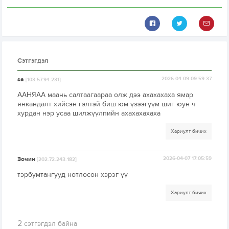
Сэтгэгдэл
sa
2026-04-09 09:59:37
[103.57.94.231]
ААНЯАА маань салтаагаараа олж дээ ахахахаха ямар
янкандалт хийсэн гэлтэй биш юм үзээгүүм шиг юун ч
хурдан нэр усаа шилжүүлпийн ахахахахаха
Хариулт бичих
Зочин
2026-04-07 17:05:59
[202.72.243.182]
тэрбумтангууд нотлосон хэрэг үү
Хариулт бичих
2
сэтгэгдэл байна