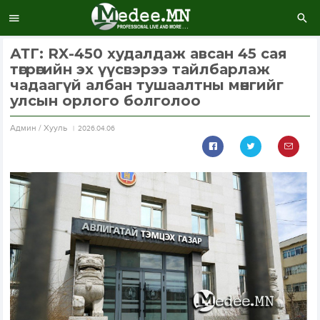
АТГ: RX-450 худалдаж авсан 45 сая
төгрөгийн эх үүсвэрээ тайлбарлаж
чадаагүй албан тушаалтны мөнгийг
улсын орлого болголоо
Aдмин / Хууль
2026.04.06