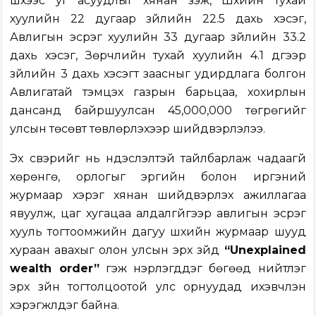
шүүхээс уг асуудлыг хянан үзэж, Шүүхийн тухай
хуулийн 22 дугаар зүйлийн 22.5 дахь хэсэг,
Авлигын эсрэг хуулийн 33 дугаар зүйлийн 33.2
дахь хэсэг, Зөрчлийн тухай хуулийн 4.1 дүгээр
зүйлийн 3 дахь хэсэгт заасныг удирдлага болгон
Авлигатай тэмцэх газрын барьцаа, хохирлын
дансанд байршуулсан 45,000,000 төгрөгийг
улсын төсөвт төвлөрүүлэхээр шийдвэрлэлээ.
Эх үүсвэрийг нь үндэслэлтэй тайлбарлаж чадаагүй
хөрөнгө, орлогыг эрүүгийн болон иргэний
журмаар хэрэг хянан шийдвэрлэх ажиллагаа
явуулж, цаг хугацаа алдалгүйгээр авлигын эсрэг
хууль тогтоомжийн дагуу шүүхийн журмаар шууд
хураан авахыг олон улсын эрх зүйд
“Unexplained
wealth order”
гэж нэрлэгддэг бөгөөд нийтлэг
эрх зүйн тогтолцоотой улс орнуудад ихэвчлэн
хэрэгжүүлдэг байна.