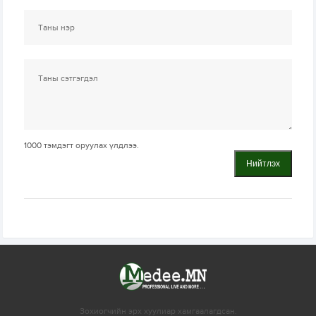
1000
тэмдэгт оруулах үлдлээ.
Нийтлэх
Зохиогчийн эрх хуулиар хамгаалагдсан.