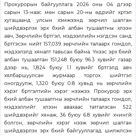
Прокурорын байгууллага 2026 оны 04 дүгээр
сарын 13-наас мөн сарын 20-ны өдрийг хүртэл
хугацаанд улсын хэмжээнд зөрчил шалган
шийдвэрлэх эрх бүхий албан тушаалтны хүлээн
авч, Зөрчлийн бүртгэл, мэдээллийн нэгдсэн санд
бүртгэсэн нийт 157,039 зөрчлийн талаарх гомдол,
мэдээлэлд хяналт тавьсан байна. Үүнээс эрх бүхий
албан тушаалтан 151,248 буюу 96.3 хувийг газар
дээр нь, 1,824 буюу 1.1 хувийг бүртгэлд авч
хялбаршуулсан журмаар торгох шийтгэл
оногдуулж, 1,320 буюу 0.8 хувьд нь зөрчлийн
хэрэг бүртгэлтийн хэрэг нээжээ. Прокурор эрх
бүхий албан тушаалтны зөрчлийн талаарх гомдол,
мэдээллийг хүлээн авахаас татгалзсан 522
шийдвэрийг хянаж, 36 буюу 6.8 хувийг хүчингүй
болгон, зөрчлийн хэрэг нээж зөрчил шалган
шийдвэрлэх эрх бүхий байгууллагад шилжүүлсэн