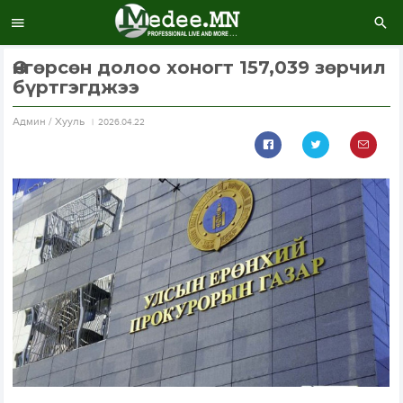
Өнгөрсөн долоо хоногт 157,039 зөрчил
бүртгэгджээ
Aдмин / Хууль
2026.04.22