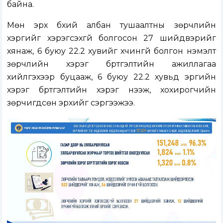
байна.
Мөн эрх бүхий албан тушаалтны зөрчлийн
хэргийг хэрэгсэхгүй болгосон 27 шийдвэрийг
хянаж, 6 буюу 22.2 хувийг хүчингүй болгон нэмэлт
зөрчлийн хэрэг бүртгэлтийн ажиллагаа
хийлгэхээр буцааж, 6 буюу 22.2 хувьд эрүүгийн
хэрэг бүртгэлтийн хэрэг нээж, хохирогчийн
зөрчигдсөн эрхийг сэргээжээ.