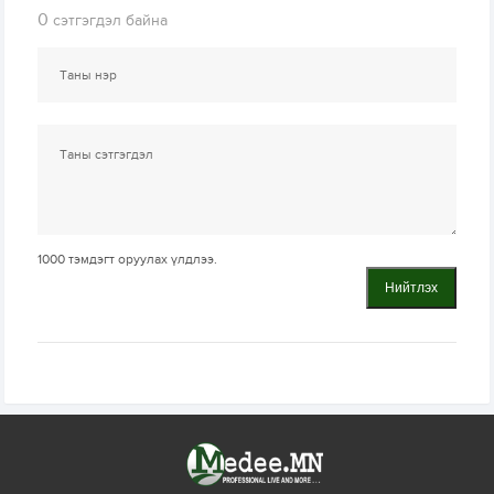
0
сэтгэгдэл байна
1000
тэмдэгт оруулах үлдлээ.
Нийтлэх