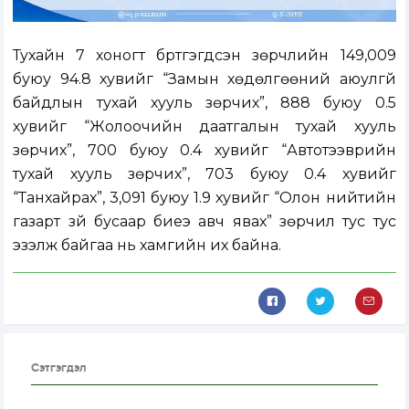
Тухайн 7 хоногт бүртгэгдсэн зөрчлийн 149,009
буюу 94.8 хувийг “Замын хөдөлгөөний аюулгүй
байдлын тухай хууль зөрчих”, 888 буюу 0.5
хувийг “Жолоочийн даатгалын тухай хууль
зөрчих”, 700 буюу 0.4 хувийг “Автотээврийн
тухай хууль зөрчих”, 703 буюу 0.4 хувийг
“Танхайрах”, 3,091 буюу 1.9 хувийг “Олон нийтийн
газарт зүй бусаар биеэ авч явах” зөрчил тус тус
эзэлж байгаа нь хамгийн их байна.
Сэтгэгдэл